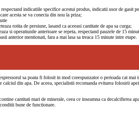
t, respectand indicatiile specifice acestui produs, indicatii usor de gasit p
 care acesta se va conecta din nou la priza;
utie
eteaza rotita de presiune, lasand ca aceeasi cantitate de apa sa curga;
neaza si operatiunile anterioare se repeta, respectand pauzele de 15 minut
asii anterior mentionati, fara a mai lasa sa treaca 15 minute intre etape.
 espressorul sa poata fi folosit in mod corespunzator o perioada cat mai
alciul din apa. De aceea, specialistii recomanda evitarea folosirii apei d
e contine cantitati mari de minerale, ceea ce inseamna ca decalcifierea apa
conditii bune de functionare.