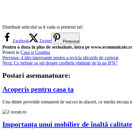
Distribuie articolul sa il vada si prietenii tai!
Facebook
Twitter
Pinterest
Pentru o doza in plus de seriozitate, intra pe www.ecomunicate.ro 
Posted in
Casa si Gradina
Navigare
Previous:
4 idei interesante pentru a recicla plicurile de curierat
Next:
Ce trebuie sa stii despre creditele obtinute de la un IFN?
în
articole
Postari asemanatoare:
Acoperis pentru casa ta
Una dintre povestile romanesti de succes in afaceri, ce merita trecuta i
Importanța unui mobilier de înaltă calitate 