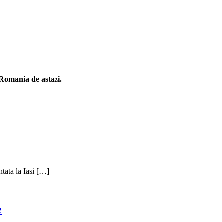
n Romania de astazi.
ntata la Iasi […]
e