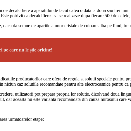
 de decalcifiere a aparatului de facut cafea o data la doua sau trei luni. 
Este potrivit ca decalcifierea sa se realizeze dupa fiecare 500 de cafele
e, daca da semne de aparitie a unor cristale de culoare alba pe fund, treb
 pe care nu le știe oricine!
indicatiile producatorilor care ofera de regula si solutii speciale pentru 
in niciun caz solutiile recomandate pentru alte electrocasnice pentru ca
dere, utilizatorii pot prepara propria lor solutie, dizolvand doua linguri
otetul, dar aceasta nu este varianta recomandata din cauza mirosului care va
tarea urmatoarelor etape: