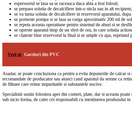
espressorul se lasa sa se raceasca daca abia a fost folosit;
se prepara solutia de decalcifiere intr-o sticla sau in alt recipien
se va turna solutia de decalcifiere in rezervorul aparatului, dupa
se porneste pompa si se lasa sa curga aproximativ 200 ml de sol
se repeta aceasta operatiune pentru sistemul de aburi si se desfil
se opreste aparatul timp de un sfert de ora, in care solutia actio
se clateste bine rezervorul la final si se umple cu apa, repetand p
Vezi si:
Garduri din PVC
Asadar, se poate concluziona ca pentru a evita depunerile de calcar si
recomandate de producator sau atunci cand aparatul da semne ca retine c
de filtrare care retine impuritatile si substantele nocive.
Specialistii sustin folosirea apei din comert, plate, dar si aceasta poat
sub nicio forma, de catre cei responsabili cu mentinerea produsului in 