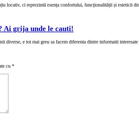
locativ, ci reprezintă esența confortului, funcționalității și esteticii di
 Ai grija unde le cauti!
ii diverse, e tot mai greu sa facem diferenta dintre informatii interesate
ate cu
*