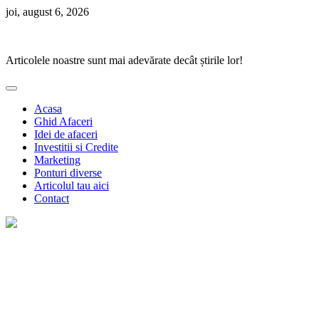
Skip
joi, august 6, 2026
to
Ponturi Fierbinți
content
Articolele noastre sunt mai adevărate decât știrile lor!
Acasa
Ghid Afaceri
Idei de afaceri
Investitii si Credite
Marketing
Ponturi diverse
Articolul tau aici
Contact