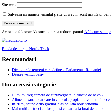
Site web
Salvează-mi numele, emailul și site-ul web în acest navigator pent
Acest site folosește Akismet pentru a reduce spamul.
Află cum sunt pro
Banda de alergat NordicTrack
Recomandari
Dictionar de termeni care definesc Parlamentul Romaniei
Despre venitul pasiv
Din aceeasi categorie
Cum imi aleg camera de supraveghere in functie de nevoi?
Alimente banale dar care in viitorul apropiat nu vor mai fi acces
In 2025, spune Adio gradinii clasice. Iata noua tendinta
Mai multi austrieci au fost prinsi cu caruta la furat de lemne