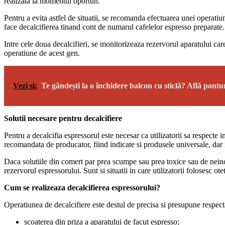
realizata la momentul oportun.
Pentru a evita astfel de situatii, se recomanda efectuarea unei operatiuni
face decalcifierea tinand cont de numarul cafelelor espresso preparate. 
Intre cele doua decalcifieri, se monitorizeaza rezervorul aparatului car
operatiune de acest gen.
Vezi si:
Te gândești la o închidere balcon cu sticlă? Află ponturi
Solutii necesare pentru decalcifiere
Pentru a decalcifia espressorul este necesar ca utilizatorii sa respecte 
recomandata de producator, fiind indicate si produsele universale, dar 
Daca solutiile din comert par prea scumpe sau prea toxice sau de neincre
rezervorul espressorului. Sunt si situatii in care utilizatorii folosesc 
Cum se realizeaza decalcifierea espressorului?
Operatiunea de decalcifiere este destul de precisa si presupune respec
scoaterea din priza a aparatului de facut espresso;