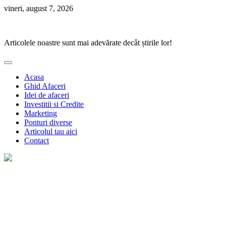
Skip
vineri, august 7, 2026
to
Ponturi Fierbinți
content
Articolele noastre sunt mai adevărate decât știrile lor!
Acasa
Ghid Afaceri
Idei de afaceri
Investitii si Credite
Marketing
Ponturi diverse
Articolul tau aici
Contact