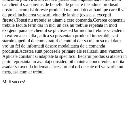
cat clientul s-a convins de beneficiile pe care i le aduce produsul
nostru si acum isi doreste produsul mai mult decat banii pe care ii va
da pe el,incheierea vanzarii vine de la sine (exista si exceptii
fireste).Totusi nu trebuie sa uitam a cere comanda.Cererea comenzii
trebuie facuta ferm dar in nici un caz nu trebuie repetata in mod
exagerat pana ce clientul se plictiseste.Dar nici nu trebuie sa cadem
in extrema cealalta , adica sa prezentam produsul impecabil, sa-i
starnim apetitul de cumparaturi clientului dar sa uitam sa mai dam
vre`un fel de informatii despre modalitatea de a comanda
produsul.Acestea sunt procesele primare ale realizarii unei vanzari.
Aplicate constant si adaptate la specificul fiecarui produs si afaceri in
parte reprezinta un avantaj considerabil inaintea concurentei, merita
asadar sa aveti la indemana acest articol ori de cate ori vanzarile nu
merg asa cum ar trebui.
Mult succes!