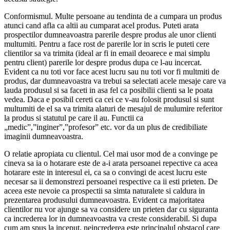
Conformismul. Multe persoane au tendinta de a cumpara un produs
atunci cand afla ca altii au cumparat acel produs. Puteti arata
prospectilor dumneavoastra parerile despre produs ale unor clienti
multumiti. Pentru a face rost de parerile lor in scris le puteti cere
clientilor sa va trimita (ideal ar fi in email deoarece e mai simplu
pentru client) parerile lor despre produs dupa ce l-au incercat.
Evident ca nu toti vor face acest lucru sau nu toti vor fi multmiti de
produs, dar dumneavoastra va trebui sa selectati acele mesaje care va
lauda produsul si sa faceti in asa fel ca posibilii clienti sa le poata
vedea. Daca e posibil cereti ca cei ce v-au folosit produsul si sunt
multumiti de el sa va trimita alaturi de mesajul de mulumire referitor
la produs si statutul pe care il au. Functii ca
„medic”,”inginer”,”profesor” etc. vor da un plus de credibiliate
imaginii dumneavoastra.
O relatie apropiata cu clientul. Cel mai usor mod de a convinge pe
cineva sa ia o hotarare este de a-i arata persoanei repective ca acea
hotarare este in interesul ei, ca sa o convingi de acest lucru este
necesar sa ii demonstrezi persoanei respective ca ii esti prieten. De
aceea este nevoie ca prospectii sa simta naturalete si caldura in
prezentarea produsului dumneavoastra. Evident ca majoritatea
clientilor nu vor ajunge sa va considere un prieten dar cu siguranta
ca increderea lor in dumneavoastra va creste considerabil. Si dupa
cum am spus la inceput, neincrederea este principalul obstacol care