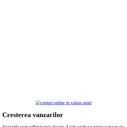
Cresterea vanzarilor
Vanzarile sunt sufletul unei afaceri. Acolo unde nu exista vanzare nu