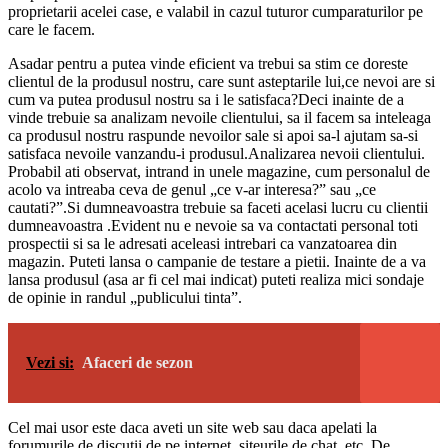
proprietarii acelei case, e valabil in cazul tuturor cumparaturilor pe
care le facem.
Asadar pentru a putea vinde eficient va trebui sa stim ce doreste
clientul de la produsul nostru, care sunt asteptarile lui,ce nevoi are si
cum va putea produsul nostru sa i le satisfaca?Deci inainte de a
vinde trebuie sa analizam nevoile clientului, sa il facem sa inteleaga
ca produsul nostru raspunde nevoilor sale si apoi sa-l ajutam sa-si
satisfaca nevoile vanzandu-i produsul.Analizarea nevoii clientului.
Probabil ati observat, intrand in unele magazine, cum personalul de
acolo va intreaba ceva de genul „ce v-ar interesa?” sau „ce
cautati?”.Si dumneavoastra trebuie sa faceti acelasi lucru cu clientii
dumneavoastra .Evident nu e nevoie sa va contactati personal toti
prospectii si sa le adresati aceleasi intrebari ca vanzatoarea din
magazin. Puteti lansa o campanie de testare a pietii. Inainte de a va
lansa produsul (asa ar fi cel mai indicat) puteti realiza mici sondaje
de opinie in randul „publicului tinta”.
Vezi si:
Afaceri de sezon
Cel mai usor este daca aveti un site web sau daca apelati la
forumurile de discutii de pe internet, siteurile de chat, etc. De