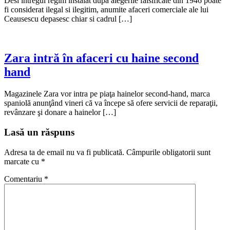
Desi intregul regim instalat dupa alegerile falsificate din 1946 poate
fi considerat ilegal si ilegitim, anumite afaceri comerciale ale lui
Ceausescu depasesc chiar si cadrul […]
Zara intră în afaceri cu haine second
hand
Magazinele Zara vor intra pe piaţa hainelor second-hand, marca
spaniolă anunţând vineri că va începe să ofere servicii de reparaţii,
revânzare şi donare a hainelor […]
Lasă un răspuns
Adresa ta de email nu va fi publicată.
Câmpurile obligatorii sunt
marcate cu
*
Comentariu
*