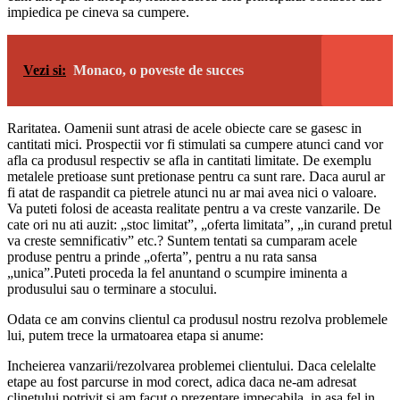
impiedica pe cineva sa cumpere.
Vezi si:
Monaco, o poveste de succes
Raritatea. Oamenii sunt atrasi de acele obiecte care se gasesc in
cantitati mici. Prospectii vor fi stimulati sa cumpere atunci cand vor
afla ca produsul respectiv se afla in cantitati limitate. De exemplu
metalele pretioase sunt pretionase pentru ca sunt rare. Daca aurul ar
fi atat de raspandit ca pietrele atunci nu ar mai avea nici o valoare.
Va puteti folosi de aceasta realitate pentru a va creste vanzarile. De
cate ori nu ati auzit: „stoc limitat”, „oferta limitata”, „in curand pretul
va creste semnificativ” etc.? Suntem tentati sa cumparam acele
produse pentru a prinde „oferta”, pentru a nu rata sansa
„unica”.Puteti proceda la fel anuntand o scumpire iminenta a
produsului sau o terminare a stocului.
Odata ce am convins clientul ca produsul nostru rezolva problemele
lui, putem trece la urmatoarea etapa si anume:
Incheierea vanzarii/rezolvarea problemei clientului. Daca celelalte
etape au fost parcurse in mod corect, adica daca ne-am adresat
clinetului potrivit si am facut o prezentare impecabila, in asa fel in