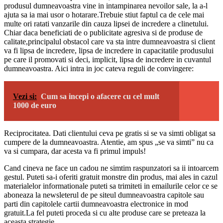
produsul dumneavoastra vine in intampinarea nevoilor sale, la a-l
ajuta sa ia mai usor o hotarare.Trebuie stiut faptul ca de cele mai
multe ori ratati vanzarile din cauza lipsei de incredere a clinetului.
Chiar daca beneficiati de o publicitate agresiva si de produse de
calitate,principalul obstacol care va sta intre dumneavoastra si client
va fi lipsa de incredere, lipsa de incredere in capacitatile produsului
pe care il promovati si deci, implicit, lipsa de incredere in cuvantul
dumneavoastra. Aici intra in joc cateva reguli de convingere:
Vezi si:
Cum sa incepi o afacere cu cel mult
1000 de euro
Reciprocitatea. Dati clientului ceva pe gratis si se va simti obligat sa
cumpere de la dumneavoastra. Atentie, am spus „se va simti” nu ca
va si cumpara, dar acesta va fi primul impuls!
Cand cineva ne face un cadou ne simtim raspunzatori sa ii intoarcem
gestul. Puteti sa-i oferiti gratuit monstre din produs, mai ales in cazul
materialelor informationale puteti sa trimiteti in emailurile celor ce se
aboneaza la newsleterul de pe siteul dumneavoastra capitole sau
parti din capitolele cartii dumneavoastra electronice in mod
gratuit.La fel puteti proceda si cu alte produse care se preteaza la
aceasta strategie.