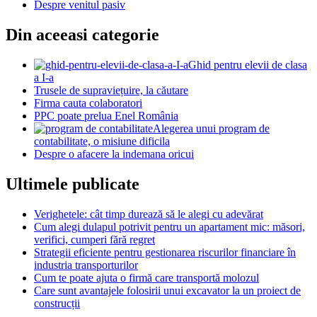
Despre venitul pasiv
Din aceeasi categorie
Ghid pentru elevii de clasa
a I-a
Trusele de supraviețuire, la căutare
Firma cauta colaboratori
PPC poate prelua Enel România
Alegerea unui program de
contabilitate, o misiune dificila
Despre o afacere la indemana oricui
Ultimele publicate
Verighetele: cât timp durează să le alegi cu adevărat
Cum alegi dulapul potrivit pentru un apartament mic: măsori,
verifici, cumperi fără regret
Strategii eficiente pentru gestionarea riscurilor financiare în
industria transporturilor
Cum te poate ajuta o firmă care transportă molozul
Care sunt avantajele folosirii unui excavator la un proiect de
construcții