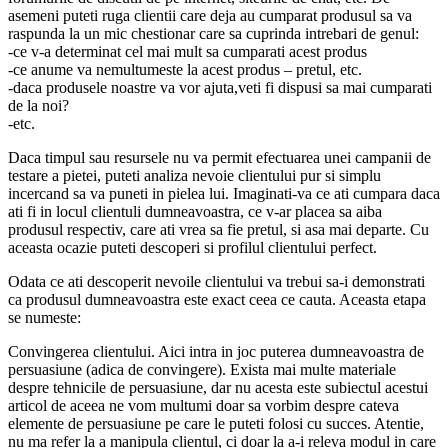
asemeni puteti ruga clientii care deja au cumparat produsul sa va
raspunda la un mic chestionar care sa cuprinda intrebari de genul:
-ce v-a determinat cel mai mult sa cumparati acest produs
-ce anume va nemultumeste la acest produs – pretul, etc.
-daca produsele noastre va vor ajuta,veti fi dispusi sa mai cumparati
de la noi?
-etc.
Daca timpul sau resursele nu va permit efectuarea unei campanii de
testare a pietei, puteti analiza nevoie clientului pur si simplu
incercand sa va puneti in pielea lui. Imaginati-va ce ati cumpara daca
ati fi in locul clientuli dumneavoastra, ce v-ar placea sa aiba
produsul respectiv, care ati vrea sa fie pretul, si asa mai departe. Cu
aceasta ocazie puteti descoperi si profilul clientului perfect.
Odata ce ati descoperit nevoile clientului va trebui sa-i demonstrati
ca produsul dumneavoastra este exact ceea ce cauta. Aceasta etapa
se numeste:
Convingerea clientului. Aici intra in joc puterea dumneavoastra de
persuasiune (adica de convingere). Exista mai multe materiale
despre tehnicile de persuasiune, dar nu acesta este subiectul acestui
articol de aceea ne vom multumi doar sa vorbim despre cateva
elemente de persuasiune pe care le puteti folosi cu succes. Atentie,
nu ma refer la a manipula clientul, ci doar la a-i releva modul in care