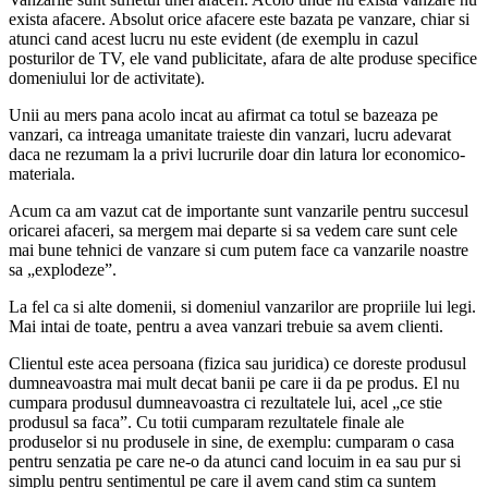
exista afacere. Absolut orice afacere este bazata pe vanzare, chiar si
atunci cand acest lucru nu este evident (de exemplu in cazul
posturilor de TV, ele vand publicitate, afara de alte produse specifice
domeniului lor de activitate).
Unii au mers pana acolo incat au afirmat ca totul se bazeaza pe
vanzari, ca intreaga umanitate traieste din vanzari, lucru adevarat
daca ne rezumam la a privi lucrurile doar din latura lor economico-
materiala.
Acum ca am vazut cat de importante sunt vanzarile pentru succesul
oricarei afaceri, sa mergem mai departe si sa vedem care sunt cele
mai bune tehnici de vanzare si cum putem face ca vanzarile noastre
sa „explodeze”.
La fel ca si alte domenii, si domeniul vanzarilor are propriile lui legi.
Mai intai de toate, pentru a avea vanzari trebuie sa avem clienti.
Clientul este acea persoana (fizica sau juridica) ce doreste produsul
dumneavoastra mai mult decat banii pe care ii da pe produs. El nu
cumpara produsul dumneavoastra ci rezultatele lui, acel „ce stie
produsul sa faca”. Cu totii cumparam rezultatele finale ale
produselor si nu produsele in sine, de exemplu: cumparam o casa
pentru senzatia pe care ne-o da atunci cand locuim in ea sau pur si
simplu pentru sentimentul pe care il avem cand stim ca suntem