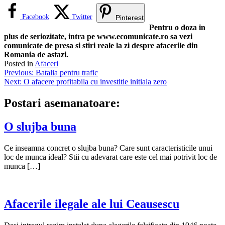
Facebook
Twitter
Pinterest
Pentru o doza in
plus de seriozitate, intra pe www.ecomunicate.ro sa vezi
comunicate de presa si stiri reale la zi despre afacerile din
Romania de astazi.
Posted in
Afaceri
Navigare
Previous:
Batalia pentru trafic
Next:
O afacere profitabila cu investitie initiala zero
în
articole
Postari asemanatoare:
O slujba buna
Ce inseamna concret o slujba buna? Care sunt caracteristicile unui
loc de munca ideal? Stii cu adevarat care este cel mai potrivit loc de
munca […]
Afacerile ilegale ale lui Ceausescu