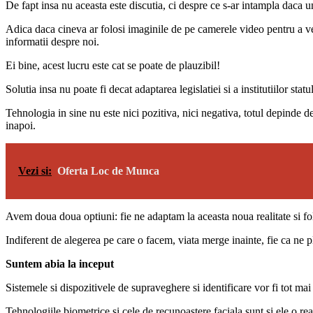
De fapt insa nu aceasta este discutia, ci despre ce s-ar intampla daca 
Adica daca cineva ar folosi imaginile de pe camerele video pentru a ve
informatii despre noi.
Ei bine, acest lucru este cat se poate de plauzibil!
Solutia insa nu poate fi decat adaptarea legislatiei si a institutiilor sta
Tehnologia in sine nu este nici pozitiva, nici negativa, totul depinde d
inapoi.
Vezi si:
Oferta Loc de Munca
Avem doua doua optiuni: fie ne adaptam la aceasta noua realitate si fol
Indiferent de alegerea pe care o facem, viata merge inainte, fie ca ne pl
Suntem abia la inceput
Sistemele si dispozitivele de supraveghere si identificare vor fi tot mai m
Tehnologiile biometrice si cele de recunoastere faciala sunt si ele o real