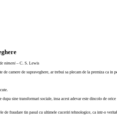
eghere
ede nimeni
– C. S. Lewis
nzite de camere de supraveghere, ar trebui sa plecam de la premiza ca in
ecute.
dupa sine transformari sociale, insa acest adevar este dincolo de orice 
 de fraudare tin pasul cu ultimele cuceriri tehnologice, ca intr-o veritabil