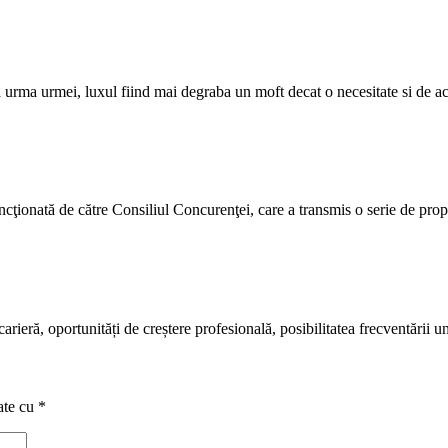
la urma urmei, luxul fiind mai degraba un moft decat o necesitate si de 
ancţionată de către Consiliul Concurenţei, care a transmis o serie de pro
rieră, oportunități de creștere profesională, posibilitatea frecventării u
ate cu
*