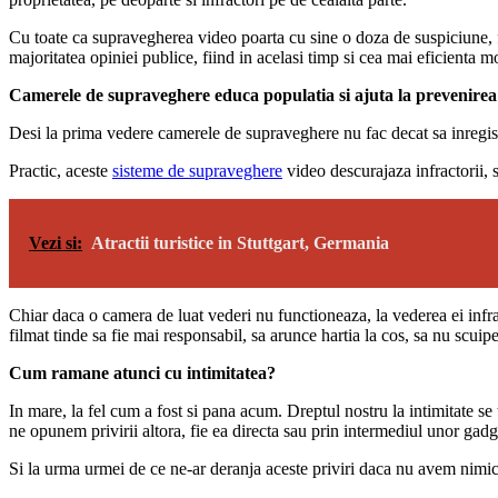
Cu toate ca supravegherea video poarta cu sine o doza de suspiciune, f
majoritatea opiniei publice, fiind in acelasi timp si cea mai eficienta mo
Camerele de supraveghere educa populatia si ajuta la prevenirea 
Desi la prima vedere camerele de supraveghere nu fac decat sa inregistr
Practic, aceste
sisteme de supraveghere
video descurajaza infractorii, 
Vezi si:
Atractii turistice in Stuttgart, Germania
Chiar daca o camera de luat vederi nu functioneaza, la vederea ei infract
filmat tinde sa fie mai responsabil, sa arunce hartia la cos, sa nu scuip
Cum ramane atunci cu intimitatea?
In mare, la fel cum a fost si pana acum. Dreptul nostru la intimitate se
ne opunem privirii altora, fie ea directa sau prin intermediul unor gad
Si la urma urmei de ce ne-ar deranja aceste priviri daca nu avem nimi