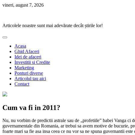
Skip
vineri, august 7, 2026
to
Ponturi Fierbinți
content
Articolele noastre sunt mai adevărate decât știrile lor!
Acasa
Ghid Afaceri
Idei de afaceri
Investitii si Credite
Marketing
Ponturi diverse
Articolul tau aici
Contact
Cum va fi in 2011?
Nu, nu vorbim de predictii astrale sau de „profetiile” babei Vanga ci de
guvernamentale din Romania, ar trebui sa avem motive de bucurie, premie
foarte mari sa fie asa insa ceea ce nu vor sa ne spuna guvernantii este 