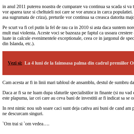
in anul 2011 puterea noastra de cumparare va continua sa scada si va tr
vor aparea taxe si cheltuieli noi care se vor arunca in carca populatiei. M
asa sugrumata de criza), preturile vor continua sa creasca datorita major
Pe scurt va fi cel putin la fel de rau ca in 2010 si asta daca suntem no
mult mai violenta. Aceste voci se bazeaza pe faptul ca usoara crestere e
luate in calcule evenimentele exceptionale, ceea ce in jargonul de spe
din Islanda, etc.).
Vezi si:
La 4 luni de la faimoasa palma din cadrul premiilor Os
Cam acesta ar fi in linii mari tabloul de ansamblu, destul de sumbru dar
Daca ar fi sa ne luam dupa sfaturile specialistilor in finante (si nu vad 
este plapuma, iar cei care au ceva bani de investitii ar fi indicat sa s
In rest nimic nou sub soare caci sunt deja cativa ani buni de cand am pa
ne descurcam singuri.
`Om trai si `om vedea….