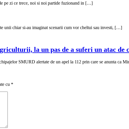
e pe zi ce trece, noi si noi partide fuzionand in […]
te unii chiar si-au imaginat scenarii cum vor cheltui sau investi, […]
iculturii, la un pas de a suferi un atac de 
echipajelor SMURD alertate de un apel la 112 prin care se anunta ca Min
ate cu
*