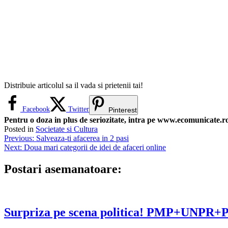
Distribuie articolul sa il vada si prietenii tai!
Facebook
Twitter
Pinterest
Pentru o doza in plus de seriozitate, intra pe www.ecomunicate.ro 
Posted in
Societate si Cultura
Navigare
Previous:
Salveaza-ti afacerea in 2 pasi
Next:
Doua mari categorii de idei de afaceri online
în
articole
Postari asemanatoare:
Surpriza pe scena politica! PMP+UNP