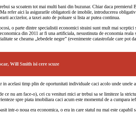
ebui sa scoatem tot mai multi bani din buzunar. Chiar daca premierul Boc
a refer aici la asigurarile obligatorii de imobile, introducerea obligativita
arii accizelor, a taxei auto de poluare si lista ar putea continua.
rocosi, o parte dintre specialistii economici straini sunt mult mai scept
conomica din 2011 ar fi una artificiala, nesustinuta de economia reala si
cialitate se cheama „lebedele negre” (evenimente catastrofale care pot da
car, Will Smith isi cere scuze
 in acelasi timp plin de oportunitati individuale caci acolo unde unele af
de ce nu am face-o), cei cu venituri mici ar trebui sa se limiteze la strict
e orienteze spre piata imobiliara caci acum este momentul de a cumpara ieft
sit intr-o noua era economica, o era in care statul nu mai este capabil sa 