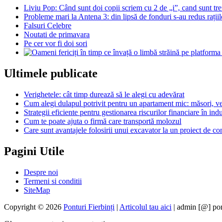
Liviu Pop: Când sunt doi copii scriem cu 2 de „i”, cand sunt trei,
Probleme mari la Antena 3: din lipsă de fonduri s-au redus rațiil
Falsuri Celebre
Noutati de primavara
Pe cer vor fi doi sori
Ultimele publicate
Verighetele: cât timp durează să le alegi cu adevărat
Cum alegi dulapul potrivit pentru un apartament mic: măsori, ver
Strategii eficiente pentru gestionarea riscurilor financiare în indu
Cum te poate ajuta o firmă care transportă molozul
Care sunt avantajele folosirii unui excavator la un proiect de con
Pagini Utile
Despre noi
Termeni si conditii
SiteMap
Copyright © 2026
Ponturi Fierbinți
|
Articolul tau aici
| admin [@] pon