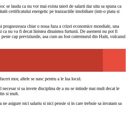
 se lauda ca nu vor mai exista taieri de salarii dar uita sa spuna ca
tii certificatului energetic pe tranzactiile imobiliare (intr-o piata si
ici si prognozeaza chiar o noua faza a crizei economice mondiale, una
 ca nu va fi decat linistea dinaintea furtunii. De asemeni nu pot fi
 peste cap previziunile, asa cum au fost cutremurul din Haiti, vulcanul
aceri mor, altele se nasc pentru a le lua locul.
ul necesar si sa invete disciplina de a nu se intinde mai mult decat le
in si mult.
ne asigure nici salariu si nici pensie si in care trebuie sa invatam sa