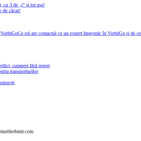
 cu 3 de „i” și tot așa!
e de căcat!
Ce rol are contactul cu un expert lingvistic în VorbiGo și de 
ifici, cumperi fără regret
stria transporturilor
strucții
turifierbinti.com