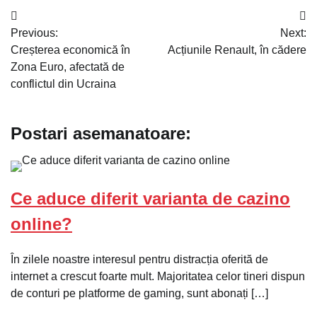
Navigare
Previous:
Next:
în
Creșterea economică în
Acțiunile Renault, în cădere
articole
Zona Euro, afectată de
conflictul din Ucraina
Postari asemanatoare:
Ce aduce diferit varianta de cazino
online?
În zilele noastre interesul pentru distracția oferită de
internet a crescut foarte mult. Majoritatea celor tineri dispun
de conturi pe platforme de gaming, sunt abonați […]