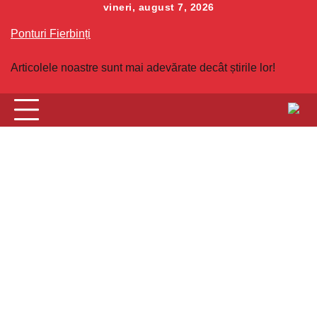
Skip
vineri, august 7, 2026
to
Ponturi Fierbinți
content
Articolele noastre sunt mai adevărate decât știrile lor!