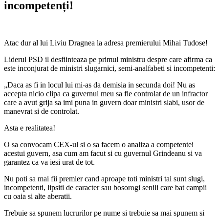
incompetenți!
Atac dur al lui Liviu Dragnea la adresa premierului Mihai Tudose!
Liderul PSD il desfiinteaza pe primul ministru despre care afirma ca
este inconjurat de ministri slugarnici, semi-analfabeti si incompetenti:
„Daca as fi in locul lui mi-as da demisia in secunda doi! Nu as
accepta nicio clipa ca guvernul meu sa fie controlat de un infractor
care a avut grija sa imi puna in guvern doar ministri slabi, usor de
manevrat si de controlat.
Asta e realitatea!
O sa convocam CEX-ul si o sa facem o analiza a competentei
acestui guvern, asa cum am facut si cu guvernul Grindeanu si va
garantez ca va iesi urat de tot.
Nu poti sa mai fii premier cand aproape toti ministri tai sunt slugi,
incompetenti, lipsiti de caracter sau bosorogi senili care bat campii
cu oaia si alte aberatii.
Trebuie sa spunem lucrurilor pe nume si trebuie sa mai spunem si