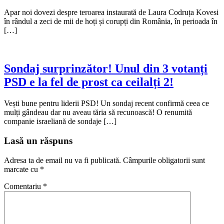
Apar noi dovezi despre teroarea instaurată de Laura Codruța Kovesi
în rândul a zeci de mii de hoți și corupți din România, în perioada în
[…]
Sondaj surprinzător! Unul din 3 votanți
PSD e la fel de prost ca ceilalți 2!
Vești bune pentru liderii PSD! Un sondaj recent confirmă ceea ce
mulți gândeau dar nu aveau tăria să recunoască! O renumită
companie israeliană de sondaje […]
Lasă un răspuns
Adresa ta de email nu va fi publicată.
Câmpurile obligatorii sunt
marcate cu
*
Comentariu
*