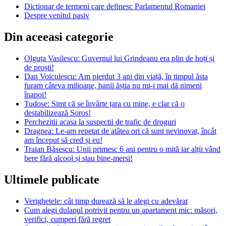
Dictionar de termeni care definesc Parlamentul Romaniei
Despre venitul pasiv
Din aceeasi categorie
Olguța Vasilescu: Guvernul lui Grindeanu era plin de hoți și
de proști!
Dan Voiculescu: Am pierdut 3 ani din viață, în timpul ăsta
furam câteva milioane, banii ăștia nu mi-i mai dă nimeni
înapoi!
Tudose: Simt că se învârte țara cu mine, e clar că o
destabilizează Soros!
Perchezitii acasa la suspectii de trafic de droguri
Dragnea: Le-am repetat de atâtea ori că sunt nevinovat, încât
am început să cred și eu!
Traian Băsescu: Unii primesc 6 ani pentru o mită iar alții vând
bere fără alcool și stau bine-mersi!
Ultimele publicate
Verighetele: cât timp durează să le alegi cu adevărat
Cum alegi dulapul potrivit pentru un apartament mic: măsori,
verifici, cumperi fără regret