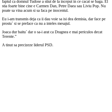
faptul ca domnul Tudose a stiut de la inceput in ce cacat se baga. El
stia foarte bine cine e Carmen Dan, Petre Daea sau Liviu Pop. Nu
poate sa vina acum si sa faca pe inocentul.
Eu i-am transmis deja ca ii dau voie sa isi dea demisia, dar face pe
prostu` si se preface ca nu a inteles mesajul.
Joaca dur baitu` dar o sa-i arat ca Dragnea e mai periculos decat
Terente.”
A tinut sa precizeze liderul PSD.