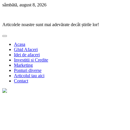
Skip
sâmbătă, august 8, 2026
to
Ponturi Fierbinți
content
Articolele noastre sunt mai adevărate decât știrile lor!
Acasa
Ghid Afaceri
Idei de afaceri
Investitii si Credite
Marketing
Ponturi diverse
Articolul tau aici
Contact