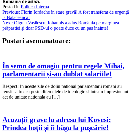
Romania de astazi.
Posted in
Politica Interna
Navigare
Previous:
Florin Iordache în stare gravă! A fost transferat de urgență
la Bălăceanca!
în
Next:
Olguța Vasilescu: Iohannis a adus România pe marginea
articole
prăpastiei și doar PSD-ul o poate duce cu un pas înainte!
Postari asemanatoare:
În semn de omagiu pentru regele Mihai,
parlamentarii și-au dublat salariile!
Respect! In aceste zile de doliu national parlamentarii romani au
reusit sa treaca peste diferentele de ideologie si intr-un impresionant
act de unitate nationala au […]
Acuzații grave la adresa lui Kovesi:
Prindea hoții și îi băga la pușcărie!