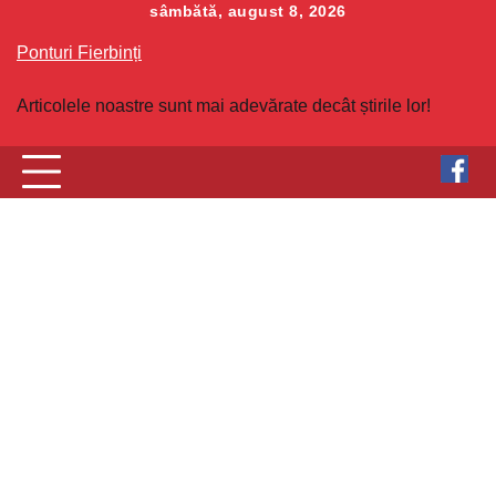
Skip
sâmbătă, august 8, 2026
to
Ponturi Fierbinți
content
Articolele noastre sunt mai adevărate decât știrile lor!