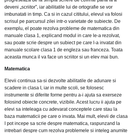
deveni „scriitor”, iar abilitatile lui de ortografie se vor
imbunatati in timp. Ca si in cazul cititului, elevul va folosi
scrisul pe parcursul zilei intr-o varietate de subiecte. De
exemplu, el poate rezolva probleme de matematica din
manuale clasa 1, explicand modul in care le-a rezolvat,
sau poate scrie despre un subiect pe care l-a invatat din
manuale scolare clasa 1 de engleza sau franceza. Toata
aceasta munca il va face un scriitor si un elev mai bun.
Matematica
Elevii continua sa-si dezvolte abilitatile de adunare si
scadere in clasa I, iar in multe scoli, se folosesc
instrumente si diferite forme pentru a-i ajuta sa exerseze
folosind obiecte concrete, vizibile. Acest lucru ii ajuta pe
elevi sa inteleaga cu adevarat conceptele care stau la
baza matematicii pe care o invata. Mai mult, elevii de clasa
I pot incepe sa scrie despre matematica, raspunzand la
intrebari despre cum rezolva problemele si inteleg anumite