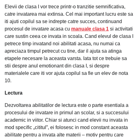
Elevii de clasa I vor trece printr-o tranzitie semnificativa,
catre invatarea mai extinsa. Cel mai important lucru este sa
iti ajuti copilul sa se indrepte catre succes, continuand
procesul de invatare acasa cu
manuale clasa 1
si activitati
care sustin ceea ce invata in scoala. Cand elevul de clasa I
petrece timp invatand noi abilitati acasa, nu numai ca
apreciaza timpul petrecut cu tine, dar il ajuta sa atinga
etapele necesare la aceasta varsta. Iata tot ce trebuie sa
stii despre anul emotionant din clasa I, si despre
materialele care iti vor ajuta copilul sa fie un elev de nota
10.
Lectura
Dezvoltarea abilitatilor de lectura este o parte esentiala a
procesului de invatare in primul an scolar, si a succesului
academic in viitor. Chiar si atunci cand elevii nu invata in
mod specific „cititul”, ei folosesc in mod constant aceasta
abilitate pentru a invata alte materii – motiv pentru care