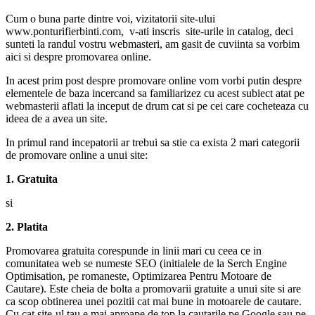
Cum o buna parte dintre voi, vizitatorii site-ului
www.ponturifierbinti.com, v-ati inscris site-urile in catalog, deci
sunteti la randul vostru webmasteri, am gasit de cuviinta sa vorbim
aici si despre promovarea online.
In acest prim post despre promovare online vom vorbi putin despre
elementele de baza incercand sa familiarizez cu acest subiect atat pe
webmasterii aflati la inceput de drum cat si pe cei care cocheteaza cu
ideea de a avea un site.
In primul rand incepatorii ar trebui sa stie ca exista 2 mari categorii
de promovare online a unui site:
1. Gratuita
si
2. Platita
Promovarea gratuita corespunde in linii mari cu ceea ce in
comunitatea web se numeste SEO (initialele de la Serch Engine
Optimisation, pe romaneste, Optimizarea Pentru Motoare de
Cautare). Este cheia de bolta a promovarii gratuite a unui site si are
ca scop obtinerea unei pozitii cat mai bune in motoarele de cautare.
Cu cat site-ul tau e mai aproape de top la cautarile pe Google sau pe