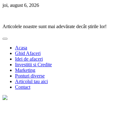
Skip
joi, august 6, 2026
to
Ponturi Fierbinți
content
Articolele noastre sunt mai adevărate decât știrile lor!
Acasa
Ghid Afaceri
Idei de afaceri
Investitii si Credite
Marketing
Ponturi diverse
Articolul tau aici
Contact