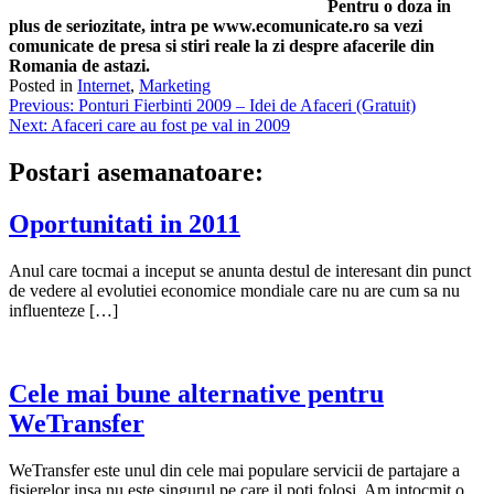
Pentru o doza in
plus de seriozitate, intra pe www.ecomunicate.ro sa vezi
comunicate de presa si stiri reale la zi despre afacerile din
Romania de astazi.
Posted in
Internet
,
Marketing
Navigare
Previous:
Ponturi Fierbinti 2009 – Idei de Afaceri (Gratuit)
Next:
Afaceri care au fost pe val in 2009
în
articole
Postari asemanatoare:
Oportunitati in 2011
Anul care tocmai a inceput se anunta destul de interesant din punct
de vedere al evolutiei economice mondiale care nu are cum sa nu
influenteze […]
Cele mai bune alternative pentru
WeTransfer
WeTransfer este unul din cele mai populare servicii de partajare a
fisierelor insa nu este singurul pe care il poti folosi. Am intocmit o