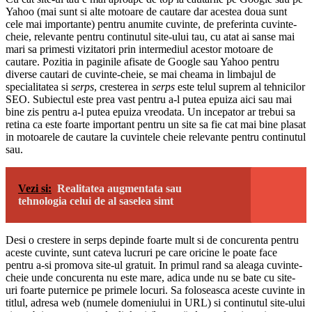
Yahoo (mai sunt si alte motoare de cautare dar acestea doua sunt
cele mai importante) pentru anumite cuvinte, de preferinta cuvinte-
cheie, relevante pentru continutul site-ului tau, cu atat ai sanse mai
mari sa primesti vizitatori prin intermediul acestor motoare de
cautare. Pozitia in paginile afisate de Google sau Yahoo pentru
diverse cautari de cuvinte-cheie, se mai cheama in limbajul de
specialitatea si
serps
, cresterea in
serps
este telul suprem al tehnicilor
SEO. Subiectul este prea vast pentru a-l putea epuiza aici sau mai
bine zis pentru a-l putea epuiza vreodata. Un incepator ar trebui sa
retina ca este foarte important pentru un site sa fie cat mai bine plasat
in motoarele de cautare la cuvintele cheie relevante pentru continutul
sau.
Vezi si:
Realitatea augmentata sau
tehnologia celui de al saselea simt
Desi o crestere in serps depinde foarte mult si de concurenta pentru
aceste cuvinte, sunt cateva lucruri pe care oricine le poate face
pentru a-si promova site-ul gratuit. In primul rand sa aleaga cuvinte-
cheie unde concurenta nu este mare, adica unde nu se bate cu site-
uri foarte puternice pe primele locuri. Sa foloseasca aceste cuvinte in
titlul, adresa web (numele domeniului in URL) si continutul site-ului