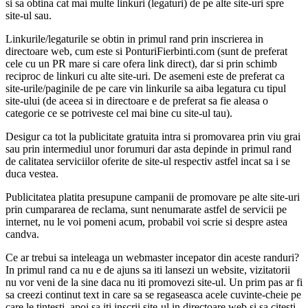
si sa obtina cat mai multe linkuri (legaturi) de pe alte site-uri spre
site-ul sau.
Linkurile/legaturile se obtin in primul rand prin inscrierea in
directoare web, cum este si PonturiFierbinti.com (sunt de preferat
cele cu un PR mare si care ofera link direct), dar si prin schimb
reciproc de linkuri cu alte site-uri. De asemeni este de preferat ca
site-urile/paginile de pe care vin linkurile sa aiba legatura cu tipul
site-ului (de aceea si in directoare e de preferat sa fie aleasa o
categorie ce se potriveste cel mai bine cu site-ul tau).
Desigur ca tot la publicitate gratuita intra si promovarea prin viu grai
sau prin intermediul unor forumuri dar asta depinde in primul rand
de calitatea serviciilor oferite de site-ul respectiv astfel incat sa i se
duca vestea.
Publicitatea platita presupune campanii de promovare pe alte site-uri
prin cumpararea de reclama, sunt nenumarate astfel de servicii pe
internet, nu le voi pomeni acum, probabil voi scrie si despre astea
candva.
Ce ar trebui sa inteleaga un webmaster incepator din aceste randuri?
In primul rand ca nu e de ajuns sa iti lansezi un website, vizitatorii
nu vor veni de la sine daca nu iti promovezi site-ul. Un prim pas ar fi
sa creezi continut text in care sa se regaseasca acele cuvinte-cheie pe
care le tintesti, apoi sa iti inscrii site-ul in directoare web si sa citesti