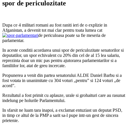
spor de periculozitate
Dupa ce 4 militari romani au fost raniti ieri de o explizie in
Afganistan, a devenit tot mai clar pentru toata lumea cat
de periculoasa poate sa fie meseria de
parlamentar.
In aceste conditii acordarea unui spor de periculozitate senatorilor si
deputatilor, un spor echivalent cu 20% din cel de al 15 lea salariu,
reprezinta doar un mic pas pentru ajutorarea parlamentarilor si a
familiilor lor, atat de greu incercate.
Propunerea a venit din partea senatorului ALDE Daniel Barbu si a
fost votata in unanimitate cu 304 voturi „pentru” si 124 voturi „de
acord”.
Rezultatul a fost primit cu aplauze, urale si grohaituri care au rasunat
indelung pe holurile Parlamentului.
In sfarsit ne luam tara inapoi, a exclamat entuziast un deputat PSD,
in timp ce altul de la PMP a sarit sa-l pupe intr-un gest de sincera
prietenie.