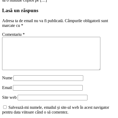
să o huiduie copios pe […]
Lasă un răspuns
Adresa ta de email nu va fi publicată.
Câmpurile obligatorii sunt
marcate cu
*
Comentariu
*
Nume
Email
Site web
Salvează-mi numele, emailul și site-ul web în acest navigator
pentru data viitoare când o să comentez.