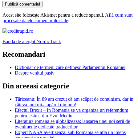
Acest site folosește Akismet pentru a reduce spamul.
Află cum sunt
procesate datele comentariilor tale
.
Banda de alergat NordicTrack
Recomandari
Dictionar de termeni care definesc Parlamentul Romaniei
Despre venitul pasiv
Din aceeasi categorie
Tăriceanu: În 89 am crezut că am scăpat de comunism, dar în
câteva luni mi-a apărut din nou!
Efectul Brexit – In Romania se va organiza un referendum
pentru iesirea din Evul Mediu
Literatura romana se globalizeaza: lansarea unei noi serii de
evenimente dedicate traducerilor
Expert NASA avertizeaza: sub Romania se afla un imens
zacamant de prostie!