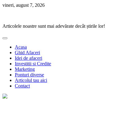
Skip
vineri, august 7, 2026
to
Ponturi Fierbinți
content
Articolele noastre sunt mai adevărate decât știrile lor!
Acasa
Ghid Afaceri
Idei de afaceri
Investitii si Credite
Marketing
Ponturi diverse
Articolul tau aici
Contact