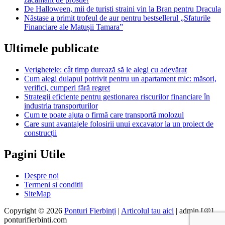
De Halloween, mii de turisti straini vin la Bran pentru Dracula
Năstase a primit trofeul de aur pentru bestsellerul „Sfaturile
Financiare ale Matușii Tamara”
Ultimele publicate
Verighetele: cât timp durează să le alegi cu adevărat
Cum alegi dulapul potrivit pentru un apartament mic: măsori,
verifici, cumperi fără regret
Strategii eficiente pentru gestionarea riscurilor financiare în
industria transporturilor
Cum te poate ajuta o firmă care transportă molozul
Care sunt avantajele folosirii unui excavator la un proiect de
construcții
Pagini Utile
Despre noi
Termeni si conditii
SiteMap
Copyright © 2026
Ponturi Fierbinți
|
Articolul tau aici
| admin [@]
ponturifierbinti.com