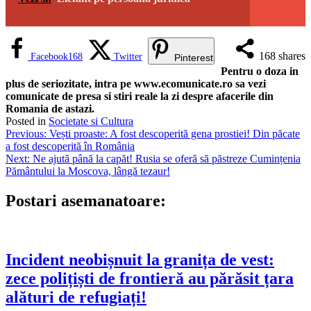
168
shares
Facebook
168
Twitter
Pinterest
Pentru o doza in
plus de seriozitate, intra pe www.ecomunicate.ro sa vezi
comunicate de presa si stiri reale la zi despre afacerile din
Romania de astazi.
Posted in
Societate si Cultura
Navigare
Previous:
Vești proaste: A fost descoperită gena prostiei! Din păcate
a fost descoperită în România
în
Next:
Ne ajută până la capăt! Rusia se oferă să păstreze Cumințenia
articole
Pământului la Moscova, lângă tezaur!
Postari asemanatoare:
Incident neobișnuit la granița de vest:
zece polițiști de frontieră au părăsit țara
alături de refugiați!