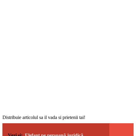
Distribuie articolul sa il vada si prietenii tai!
Vezi si:
Elefant pe persoană juridică