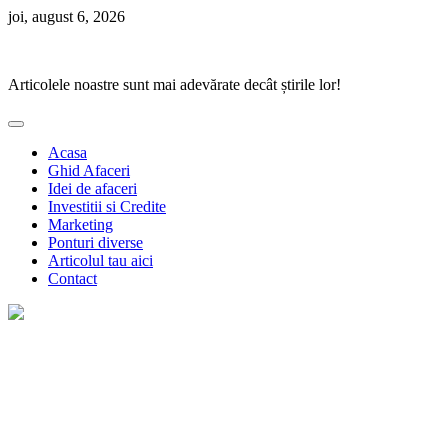
Skip
joi, august 6, 2026
to
Ponturi Fierbinți
content
Articolele noastre sunt mai adevărate decât știrile lor!
Acasa
Ghid Afaceri
Idei de afaceri
Investitii si Credite
Marketing
Ponturi diverse
Articolul tau aici
Contact