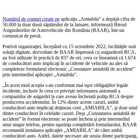
Numărul de conturi create pe
aplicaţia „Amiabila” a depăşit cifra de
50.000 la doar două săptămâni de la lansare, informează Biroul
Asigurătorilor de Autovehicule din România (BAAR), într-un
comunicat de presă.
Potrivit organizaţiei, începând cu 15 octombrie 2022, facilităţile noii
soluţii digitale, dezvoltate de BAAR împreună cu asigurătorii RCA,
au fost utilizate în practică de 837 de ori, ceea ce înseamnă că 1.674
de conducători auto implicaţi în accidente de vehicule au ales să
completeze formularul electronic „Constatare amiabilă de accident”
prin intermediul aplicaţiei „Amiabila”.
„În acest mod aceştia s-au conformat mai uşor obligaţiilor legale
incidente, inclusiv în ceea ce priveşte informarea automată a
companiilor de asigurări la care aveau încheiată poliţa RCA despre
producerea accidentului. În 12% dintre aceste cazuri, ambii
conducători auto implicaţi deţineau cont „AMIABILA”, şi doar unul
dintre conducători în celelalte cazuri. Deşi „Constatarea amiabilă de
accident” în format electronic se poate încheia şi prin intermediul
unui singur telefon, pentru uşurinţa completării formularului, BAAR
recomandă instalarea aplicaţiei „AMIABILA” de către ambii
conducători auto. Astfel, datele necesare ale unuia dintre participanţi,