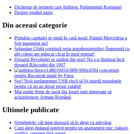
Dictionar de termeni care definesc Parlamentul Romaniei
Despre venitul pasiv
Din aceeasi categorie
Primăria capitalei se mută în casă nouă: Palatul Mercedesa a
fost inaugurat azi!
Sebastian Ghiță continuă seria autodenunțurilor: Împreună cu
alți colegi am mâncat căcat în mod repetat!
Dosarul Revoluției se amână din nou! Nu s-a finalizat încă
dosarul Răscoalei din 1907
4 concursuri
pentru Bucuresti made by Firea
Șoc! Noii parlamentari USR riscă să își piardă mandatele
pentru că nu au dosar penal valabil!
Mai multe firme de pază din Israel sunt interesate să
achiziționeze Armata Română
Ultimele publicate
Verighetele: cât timp durează să le alegi cu adevărat
Cum alegi dulapul potrivit pentru un apartament mic: măsori,
verifici, cumperi fără regret