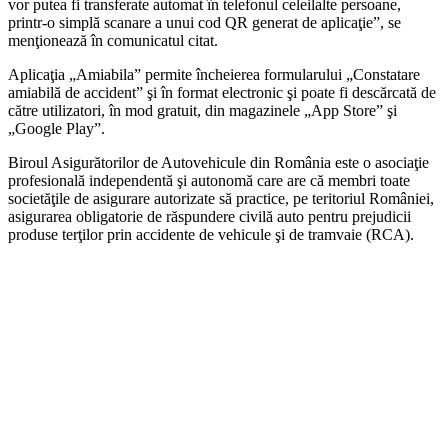
vor putea fi transferate automat în telefonul celeilalte persoane,
printr-o simplă scanare a unui cod QR generat de aplicaţie”, se
menţionează în comunicatul citat.
Aplicaţia „Amiabila” permite încheierea formularului „Constatare
amiabilă de accident” şi în format electronic şi poate fi descărcată de
către utilizatori, în mod gratuit, din magazinele „App Store” şi
„Google Play”.
Biroul Asigurătorilor de Autovehicule din România este o asociaţie
profesională independentă şi autonomă care are că membri toate
societăţile de asigurare autorizate să practice, pe teritoriul României,
asigurarea obligatorie de răspundere civilă auto pentru prejudicii
produse terţilor prin accidente de vehicule şi de tramvaie (RCA).