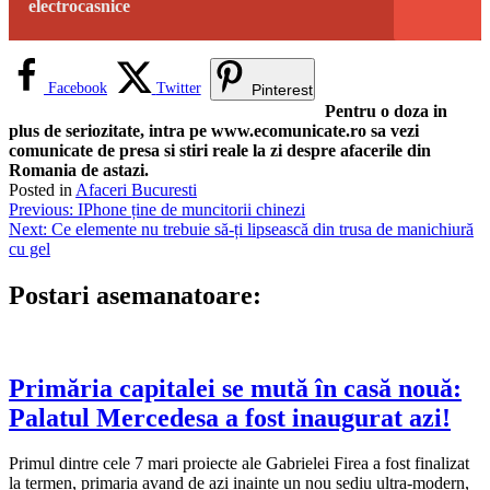
electrocasnice
Facebook
Twitter
Pinterest
Pentru o doza in
plus de seriozitate, intra pe www.ecomunicate.ro sa vezi
comunicate de presa si stiri reale la zi despre afacerile din
Romania de astazi.
Posted in
Afaceri Bucuresti
Navigare
Previous:
IPhone ține de muncitorii chinezi
Next:
Ce elemente nu trebuie să-ți lipsească din trusa de manichiură
în
cu gel
articole
Postari asemanatoare:
Primăria capitalei se mută în casă nouă:
Palatul Mercedesa a fost inaugurat azi!
Primul dintre cele 7 mari proiecte ale Gabrielei Firea a fost finalizat
la termen, primaria avand de azi inainte un nou sediu ultra-modern,