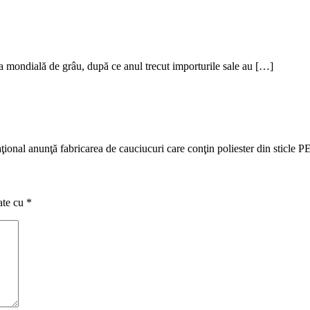
a mondială de grâu, după ce anul trecut importurile sale au […]
ţional anunţă fabricarea de cauciucuri care conţin poliester din sticle P
ate cu
*