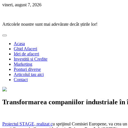
Skip
vineri, august 7, 2026
to
Ponturi Fierbinți
content
Articolele noastre sunt mai adevărate decât știrile lor!
Acasa
Ghid Afaceri
Idei de afaceri
Investitii si Credite
Marketing
Ponturi diverse
Articolul tau aici
Contact
Transformarea companiilor industriale în 
Proiectul STAGE, realizat c
u sprijinul Comisiei Europene, va crea un e