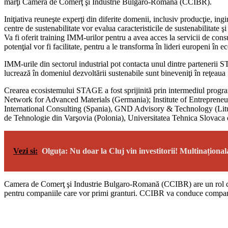
marţi Camera de Comerţ şi Industrie Bulgaro-Română (CCIBR).
Iniţiativa reuneşte experţi din diferite domenii, inclusiv producţie, in
centre de sustenabilitate vor evalua caracteristicile de sustenabilitate 
Va fi oferit training IMM-urilor pentru a avea acces la servicii de cons
potenţial vor fi facilitate, pentru a le transforma în lideri europeni în 
IMM-urile din sectorul industrial pot contacta unul dintre partenerii STAG
lucrează în domeniul dezvoltării sustenabile sunt bineveniţi în reţea
Crearea ecosistemului STAGE a fost sprijinită prin intermediul progra
Network for Advanced Materials (Germania); Institute of Entreprene
International Consulting (Spania), GND Advisory & Technology (Litu
de Tehnologie din Varşovia (Polonia), Universitatea Tehnica Slovaca di
Vezi si:
Olguța: Nu doar la Cluj vin investitorii! Multinaționa
Camera de Comerţ şi Industrie Bulgaro-Romană (CCIBR) are un rol cheie
pentru companiile care vor primi granturi. CCIBR va conduce compania d