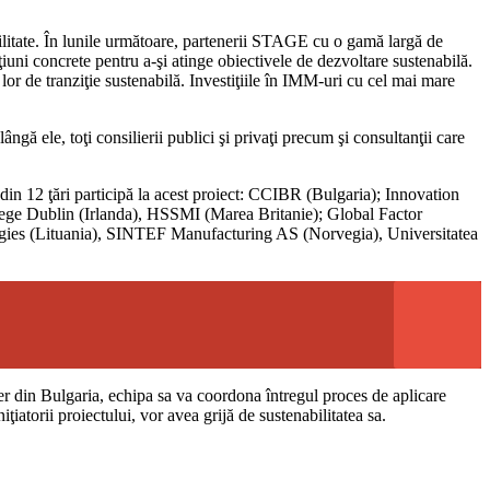
nabilitate. În lunile următoare, partenerii STAGE cu o gamă largă de
ţiuni concrete pentru a-şi atinge obiectivele de dezvoltare sustenabilă.
lor de tranziţie sustenabilă. Investiţiile în IMM-uri cu cel mai mare
ngă ele, toţi consilierii publici şi privaţi precum şi consultanţii care
in 12 ţări participă la acest proiect: CCIBR (Bulgaria); Innovation
ege Dublin (Irlanda), HSSMI (Marea Britanie); Global Factor
gies (Lituania), SINTEF Manufacturing AS (Norvegia), Universitatea
r din Bulgaria, echipa sa va coordona întregul proces de aplicare
torii proiectului, vor avea grijă de sustenabilitatea sa.