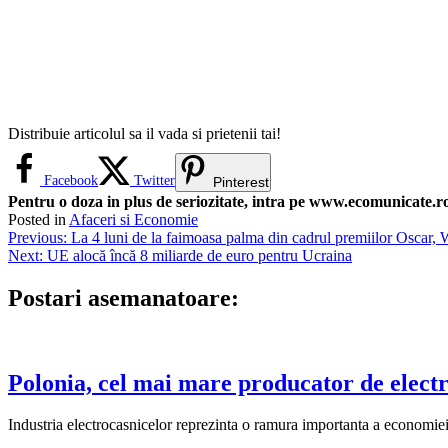
Distribuie articolul sa il vada si prietenii tai!
Facebook
Twitter
Pinterest
Pentru o doza in plus de seriozitate, intra pe www.ecomunicate.ro 
Posted in
Afaceri si Economie
Navigare
Previous:
La 4 luni de la faimoasa palma din cadrul premiilor Oscar, W
Next:
UE alocă încă 8 miliarde de euro pentru Ucraina
în
articole
Postari asemanatoare:
Polonia, cel mai mare producator de elect
Industria electrocasnicelor reprezinta o ramura importanta a economie