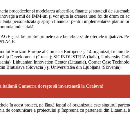
gineria procedeelor şi modelarea afacerilor, finanţe şi strategii de suste
şi inovaţie a mii de IMM-uri şi vor ajuta la crearea unei foi de drum cu ac
ultanţă personalizată şi sprijin financiar pentru implementarea planurilor 
economia industrială.
E şi să fie printre primele care beneficiază de ofertele iniţiativei. Pe lâ
ua STAGE.
mului Horizon Europe al Comisiei Europene şi 14 organizaţii renumite d
urship Development (Grecia); SICINDUSTRIA (Italia), University Coll
ania), Lithuanian Innovation Center (Lituania), Corner Case Technolo
n Bratislava (Slovacia ) şi Universitatea din Ljubljana (Slovenia).
la italiană Camorra dorește să investească la Craiova!
 în acest proiect, pe lângă faptul că organizaţia este singurul partene
e comunicare a proiectului şi împreună cu partenerii din Lituania, iniţia