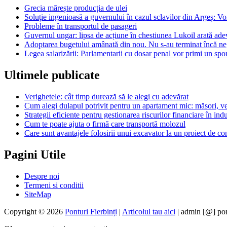
Grecia mărește producția de ulei
Soluție ingenioasă a guvernului în cazul sclavilor din Argeș: V
Probleme în transportul de pasageri
Guvernul ungar: lipsa de acțiune în chestiunea Lukoil arată ad
Adoptarea bugetului amânată din nou. Nu s-au terminat încă ne
Legea salarizării: Parlamentarii cu dosar penal vor primi un spor
Ultimele publicate
Verighetele: cât timp durează să le alegi cu adevărat
Cum alegi dulapul potrivit pentru un apartament mic: măsori, ver
Strategii eficiente pentru gestionarea riscurilor financiare în indu
Cum te poate ajuta o firmă care transportă molozul
Care sunt avantajele folosirii unui excavator la un proiect de con
Pagini Utile
Despre noi
Termeni si conditii
SiteMap
Copyright © 2026
Ponturi Fierbinți
|
Articolul tau aici
| admin [@] pon