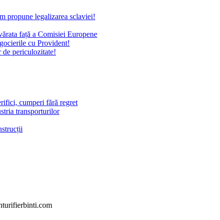
om propune legalizarea sclaviei!
evărata față a Comisiei Europene
gocierile cu Provident!
 de periculozitate!
ifici, cumperi fără regret
stria transporturilor
strucții
turifierbinti.com