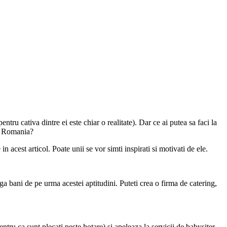
ntru cativa dintre ei este chiar o realitate). Dar ce ai putea sa faci la
 in Romania?
in acest articol. Poate unii se vor simti inspirati si motivati de ele.
ga bani de pe urma acestei aptitudini. Puteti crea o firma de catering,
entru ca sunt plecati peste hotare) si apeleaza la servicii de babysiter.