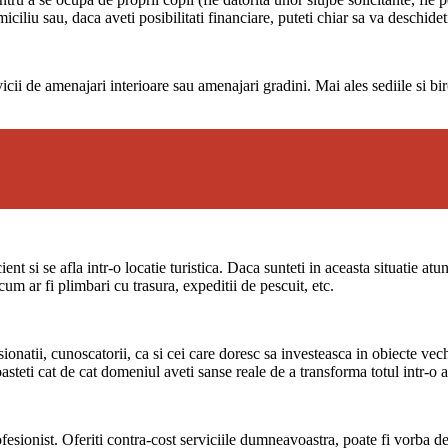
miciliu sau, daca aveti posibilitati financiare, puteti chiar sa va deschidet
vicii de amenajari interioare sau amenajari gradini. Mai ales sediile si bi
ent si se afla intr-o locatie turistica. Daca sunteti in aceasta situatie at
 cum ar fi plimbari cu trasura, expeditii de pescuit, etc.
atii, cunoscatorii, ca si cei care doresc sa investeasca in obiecte vechi 
asteti cat de cat domeniul aveti sanse reale de a transforma totul intr-o a
esionist. Oferiti contra-cost serviciile dumneavoastra, poate fi vorba de 