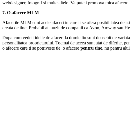
webdesigner, fotograf si multe altele. Va puteti promova mica afacere in
7. O afacere MLM
Afacerile MLM sunt acele afaceri in care ti se ofera posibilitatea de a-t
creata de tine. Probabil ati auzit de companii ca Avon, Amway sau Herb
Dupa cum vedeti ideile de afaceri la domiciliu sunt deosebit de variata
personalitatea proprietarului. Tocmai de aceea sunt atat de diferite, pen
o afacere care ti se potriveste tie, o afacere
pentru tine
, nu pentru altii