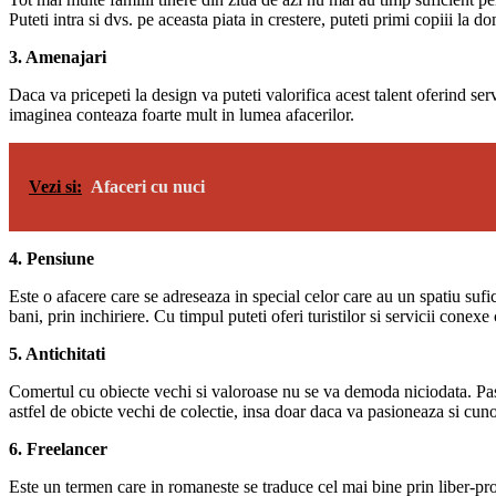
Puteti intra si dvs. pe aceasta piata in crestere, puteti primi copiii la do
3. Amenajari
Daca va pricepeti la design va puteti valorifica acest talent oferind ser
imaginea conteaza foarte mult in lumea afacerilor.
Vezi si:
Afaceri cu nuci
4. Pensiune
Este o afacere care se adreseaza in special celor care au un spatiu sufici
bani, prin inchiriere. Cu timpul puteti oferi turistilor si servicii conexe
5. Antichitati
Comertul cu obiecte vechi si valoroase nu se va demoda niciodata. Pasion
astfel de obicte vechi de colectie, insa doar daca va pasioneaza si cuno
6. Freelancer
Este un termen care in romaneste se traduce cel mai bine prin liber-prof