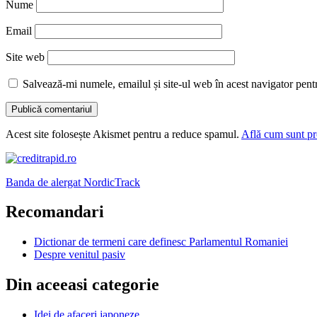
Nume
Email
Site web
Salvează-mi numele, emailul și site-ul web în acest navigator pent
Acest site folosește Akismet pentru a reduce spamul.
Află cum sunt pro
Banda de alergat NordicTrack
Recomandari
Dictionar de termeni care definesc Parlamentul Romaniei
Despre venitul pasiv
Din aceeasi categorie
Idei de afaceri japoneze