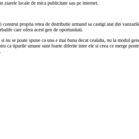
 ziarele locale de mica publicitate sau pe internet.
i construi propria retea de distributie urmand sa castigi atat din vanzaril
alife care ofera acest gen de oportunitati.
 si nu se poate spune ca una e mai buna decat cealalta, nu la modul gener
tru ca tipurile umane sunt foarte diferite intre ele si ceea ce merge pentr
.