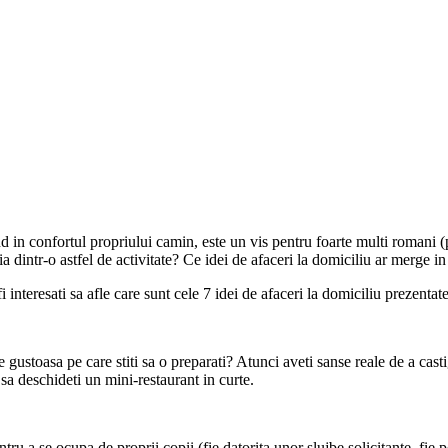
nd in confortul propriului camin, este un vis pentru foarte multi romani (pe
ilia dintr-o astfel de activitate? Ce idei de afaceri la domiciliu ar merge
i interesati sa afle care sunt cele 7 idei de afaceri la domiciliu prezentate 
gustoasa pe care stiti sa o preparati? Atunci aveti sanse reale de a casti
 sa deschideti un mini-restaurant in curte.
ru a se ocupa de proprii copii (fie datorita unor slujbe solicitante, fie p