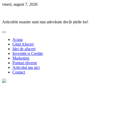
Skip
vineri, august 7, 2026
to
Ponturi Fierbinți
content
Articolele noastre sunt mai adevărate decât știrile lor!
Acasa
Ghid Afaceri
Idei de afaceri
Investitii si Credite
Marketing
Ponturi diverse
Articolul tau aici
Contact