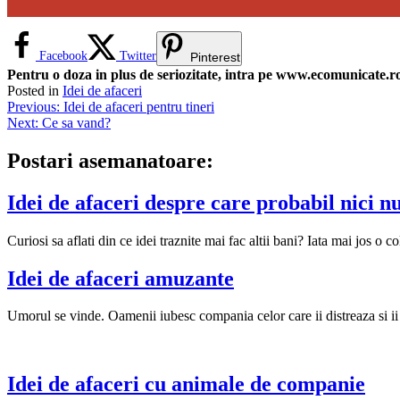
Facebook
Twitter
Pinterest
Pentru o doza in plus de seriozitate, intra pe www.ecomunicate.ro 
Posted in
Idei de afaceri
Navigare
Previous:
Idei de afaceri pentru tineri
Next:
Ce sa vand?
în
articole
Postari asemanatoare:
Idei de afaceri despre care probabil nici nu 
Curiosi sa aflati din ce idei traznite mai fac altii bani? Iata mai jos o co
Idei de afaceri amuzante
Umorul se vinde. Oamenii iubesc compania celor care ii distreaza si ii
Idei de afaceri cu animale de companie