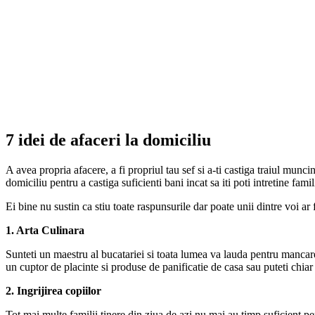
7 idei de afaceri la domiciliu
A avea propria afacere, a fi propriul tau sef si a-ti castiga traiul munci
domiciliu pentru a castiga suficienti bani incat sa iti poti intretine fam
Ei bine nu sustin ca stiu toate raspunsurile dar poate unii dintre voi ar f
1. Arta Culinara
Sunteti un maestru al bucatariei si toata lumea va lauda pentru mancare 
un cuptor de placinte si produse de panificatie de casa sau puteti chiar
2. Ingrijirea copiilor
Tot mai multe familii tinere din ziua de azi nu mai au timp suficient pent