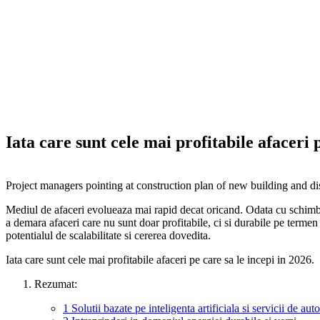
Iata care sunt cele mai profitabile afaceri 
Project managers pointing at construction plan of new building and di
Mediul de afaceri evolueaza mai rapid decat oricand. Odata cu schimba
a demara afaceri care nu sunt doar profitabile, ci si durabile pe termen l
potentialul de scalabilitate si cererea dovedita.
Iata care sunt cele mai profitabile afaceri pe care sa le incepi in 2026.
Rezumat:
1
Solutii bazate pe inteligenta artificiala si servicii de au