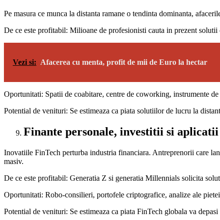
Pe masura ce munca la distanta ramane o tendinta dominanta, afacerile c
De ce este profitabil: Milioane de profesionisti cauta in prezent solutii d
Vezi si:
Afacerea cu menta, profit de mii de Euro la hectar
Oportunitati: Spatii de coabitare, centre de coworking, instrumente de c
Potential de venituri: Se estimeaza ca piata solutiilor de lucru la dist
Finante personale, investitii si aplicati
Inovatiile FinTech perturba industria financiara. Antreprenorii care la
masiv.
De ce este profitabil: Generatia Z si generatia Millennials solicita solu
Oportunitati: Robo-consilieri, portofele criptografice, analize ale pietei
Potential de venituri: Se estimeaza ca piata FinTech globala va depasi