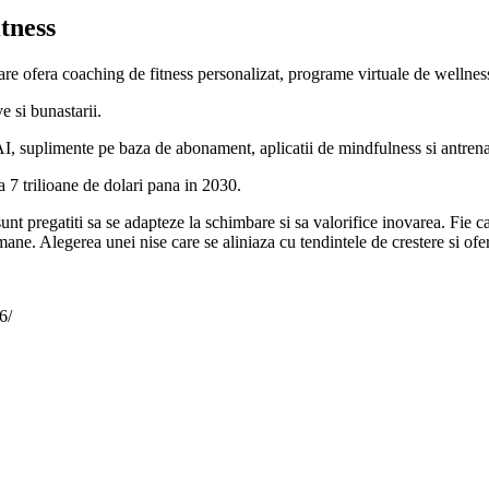
itness
are ofera coaching de fitness personalizat, programe virtuale de wellness
e si bunastarii.
e AI, suplimente pe baza de abonament, aplicatii de mindfulness si antr
a 7 trilioane de dolari pana in 2030.
nt pregatiti sa se adapteze la schimbare si sa valorifice inovarea. Fie ca
ane. Alegerea unei nise care se aliniaza cu tendintele de crestere si of
6/