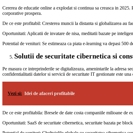
Cererea de educatie online a explodat si continua sa creasca in 2025. P
corporative prospera.
De ce este profitabil: Cresterea muncii la distanta si globalizarea au f
Oportunitati: Aplicatii de invatare de nisa, meditatii bazate pe inteligent
Potential de venituri: Se estimeaza ca piata e-learning va depasi 500 d
Solutii de securitate cibernetica si con
Pe masura ce intreprinderile se digitalizeaza, amenintarile la adresa sec
confidentialitatii datelor si servicii de securitate IT gestionate este una
Vezi si:
Idei de afaceri profitabile
De ce este profitabila: Bresele de date costa companiile milioane de euro
Oportunitati: SaaS de securitate cibernetica, securitate bazata pe block
Potential de venituri: Cheltuielile globale cu securitatea cibernetica 