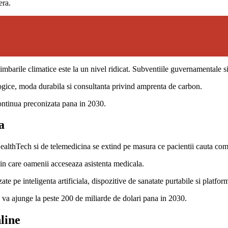
era.
mbarile climatice este la un nivel ridicat. Subventiile guvernamentale si 
logice, moda durabila si consultanta privind amprenta de carbon.
 continua preconizata pana in 2030.
a
 HealthTech si de telemedicina se extind pe masura ce pacientii cauta comod
in care oamenii acceseaza asistenta medicala.
ate pe inteligenta artificiala, dispozitive de sanatate purtabile si platfor
a va ajunge la peste 200 de miliarde de dolari pana in 2030.
line