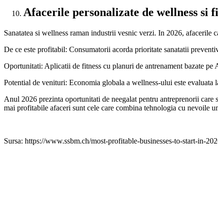
Afacerile personalizate de wellness si f
Sanatatea si wellness raman industrii vesnic verzi. In 2026, afacerile c
De ce este profitabil: Consumatorii acorda prioritate sanatatii preventiv
Oportunitati: Aplicatii de fitness cu planuri de antrenament bazate p
Potential de venituri: Economia globala a wellness-ului este evaluata l
Anul 2026 prezinta oportunitati de neegalat pentru antreprenorii care su
mai profitabile afaceri sunt cele care combina tehnologia cu nevoile um
Sursa: https://www.ssbm.ch/most-profitable-businesses-to-start-in-202