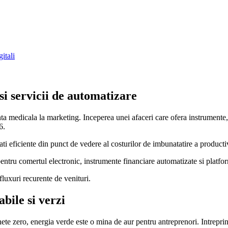
itali
 si servicii de automatizare
tenta medicala la marketing. Inceperea unei afaceri care ofera instrument
6.
ti eficiente din punct de vedere al costurilor de imbunatatire a producti
 pentru comertul electronic, instrumente financiare automatizate si plat
luxuri recurente de venituri.
bile si verzi
ete zero, energia verde este o mina de aur pentru antreprenori. Intreprin