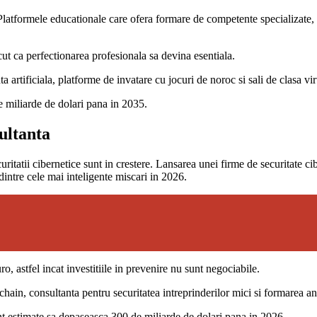
latformele educationale care ofera formare de competente specializate, c
acut ca perfectionarea profesionala sa devina esentiala.
a artificiala, platforme de invatare cu jocuri de noroc si sali de clasa vir
e miliarde de dolari pana in 2035.
sultanta
uritatii cibernetice sunt in crestere. Lansarea unei firme de securitate ci
 dintre cele mai inteligente miscari in 2026.
, astfel incat investitiile in prevenire nu sunt negociabile.
chain, consultanta pentru securitatea intreprinderilor mici si formarea ang
sunt estimate sa depaseasca 300 de miliarde de dolari pana in 2026.