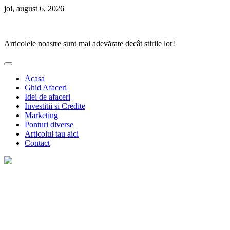
Skip
joi, august 6, 2026
to
Ponturi Fierbinți
content
Articolele noastre sunt mai adevărate decât știrile lor!
Acasa
Ghid Afaceri
Idei de afaceri
Investitii si Credite
Marketing
Ponturi diverse
Articolul tau aici
Contact