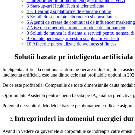
2
Intreprinderi in domeniul energiei durabile si verzi
3
Start-up-uri HealthTech si telemedicina
4
E-Learning si platforme de educatie online
5
Solutii de securitate cibernetica si consultanta
6
Agentii de creare de continut si de influencer marketing
7
Nise de comert electronic si modele de abonament
8
Solutii de munca la distanta si servicii pentru nomazi dig
9
Finante personale, investitii si aplicatii FinTech
10
Afacerile personalizate de wellness si fitness
Solutii bazate pe inteligenta artificiala
Inteligenta artificiala continua sa domine fiecare industrie, de la asis
inteligenta artificiala este una dintre cele mai profitabile optiuni in 202
De ce este profitabila: Companiile de toate dimensiunile cauta modalita
Oportunitati: Asistenta pentru clienti bazata pe IA, analiza predictiva
Potential de venituri: Modelele bazate pe abonamente ridicate asigura f
Intreprinderi in domeniul energiei dura
Avand in vedere ca guvernele si corporatiile se indreapta catre emisii n