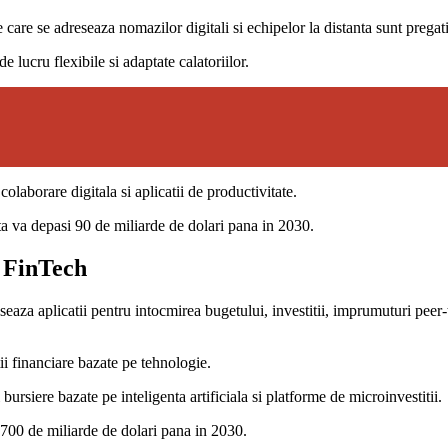
are se adreseaza nomazilor digitali si echipelor la distanta sunt pregati
e lucru flexibile si adaptate calatoriilor.
olaborare digitala si aplicatii de productivitate.
anta va depasi 90 de miliarde de dolari pana in 2030.
i FinTech
nseaza aplicatii pentru intocmirea bugetului, investitii, imprumuturi pee
tii financiare bazate pe tehnologie.
 bursiere bazate pe inteligenta artificiala si platforme de microinvestitii.
 700 de miliarde de dolari pana in 2030.