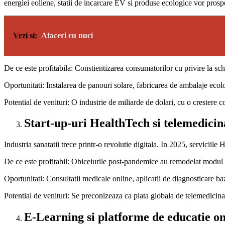
energiei eoliene, statii de incarcare EV si produse ecologice vor prosp
Vezi si:
Afaceri cu nuci
De ce este profitabila: Constientizarea consumatorilor cu privire la schi
Oportunitati: Instalarea de panouri solare, fabricarea de ambalaje eco
Potential de venituri: O industrie de miliarde de dolari, cu o crestere
Start-up-uri HealthTech si telemedicin
Industria sanatatii trece printr-o revolutie digitala. In 2025, serviciile
De ce este profitabil: Obiceiurile post-pandemice au remodelat modul 
Oportunitati: Consultatii medicale online, aplicatii de diagnosticare baz
Potential de venituri: Se preconizeaza ca piata globala de telemedicin
E-Learning si platforme de educatie on