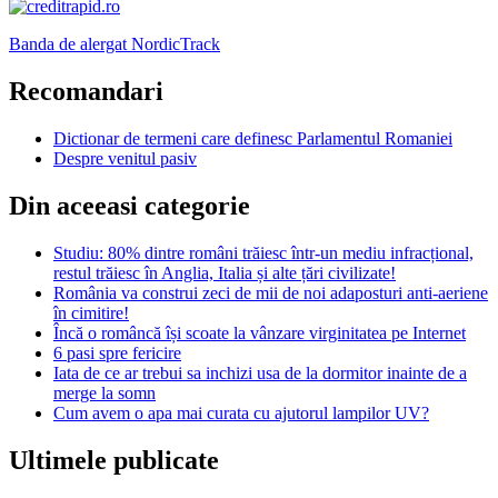
Banda de alergat NordicTrack
Recomandari
Dictionar de termeni care definesc Parlamentul Romaniei
Despre venitul pasiv
Din aceeasi categorie
Studiu: 80% dintre români trăiesc într-un mediu infracțional,
restul trăiesc în Anglia, Italia și alte țări civilizate!
România va construi zeci de mii de noi adaposturi anti-aeriene
în cimitire!
Încă o româncă își scoate la vânzare virginitatea pe Internet
6 pasi spre fericire
Iata de ce ar trebui sa inchizi usa de la dormitor inainte de a
merge la somn
Cum avem o apa mai curata cu ajutorul lampilor UV?
Ultimele publicate