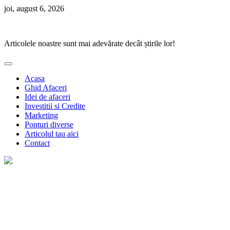
Skip
joi, august 6, 2026
to
Ponturi Fierbinți
content
Articolele noastre sunt mai adevărate decât știrile lor!
Acasa
Ghid Afaceri
Idei de afaceri
Investitii si Credite
Marketing
Ponturi diverse
Articolul tau aici
Contact