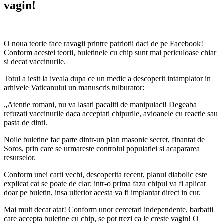
vagin!
O noua teorie face ravagii printre patriotii daci de pe Facebook!
Conform acestei teorii, buletinele cu chip sunt mai
periculoase chiar
si decat vaccinurile.
Totul a iesit la iveala dupa ce un medic a descoperit intamplator in
arhivele Vaticanului un manuscris tulburator:
„Atentie romani, nu va lasati pacaliti de manipulaci! Degeaba
refuzati vaccinurile daca acceptati chipurile, avioanele cu reactie sau
pasta de dinti.
Noile buletine fac parte dintr-un plan masonic secret, finantat de
Soros, prin care se urmareste controlul populatiei si acapararea
resurselor.
Conform unei carti vechi, descoperita recent, planul diabolic este
explicat cat se poate de clar: intr-o prima faza chipul va fi aplicat
doar pe buletin, insa ulterior acesta va fi implantat direct in cur.
Mai mult decat atat! Conform unor cercetari independente, barbatii
care accepta buletine cu chip, se pot trezi ca le creste vagin! O