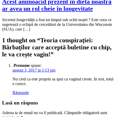
Acest aminoacid prezent în dieta noastră
ar avea un rol cheie în longevitate
Secretul longevității a fost tot timpul sub ochii noștri ? Este ceea ce
sugerează o echipă de cercetători de la Universitatea din Wisconsin
(SUA), care […]
1 thought on “
Teoria conspirației:
Bărbaților care acceptă buletine cu chip,
le va crește vagin!
”
Prenume
spune:
august 3, 2017 la 1:13 pm
Nu cred ca este propriu sa spui ca vaginul creste. In rest, totul
e corect.
Răspunde
Lasă un răspuns
Adresa ta de email nu va fi publicată.
Câmpurile obligatorii sunt