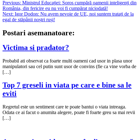
Navigare
Previous:
Ministrul Educației: Soros cumpără oamenii inteligenți din
România, din fericire eu nu voi fi cumpărat niciodată!
în
Next:
Igor Dodon: Nu avem nevoie de UE, noi suntem tratați de la
articole
egal de stăpânii noștri ruși!
Postari asemanatoare:
Victima si pradator?
Probabil ati observat ca foarte multi oameni cad usor in plasa unor
manipulatori sau cel putin sunt usor de convins (fie ca vine vorba de
[…]
Top 7 greseli in viata pe care e bine sa le
eviti
Regretul este un sentiment care te poate bantui o viata intreaga.
Odata ce ai facut o anumita alegere, poate fi foarte greu sa mai revii
[…]