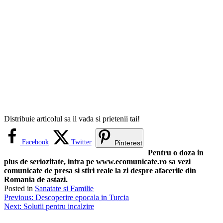
Distribuie articolul sa il vada si prietenii tai!
Facebook
Twitter
Pinterest
Pentru o doza in
plus de seriozitate, intra pe www.ecomunicate.ro sa vezi
comunicate de presa si stiri reale la zi despre afacerile din
Romania de astazi.
Posted in
Sanatate si Familie
Navigare
Previous:
Descoperire epocala in Turcia
Next:
Solutii pentru incalzire
în