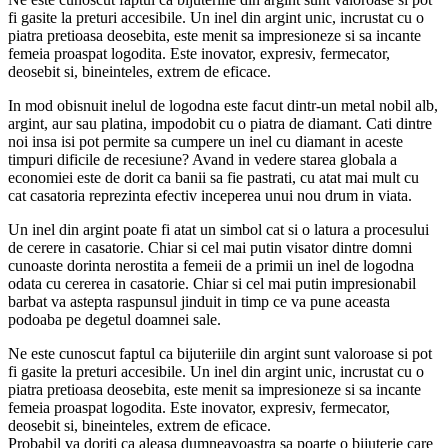
fi gasite la preturi accesibile. Un inel din argint unic, incrustat cu o
piatra pretioasa deosebita, este menit sa impresioneze si sa incante
femeia proaspat logodita. Este inovator, expresiv, fermecator,
deosebit si, bineinteles, extrem de eficace.
In mod obisnuit inelul de logodna este facut dintr-un metal nobil alb,
argint, aur sau platina, impodobit cu o piatra de diamant. Cati dintre
noi insa isi pot permite sa cumpere un inel cu diamant in aceste
timpuri dificile de recesiune? Avand in vedere starea globala a
economiei este de dorit ca banii sa fie pastrati, cu atat mai mult cu
cat casatoria reprezinta efectiv inceperea unui nou drum in viata.
Un inel din argint poate fi atat un simbol cat si o latura a procesului
de cerere in casatorie. Chiar si cel mai putin visator dintre domni
cunoaste dorinta nerostita a femeii de a primii un inel de logodna
odata cu cererea in casatorie. Chiar si cel mai putin impresionabil
barbat va astepta raspunsul jinduit in timp ce va pune aceasta
podoaba pe degetul doamnei sale.
Ne este cunoscut faptul ca bijuteriile din argint sunt valoroase si pot
fi gasite la preturi accesibile. Un inel din argint unic, incrustat cu o
piatra pretioasa deosebita, este menit sa impresioneze si sa incante
femeia proaspat logodita. Este inovator, expresiv, fermecator,
deosebit si, bineinteles, extrem de eficace.
Probabil va doriti ca aleasa dumneavoastra sa poarte o bijuterie care