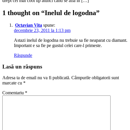
drept cel mai cool tip atunci cand se afla in […]
1 thought on “
Inelul de logodna
”
Octavian Vita
spune:
decembrie 23, 2011 la 1:13 pm
Astazi inelul de logodna nu trebuie sa fie neaparat cu diamant.
Important e sa fie pe gustul celei care-l primeste.
Răspunde
Lasă un răspuns
Adresa ta de email nu va fi publicată.
Câmpurile obligatorii sunt
marcate cu
*
Comentariu
*