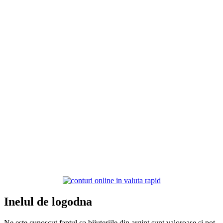
Inelul de logodna
Ne este cunoscut faptul ca bijuteriile din argint sunt valoroase si pot