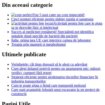
Din aceeasi categorie
Top 5 pasi catre un corp impecabil!
Cinci ponturi eficiente pentru slabire rapida si sanatoasa
Activitati pentru fete care le ajuta
sa se dezvolte fizic si intelectual
Succes al medicinei românești! Specialiștii pot identifica
spitalele după speciile de bacterii din pacienți
Italia, prima tara UE care interzice carnea de laborator
Terapia prin magneti si metabolismul
Ultimele publicate
Verighetele: cât timp durează să le alegi cu adevărat
Cum alegi dulapul potrivit pentru un apartament mic: măsori,
verifici, cumperi fără regret
Strategii eficiente pentru gestionarea riscurilor financiare în
industria transporturilor
Cum te poate ajuta o firmă care transportă molozul
Care sunt avantajele folosirii unui excavator la un proiect de
construcții
Pagini Utile