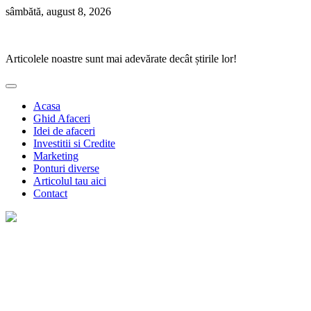
Skip
sâmbătă, august 8, 2026
to
Ponturi Fierbinți
content
Articolele noastre sunt mai adevărate decât știrile lor!
Acasa
Ghid Afaceri
Idei de afaceri
Investitii si Credite
Marketing
Ponturi diverse
Articolul tau aici
Contact