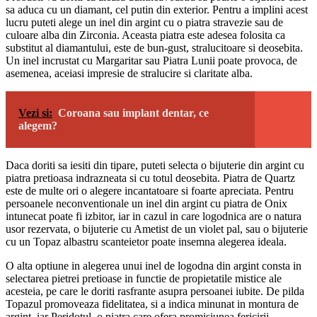
sa aduca cu un diamant, cel putin din exterior. Pentru a implini acest
lucru puteti alege un inel din argint cu o piatra stravezie sau de
culoare alba din Zirconia. Aceasta piatra este adesea folosita ca
substitut al diamantului, este de bun-gust, stralucitoare si deosebita.
Un inel incrustat cu Margaritar sau Piatra Lunii poate provoca, de
asemenea, aceiasi impresie de stralucire si claritate alba.
Vezi si:
Coroana sau implant dentar, ce
alegem?
Daca doriti sa iesiti din tipare, puteti selecta o bijuterie din argint cu
piatra pretioasa indrazneata si cu totul deosebita. Piatra de Quartz
este de multe ori o alegere incantatoare si foarte apreciata. Pentru
persoanele neconventionale un inel din argint cu piatra de Onix
intunecat poate fi izbitor, iar in cazul in care logodnica are o natura
usor rezervata, o bijuterie cu Ametist de un violet pal, sau o bijuterie
cu un Topaz albastru scanteietor poate insemna alegerea ideala.
O alta optiune in alegerea unui inel de logodna din argint consta in
selectarea pietrei pretioase in functie de propietatile mistice ale
acesteia, pe care le doriti rasfrante asupra persoanei iubite. De pilda
Topazul promoveaza fidelitatea, si a indica minunat in montura de
argint, iar Peridotul, o piatra care ofera promisiunea fericirii