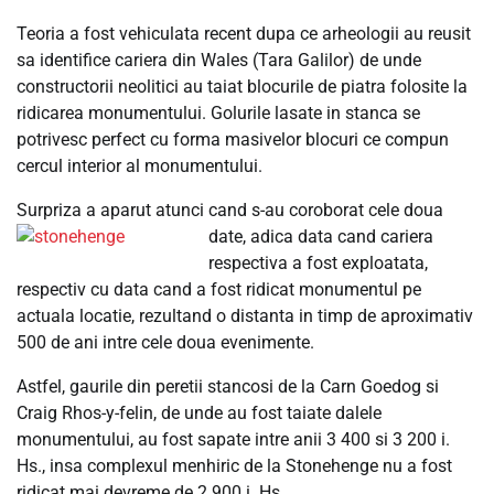
Teoria a fost vehiculata recent dupa ce arheologii au reusit
sa identifice cariera din Wales (Tara Galilor) de unde
constructorii neolitici au taiat blocurile de piatra folosite la
ridicarea monumentului. Golurile lasate in stanca se
potrivesc perfect cu forma masivelor blocuri ce compun
cercul interior al monumentului.
Surpriza a aparut atunci cand s-au coroborat cele doua
date, adica data cand cariera
respectiva a fost exploatata,
respectiv cu data cand a fost ridicat monumentul pe
actuala locatie, rezultand o distanta in timp de aproximativ
500 de ani intre cele doua evenimente.
Astfel, gaurile din peretii stancosi de la Carn Goedog si
Craig Rhos-y-felin, de unde au fost taiate dalele
monumentului, au fost sapate intre anii 3 400 si 3 200 i.
Hs., insa complexul menhiric de la Stonehenge nu a fost
ridicat mai devreme de 2 900 i. Hs.