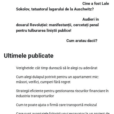
Cine a fost Lale
Sokolov, tatuatorul lagarului de la Auschwitz?
Audieri în
dosarul Revoluției: manifestanții, cercetați penal
pentru tulburarea liniștii publice!
Cum aratau dacii?
Ultimele publicate
Verighetele: cât timp durează să le alegi cu adevărat
Cum alegi dulapul potrivit pentru un apartament mic:
măsori, verifici, cumperi fără regret
Strategii eficiente pentru gestionarea riscurilor financiare în
industria transporturilor
Cum te poate ajuta o firmă care transportă molozul
Care sunt avantajele folosirii unui excavator la un proiect de