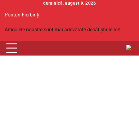
Skip
duminică, august 9, 2026
to
Ponturi Fierbinți
content
Articolele noastre sunt mai adevărate decât știrile lor!