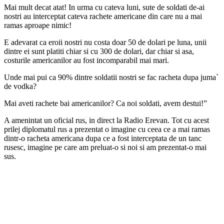
Mai mult decat atat! In urma cu cateva luni, sute de soldati de-ai
nostri au interceptat cateva rachete americane din care nu a mai
ramas aproape nimic!
E adevarat ca eroii nostri nu costa doar 50 de dolari pe luna, unii
dintre ei sunt platiti chiar si cu 300 de dolari, dar chiar si asa,
costurile americanilor au fost incomparabil mai mari.
Unde mai pui ca 90% dintre soldatii nostri se fac racheta dupa juma`
de vodka?
Mai aveti rachete bai americanilor? Ca noi soldati, avem destui!”
A amenintat un oficial rus, in direct la Radio Erevan. Tot cu acest
prilej diplomatul rus a prezentat o imagine cu ceea ce a mai ramas
dintr-o racheta americana dupa ce a fost interceptata de un tanc
rusesc, imagine pe care am preluat-o si noi si am prezentat-o mai
sus.