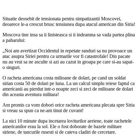
Situatie deosebit de tensionata pentru simpatizantii Moscovei,
deoarece le-a crescut brusc tensiunea dupa atacul american din Siria!
Moscova tine insa sa ii linisteasca si ii indeamna sa vada partea plina
a paharului:
„Noi am avertizat Occidentul in repetate randuri sa nu provoace un
atac asupra Siriei pentru ca urmarile vor fi catastrofale! Din pacate
nu au vrut sa ne asculte si azi au cazut in groapa pe care si-au sapat-
o singuri.
O racheta americana costa milioane de dolari, pe cand un soldat
sirian costa 50 de dolari pe luna. La un calcul simplu reiese faptul ca
americanii au pierdut intr-o noapte zeci si zeci de milioane de dolari
din aceasta aventura militara!
Am promis ca vom dobori orice racheta americana plecata spre Siria
si vreau sa spun ca ne-am tinut de cuvant!
La nici 10 minute dupa incetarea loviturilor aeriene, toate rachetele
americanilor erau la sol. Ele o fost doborate de bazele militare
siriene, de tancurile rusesti si de cateva cladiri de cercetare.