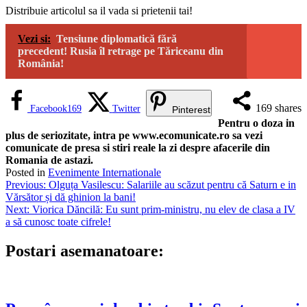
Distribuie articolul sa il vada si prietenii tai!
Vezi si:
Tensiune diplomatică fără
precedent! Rusia îl retrage pe Tăriceanu din
România!
169
shares
Facebook
169
Twitter
Pinterest
Pentru o doza in
plus de seriozitate, intra pe www.ecomunicate.ro sa vezi
comunicate de presa si stiri reale la zi despre afacerile din
Romania de astazi.
Posted in
Evenimente Internationale
Navigare
Previous:
Olguța Vasilescu: Salariile au scăzut pentru că Saturn e in
Vărsător și dă ghinion la bani!
în
Next:
Viorica Dăncilă: Eu sunt prim-ministru, nu elev de clasa a IV
articole
a să cunosc toate cifrele!
Postari asemanatoare: