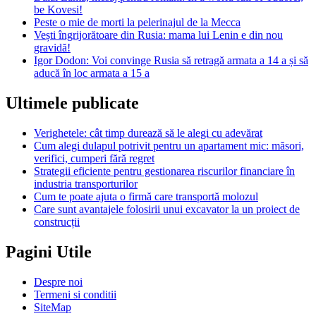
be Kovesi!
Peste o mie de morti la pelerinajul de la Mecca
Vești îngrijorătoare din Rusia: mama lui Lenin e din nou
gravidă!
Igor Dodon: Voi convinge Rusia să retragă armata a 14 a și să
aducă în loc armata a 15 a
Ultimele publicate
Verighetele: cât timp durează să le alegi cu adevărat
Cum alegi dulapul potrivit pentru un apartament mic: măsori,
verifici, cumperi fără regret
Strategii eficiente pentru gestionarea riscurilor financiare în
industria transporturilor
Cum te poate ajuta o firmă care transportă molozul
Care sunt avantajele folosirii unui excavator la un proiect de
construcții
Pagini Utile
Despre noi
Termeni si conditii
SiteMap