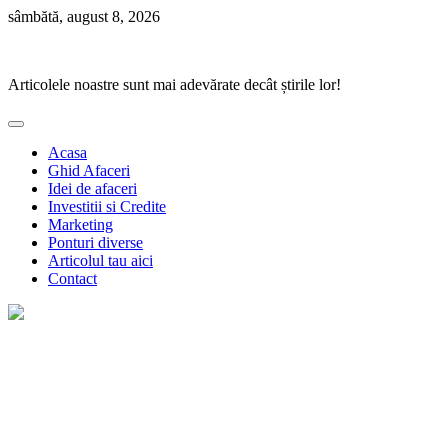
Skip
sâmbătă, august 8, 2026
to
Ponturi Fierbinți
content
Articolele noastre sunt mai adevărate decât știrile lor!
Acasa
Ghid Afaceri
Idei de afaceri
Investitii si Credite
Marketing
Ponturi diverse
Articolul tau aici
Contact