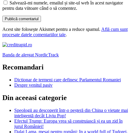
Salvează-mi numele, emailul și site-ul web în acest navigator
pentru data viitoare când o să comentez.
Acest site folosește Akismet pentru a reduce spamul.
Află cum sunt
procesate datele comentariilor tale
.
Banda de alergat NordicTrack
Recomandari
Dictionar de termeni care definesc Parlamentul Romaniei
Despre venitul pasiv
Din aceeasi categorie
Speologii au descoperit într-o peșteră din China o vietate mai
inteligentă decât Liviu Pop!
Efectul Trump: Europa vrea să construiască și ea un zid în
jurul României!
Dalai Lama, mesaj pentru români: In a world full of Tudorei,