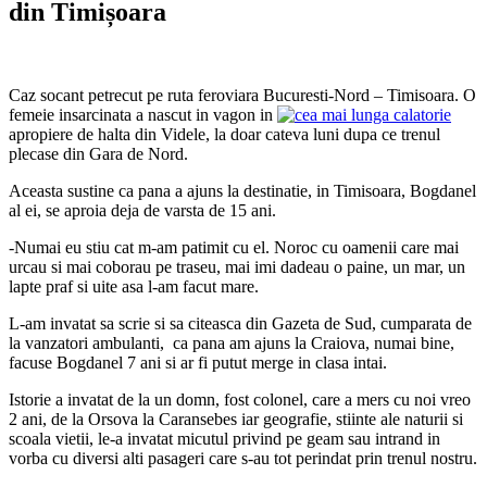
din Timișoara
Caz socant petrecut pe ruta feroviara Bucuresti-Nord – Timisoara. O
femeie insarcinata a nascut in vagon in
apropiere de halta din Videle, la doar cateva luni dupa ce trenul
plecase din Gara de Nord.
Aceasta sustine ca pana a ajuns la destinatie, in Timisoara, Bogdanel
al ei, se aproia deja de varsta de 15 ani.
-Numai eu stiu cat m-am patimit cu el. Noroc cu oamenii care mai
urcau si mai coborau pe traseu, mai imi dadeau o paine, un mar, un
lapte praf si uite asa l-am facut mare.
L-am invatat sa scrie si sa citeasca din Gazeta de Sud, cumparata de
la vanzatori ambulanti, ca pana am ajuns la Craiova, numai bine,
facuse Bogdanel 7 ani si ar fi putut merge in clasa intai.
Istorie a invatat de la un domn, fost colonel, care a mers cu noi vreo
2 ani, de la Orsova la Caransebes iar geografie, stiinte ale naturii si
scoala vietii, le-a invatat micutul privind pe geam sau intrand in
vorba cu diversi alti pasageri care s-au tot perindat prin trenul nostru.