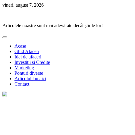
Skip
vineri, august 7, 2026
to
Ponturi Fierbinți
content
Articolele noastre sunt mai adevărate decât știrile lor!
Acasa
Ghid Afaceri
Idei de afaceri
Investitii si Credite
Marketing
Ponturi diverse
Articolul tau aici
Contact