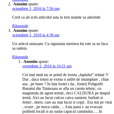
Anonim
spune:
octombrie 1, 2016 la 7:56 pm
Cred ca ati scris articolul asta in tren inainte sa adormiti
Răspunde
Anonim
spune:
octombrie 1, 2016 la 4:38 am
Un articol amuzant. Cu siguranta menirea lui este sa ne faca
sa radem.
Răspunde
Anonim
spune:
octombrie 2, 2016 la 10:21 am
Cei mai muti nu se prind de ironia „faptului” relatat ?!
Dar , daca totusi ar exista o astfel de intamplare , chiar
asa , pe bune ? In fata fostei ( da , fostei) Poligrafii
Banatul din Timisoara se afla un camin tehnic, cu
magistrala de agent termic, deci CALDURA pe timpul
iernii. Aici au facut culcus catva oameni, barbati si
femei , tineri, care au mai facut si copii . Era trai pe vtrai
, scuze , pe teava calda…. Asta pana i- au evacuat
politistii locali si au sudat capacul caminului…. In