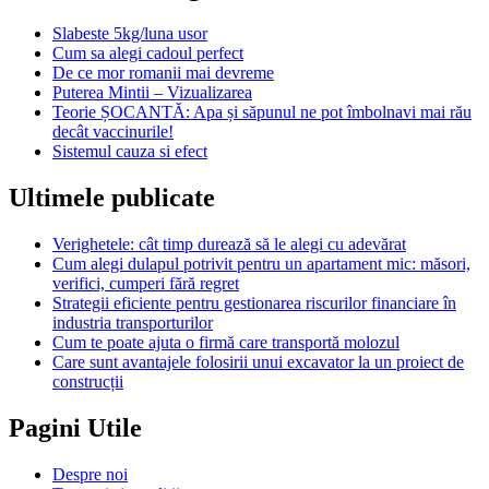
Slabeste 5kg/luna usor
Cum sa alegi cadoul perfect
De ce mor romanii mai devreme
Puterea Mintii – Vizualizarea
Teorie ȘOCANTĂ: Apa și săpunul ne pot îmbolnavi mai rău
decât vaccinurile!
Sistemul cauza si efect
Ultimele publicate
Verighetele: cât timp durează să le alegi cu adevărat
Cum alegi dulapul potrivit pentru un apartament mic: măsori,
verifici, cumperi fără regret
Strategii eficiente pentru gestionarea riscurilor financiare în
industria transporturilor
Cum te poate ajuta o firmă care transportă molozul
Care sunt avantajele folosirii unui excavator la un proiect de
construcții
Pagini Utile
Despre noi