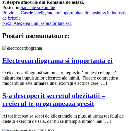
zi despre afacerile din Romania de astazi.
Posted in
Sanatate si Familie
Navigare
Previous:
Casele inteligente, noi oportunitati de business in industria
de bricolaj
în
Next:
Alegerea unui aspirator fara sac
articole
Postari asemanatoare:
Electrocardiograma si importanta ei
O electrocardiogramă sau un ekg, reprezintă un test ce implică
măsurarea impulsurilor electrice ale inimii. Fiecare contracție a
miocardului este urmarea unei excitații electrice care […]
S-a descoperit secretul obezitatii –
creierul te programeaza gresit
Ai tot incercat sa scapi de kilogramele in plus, ai urmat tot felul de
diete si exercitii de sala, dar nu se intampla nimic? Sau […]