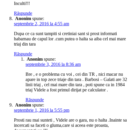
Inculti!!!
Răspunde
Anonim
spune:
septembrie 2, 2016 la 4:55 am
Dupa ce ca sunt tampiti si cretiniai sant si prost informati
habarnau de capul lor .cum putea o halta sa aiba cel mai mare
triaj din tara
Răspunde
Anonim
spune:
septembrie 3, 2016 la 8:36 am
Bre , e o problema cu voi , cei din TR , nici macar nu
apare in top zece triaje din tara . Barbosi – Galati are 32
linii triaj , cel mai mare din tara , poti spune ca in 1984
triaj Videle a fost primul dirijat pe calculator .
Răspunde
Anonim
spune:
septembrie 1, 2016 la 5:55 pm
Prosti rau mai sunteti , Videle are o gara, nu o halta .Inainte sa
incercati sa faceti o gluma,care si aceea este proasta,