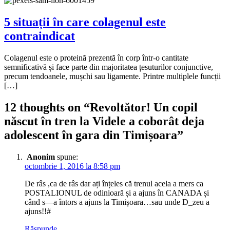
5 situații în care colagenul este
contraindicat
Colagenul este o proteină prezentă în corp într-o cantitate
semnificativă și face parte din majoritatea țesuturilor conjunctive,
precum tendoanele, mușchi sau ligamente. Printre multiplele funcții
[…]
12 thoughts on “
Revoltător! Un copil
născut în tren la Videle a coborât deja
adolescent în gara din Timișoara
”
Anonim
spune:
octombrie 1, 2016 la 8:58 pm
De râs ,ca de râs dar ați înțeles că trenul acela a mers ca
POSTALIONUL de odinioară și a ajuns în CANADA și
când s—a întors a ajuns la Timișoara…sau unde D_zeu a
ajuns!!#
Răspunde