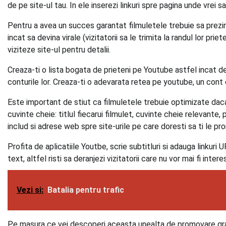
de pe site-ul tau. In ele inserezi linkuri spre pagina unde vrei sa 
Pentru a avea un succes garantat filmuletele trebuie sa prezin
incat sa devina virale (vizitatorii sa le trimita la randul lor priet
viziteze site-ul pentru detalii.
Creaza-ti o lista bogata de prieteni pe Youtube astfel incat de
conturile lor. Creaza-ti o adevarata retea pe youtube, un cont 
Este important de stiut ca filmuletele trebuie optimizate dac
cuvinte cheie: titlul fiecarui filmulet, cuvinte cheie relevante,
includ si adrese web spre site-urile pe care doresti sa ti le pr
Profita de aplicatiile Youtbe, scrie subtitluri si adauga linkuri UR
text, altfel risti sa deranjezi vizitatorii care nu vor mai fi inter
Vezi si:
Batalia pentru trafic
Pe masura ce vei descoperi aceasta unealta de promovare gratui