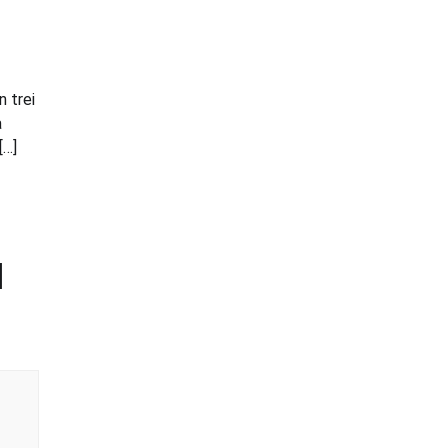
n trei
a
[…]
l