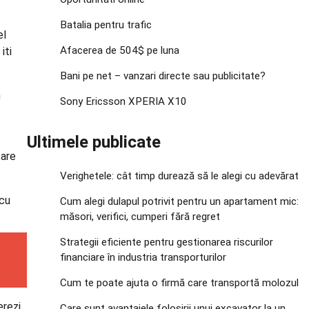
Batalia pentru trafic
el
Afacerea de 504$ pe luna
iti
Bani pe net – vanzari directe sau publicitate?
n
Sony Ericsson XPERIA X10
Ultimele publicate
care
Verighetele: cât timp durează să le alegi cu adevărat
 cu
Cum alegi dulapul potrivit pentru un apartament mic:
măsori, verifici, cumperi fără regret
Strategii eficiente pentru gestionarea riscurilor
financiare în industria transporturilor
Cum te poate ajuta o firmă care transportă molozul
erezi
Care sunt avantajele folosirii unui excavator la un