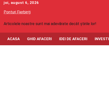
Skip
joi, august 6, 2026
to
Ponturi Fierbinți
content
Articolele noastre sunt mai adevărate decât știrile lor!
ACASA
GHID AFACERI
IDEI DE AFACERI
INVESTI