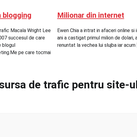
n blogging
Milionar din internet
rafic Macala Wright Lee
Ewen Chia a intrat in afaceri online si i
 2007 succesul de care
ani a castigat primul milion de dolari, 
 blogul
renuntat la vechea lui slujba iar acum 
ting.Me pe care tocmai
ursa de trafic pentru site-u