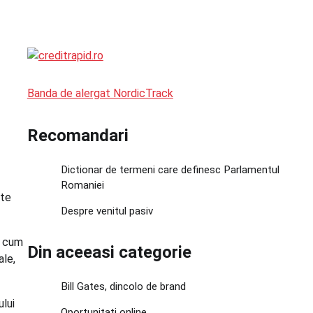
Banda de alergat NordicTrack
Recomandari
Dictionar de termeni care definesc Parlamentul
Romaniei
ste
Despre venitul pasiv
s cum
Din aceeasi categorie
ale,
Bill Gates, dincolo de brand
ului
Oportunitati online