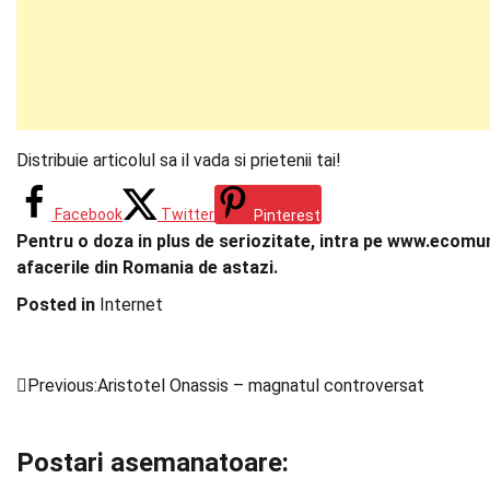
Distribuie articolul sa il vada si prietenii tai!
Facebook
Twitter
Pinterest
Pentru o doza in plus de seriozitate, intra pe www.ecomuni
afacerile din Romania de astazi.
Posted in
Internet
Previous:
Aristotel Onassis – magnatul controversat
Navigare
în
Postari asemanatoare:
articole