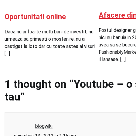
Afacere di
Oportunitati online
Fostul designer g
Daca nu ai foarte multi bani de investit, nu
nici nu banuia in
urmeaza sa primesti o mostenire, nu ai
avea sa se bucure
castigat la loto dar cu toate astea ai visuri
FashionablyMarke
[…]
il lansase. […]
1 thought on “
Youtube – o s
tau
”
blogwiki
noiembrie 13, 2011 la 1:15 pm