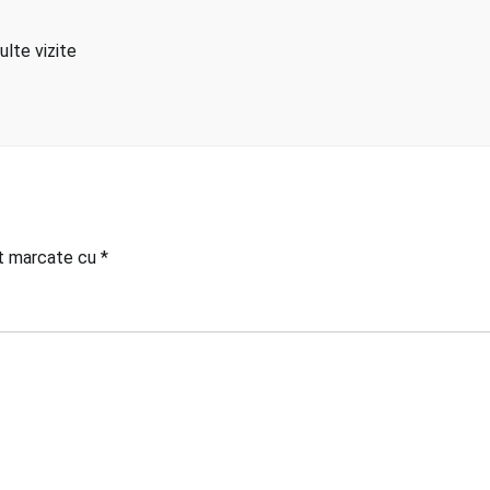
lte vizite
nt marcate cu
*