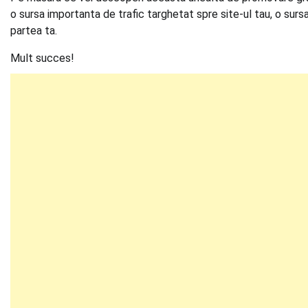
o sursa importanta de trafic targhetat spre site-ul tau, o sursa
partea ta.
Mult succes!