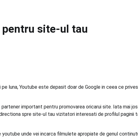
 pentru site-ul tau
ari pe luna, Youtube este depasit doar de Google in ceea ce prive
partener important pentru promovarea oricarui site. Iata mai jo
rectiona spre site-ul tau vizitatori interesati de profilul paginii t
 pe youtube unde vei incarca filmulete apropiate de genul continut