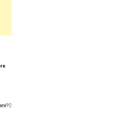
pre
anii?