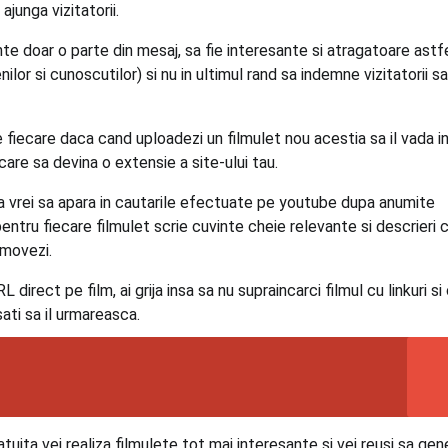
ajunga vizitatorii.
te doar o parte din mesaj, sa fie interesante si atragatoare astf
enilor si cunoscutilor) si nu in ultimul rand sa indemne vizitatorii sa 
 fiecare daca cand uploadezi un filmulet nou acestia sa il vada i
care sa devina o extensie a site-ului tau.
a vrei sa apara in cautarile efectuate pe youtube dupa anumite
 pentru fiecare filmulet scrie cuvinte cheie relevante si descrieri 
omovezi.
L direct pe film, ai grija insa sa nu supraincarci filmul cu linkuri si
esati sa il urmareasca.
ta vei realiza filmulete tot mai interesante si vei reusi sa gen