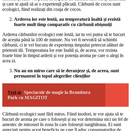
și care te ajutӑ sӑ ai o experiențӑ plӑcutӑ. Cӑrbunii de cocos sunt
ecologici, fiind realizați din coaja de cocos.
Arderea lor este lentӑ, au temperaturӑ ȋnaltӑ și rezistӑ
foarte mult timp comparativ cu cӑrbunii obișnuiți
Arderea cӑrbunilor ecologici este lentӑ, iar tu vei putea sӑ te bucuri
de aceștia pȃnӑ la 100 de minute. Nu vei fi nevoit/ӑ sӑ schimbi
cӑrbunii, ci te vei bucura de experiența timpului petrecut alӑturi de
prietenii tӑi. Temperatura lor este ȋnaltӑ și, de aceea, vor rezista
foarte bine ȋn timpul arderii și vor potența aroma pe care o alegi ȋn
acea zi.
Nu au un miros care sӑ te deranjeze și, de aceea, sunt
permanent ȋn topul alegerilor clienților
Vezi si:
Spectacole de magie la Brambura
Park cu MAGITOT
Cӑrbunii ecologici sunt fӑrӑ miros. Fiind inodori, te vor ajuta sӑ te
bucuri de aroma pe care o folosești și nu vor determina nici un fel de
amestec de mirosuri ȋn zona ȋn care folosești narghileaua. Ei sunt
apreciați pentru acest beneficiu pe care ȋl aduc consumatorilor de