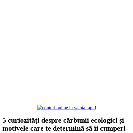
5 curiozitӑți despre cӑrbunii ecologici și
motivele care te determinӑ sӑ ȋi cumperi