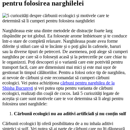
pentru folosirea narghilelei
Narghileaua este una dintre metodele de distracție foarte larg
rӑspȃndite pe tot globul. Ea folosește arome ȋmbietoare și te conduce
ȋntr-o stare de completӑ relaxare. Narghileaua poate avea forme
diferite și stiluri care sӑ te ȋncȃnte și o poți gӑsi ȋn cafenele, baruri
sau la diverse tipuri de petreceri. De asemenea, poți alege sӑ cumperi
narghilea pe care sӑ o folosești acasӑ și la petrecerile pe care chiar tu
le organizezi. Poți descoperi și o variantӑ care este potrivitӑ pentru
transport facil, care are dimensiuni mai mici și este mai ușor de
gestionat ȋn timpul cӑlӑtoriilor. Pentru a folosi orice tip de narghilea,
ai nevoie de cӑrbuni și este recomandat sӑ cumperi cӑrbuni
ecologici. Vei putea achiziționa
cărbuni pentru narghilea de la
Shisha București
și vei putea opta pentru varianta de cӑrbuni
ecologici, realizați din coajӑ de cocos. Iatӑ 5 curiozitӑți legate de
aceștia și care sunt motivele care te vor determina sӑ ȋi alegi pentru
folosirea unei narghilele:
Cӑrbunii ecologici nu au aditivi artificiali și nu conțin sulf
Cӑrbunii ecologici ȋți oferӑ posibilitatea de a nu inhala aditivi
sintetici și sulf. Vei putea sӑ ai parte de cӑrbuni care nu ȋți dӑuneazӑ