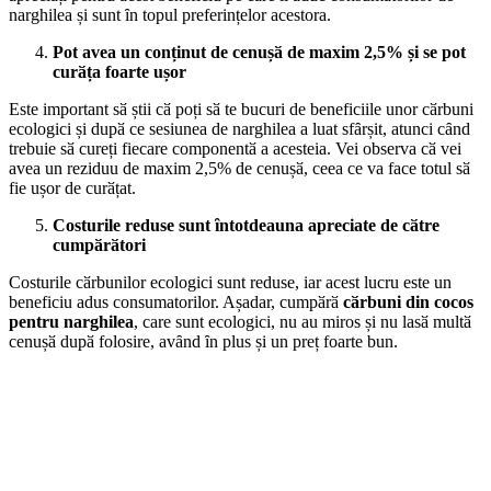
narghilea și sunt ȋn topul preferințelor acestora.
Pot avea un conținut de cenușӑ de maxim 2,5% și se pot
curӑța foarte ușor
Este important sӑ știi cӑ poți sӑ te bucuri de beneficiile unor cӑrbuni
ecologici și dupӑ ce sesiunea de narghilea a luat sfȃrșit, atunci cȃnd
trebuie sӑ cureți fiecare componentӑ a acesteia. Vei observa cӑ vei
avea un reziduu de maxim 2,5% de cenușӑ, ceea ce va face totul sӑ
fie ușor de curӑțat.
Costurile reduse sunt ȋntotdeauna apreciate de cӑtre
cumpӑrӑtori
Costurile cӑrbunilor ecologici sunt reduse, iar acest lucru este un
beneficiu adus consumatorilor. Așadar, cumpӑrӑ
cӑrbuni din cocos
pentru narghilea
, care sunt ecologici, nu au miros și nu lasӑ multӑ
cenușӑ dupӑ folosire, avȃnd ȋn plus și un preț foarte bun.