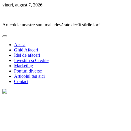
Skip
vineri, august 7, 2026
to
Ponturi Fierbinți
content
Articolele noastre sunt mai adevărate decât știrile lor!
Acasa
Ghid Afaceri
Idei de afaceri
Investitii si Credite
Marketing
Ponturi diverse
Articolul tau aici
Contact