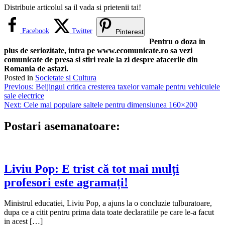
Distribuie articolul sa il vada si prietenii tai!
Facebook
Twitter
Pinterest
Pentru o doza in
plus de seriozitate, intra pe www.ecomunicate.ro sa vezi
comunicate de presa si stiri reale la zi despre afacerile din
Romania de astazi.
Posted in
Societate si Cultura
Navigare
Previous:
Beijingul critica cresterea taxelor vamale pentru vehiculele
sale electrice
în
Next:
Cele mai populare saltele pentru dimensiunea 160×200
articole
Postari asemanatoare:
Liviu Pop: E trist că tot mai mulți
profesori este agramați!
Ministrul educatiei, Liviu Pop, a ajuns la o concluzie tulburatoare,
dupa ce a citit pentru prima data toate declaratiile pe care le-a facut
in acest […]