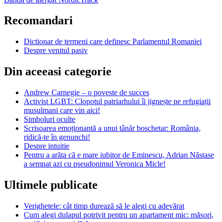
Recomandari
Dictionar de termeni care definesc Parlamentul Romaniei
Despre venitul pasiv
Din aceeasi categorie
Andrew Carnegie – o poveste de succes
Activist LGBT: Clopotul patriarhului îi jignește pe refugiații
musulmani care vin aici!
Simboluri oculte
Scrisoarea emoționantă a unui tânăr boschetar: România,
ridică-te în genunchi!
Despre intuitie
Pentru a arăta că e mare iubitor de Eminescu, Adrian Năstase
a semnat azi cu pseudonimul Veronica Micle!
Ultimele publicate
Verighetele: cât timp durează să le alegi cu adevărat
Cum alegi dulapul potrivit pentru un apartament mic: măsori,