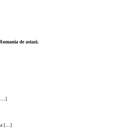
n Romania de astazi.
 […]
 la […]