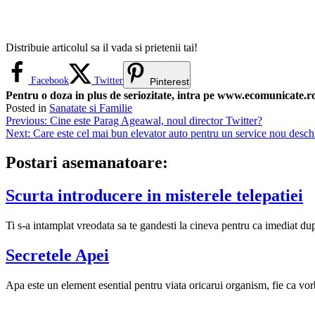
Distribuie articolul sa il vada si prietenii tai!
Facebook
Twitter
Pinterest
Pentru o doza in plus de seriozitate, intra pe www.ecomunicate.ro 
Posted in
Sanatate si Familie
Navigare
Previous:
Cine este Parag Ageawal, noul director Twitter?
Next:
Care este cel mai bun elevator auto pentru un service nou desch
în
articole
Postari asemanatoare:
Scurta introducere in misterele telepatiei
Ti s-a intamplat vreodata sa te gandesti la cineva pentru ca imediat du
Secretele Apei
Apa este un element esential pentru viata oricarui organism, fie ca v