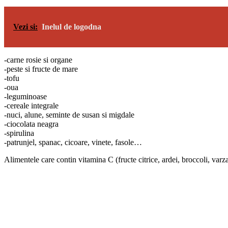
Vezi si:
Inelul de logodna
-carne rosie si organe
-peste si fructe de mare
-tofu
-oua
-leguminoase
-cereale integrale
-nuci, alune, seminte de susan si migdale
-ciocolata neagra
-spirulina
-patrunjel, spanac, cicoare, vinete, fasole…
Alimentele care contin vitamina C (fructe citrice, ardei, broccoli, varz