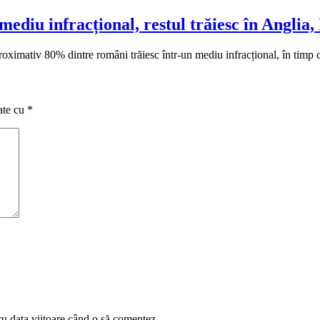
iu infracțional, restul trăiesc în Anglia, Ita
Aproximativ 80% dintre români trăiesc într-un mediu infracțional, în timp
ate cu
*
ru data viitoare când o să comentez.