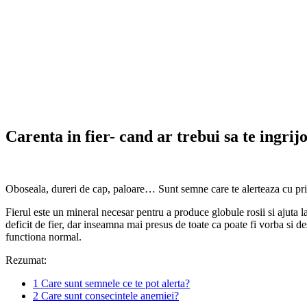
Carenta in fier- cand ar trebui sa te ingrij
Oboseala, dureri de cap, paloare… Sunt semne care te alerteaza cu privi
Fierul este un mineral necesar pentru a produce globule rosii si ajuta 
deficit de fier, dar inseamna mai presus de toate ca poate fi vorba si 
functiona normal.
Rezumat:
1
Care sunt semnele ce te pot alerta?
2
Care sunt consecintele anemiei?