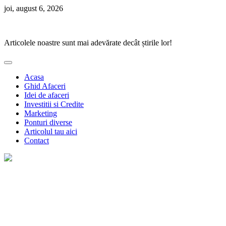
Skip
joi, august 6, 2026
to
Ponturi Fierbinți
content
Articolele noastre sunt mai adevărate decât știrile lor!
Acasa
Ghid Afaceri
Idei de afaceri
Investitii si Credite
Marketing
Ponturi diverse
Articolul tau aici
Contact