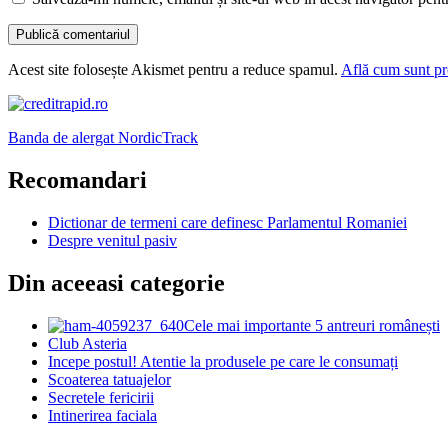
Acest site folosește Akismet pentru a reduce spamul.
Află cum sunt pro
Banda de alergat NordicTrack
Recomandari
Dictionar de termeni care definesc Parlamentul Romaniei
Despre venitul pasiv
Din aceeasi categorie
Cele mai importante 5 antreuri românești
Club Asteria
Incepe postul! Atentie la produsele pe care le consumați
Scoaterea tatuajelor
Secretele fericirii
Intinerirea faciala