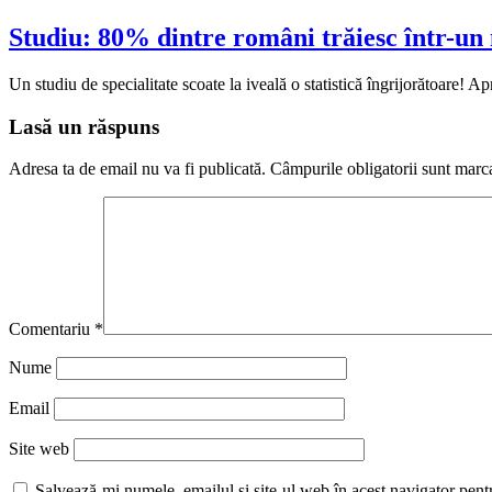
Studiu: 80% dintre români trăiesc într-un med
Un studiu de specialitate scoate la iveală o statistică îngrijorătoare! 
Lasă un răspuns
Adresa ta de email nu va fi publicată.
Câmpurile obligatorii sunt marc
Comentariu
*
Nume
Email
Site web
Salvează-mi numele, emailul și site-ul web în acest navigator pent