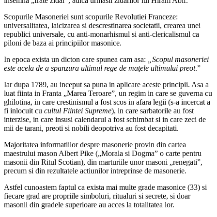
insemna „frate zidar”, adica urmasii zidarilor lui Hiram Abif.
Scopurile Masoneriei sunt scopurile Revolutiei Franceze:
universalitatea, laicizarea si descrestinarea societatii, crearea unei
republici universale, cu anti-monarhismul si anti-clericalismul ca
piloni de baza ai principiilor masonice.
In epoca exista un dicton care spunea cam asa:
„Scopul masoneriei
este acela de a spanzura ultimul rege de maţele ultimului preot
.”
Iar dupa 1789, au inceput sa puna in aplicare aceste principii. Asa a
luat fiinta in Franta „Marea Teroare”, un regim in care se guverna cu
ghilotina, in care crestinismul a fost scos in afara legii (s-a incercat a
fi inlocuit cu
cultul Fiintei Supreme
), in care sarbatorile au fost
interzise, in care insusi calendarul a fost schimbat si in care zeci de
mii de tarani, preoti si nobili deopotriva au fost decapitati.
Majoritatea informatiilor despre masonerie provin din cartea
maestrului
mason Albert Pike („Morala si Dogma” o carte pentru
masonii din Ritul Scotian), din marturiile unor masoni „renegati”,
precum si din rezultatele actiunilor intreprinse de masonerie.
Astfel cunoastem faptul ca exista mai multe grade masonice (33) si
fiecare grad are propriile simboluri, ritualuri si secrete, si doar
masonii din gradele superioare au acces la totalitatea lor.