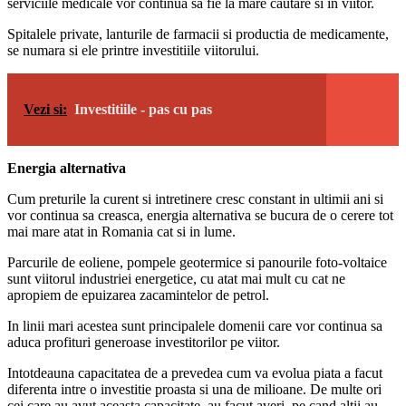
serviciile medicale vor continua sa fie la mare cautare si in viitor.
Spitalele private, lanturile de farmacii si productia de medicamente,
se numara si ele printre investitiile viitorului.
Vezi si:
Investitiile - pas cu pas
Energia alternativa
Cum preturile la curent si intretinere cresc constant in ultimii ani si
vor continua sa creasca, energia alternativa se bucura de o cerere tot
mai mare atat in Romania cat si in lume.
Parcurile de eoliene, pompele geotermice si panourile foto-voltaice
sunt viitorul industriei energetice, cu atat mai mult cu cat ne
apropiem de epuizarea zacamintelor de petrol.
In linii mari acestea sunt principalele domenii care vor continua sa
aduca profituri generoase investitorilor pe viitor.
Intotdeauna capacitatea de a prevedea cum va evolua piata a facut
diferenta intre o investitie proasta si una de milioane. De multe ori
cei care au avut aceasta capacitate, au facut averi, pe cand altii au