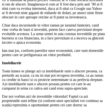
si om de afaceri. Imagineaza-ti cum ar fi fost daca prin anii `90 ai fi
stiut cum va evolua internetul, daca ai fi stiut ca Google sau Yahoo
ar fi devenit niste giganti de miliarde de dolari, pe atunci niste firme
obscure in care aproape oricine ar fi putut sa investeasca.
Chiar daca incursiunile in viitor raman pe taramul fanteziei, cand
vine vorba de bani si investitii, putem face cateva previziuni despre
evolutiile acestora. La urma urmei in asta constau investitiile pe piata
bursiera si cea financiara, in a face previziuni si a incerca sa ghicesti
incotro o apuca economia.
Iata mai jos, conform parerilor unor economisti, care sunt domeniile
pentru care se prefigureaza un viitor profitabil.
Imobiliarele
Toata lumea se plange azi ca imobiliarele sunt o afacere proasta, ca
preturile au scazut, ca nu isi mai pot recupera investitia, ca au ramas
cu credite in banci si cu proiecte neterminate si au perfecta dreptate.
Azi imobiliarele sunt o afacere proasta pentru cei care le-au
cumparat in urma cu cativa ani cand erau supra-apreciate.
Dar noi vorbim aici de investitiile viitorului! Faptul ca azi
proprietatile sunt ieftine (si conform unor specialisti vor continua sa
scada) reprezinta o oportunitate pentru cei care doresc sa