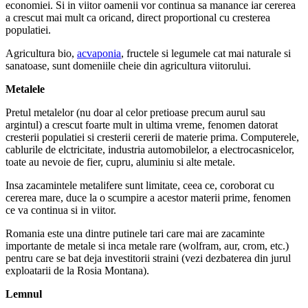
economiei. Si in viitor oamenii vor continua sa manance iar cererea
a crescut mai mult ca oricand, direct proportional cu cresterea
populatiei.
Agricultura bio,
acvaponia
, fructele si legumele cat mai naturale si
sanatoase, sunt domeniile cheie din agricultura viitorului.
Metalele
Pretul metalelor (nu doar al celor pretioase precum aurul sau
argintul) a crescut foarte mult in ultima vreme, fenomen datorat
cresterii populatiei si cresterii cererii de materie prima. Computerele,
cablurile de elctricitate, industria automobilelor, a electrocasnicelor,
toate au nevoie de fier, cupru, aluminiu si alte metale.
Insa zacamintele metalifere sunt limitate, ceea ce, coroborat cu
cererea mare, duce la o scumpire a acestor materii prime, fenomen
ce va continua si in viitor.
Romania este una dintre putinele tari care mai are zacaminte
importante de metale si inca metale rare (wolfram, aur, crom, etc.)
pentru care se bat deja investitorii straini (vezi dezbaterea din jurul
exploatarii de la Rosia Montana).
Lemnul