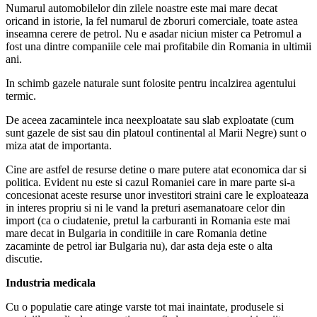
Numarul automobilelor din zilele noastre este mai mare decat
oricand in istorie, la fel numarul de zboruri comerciale, toate astea
inseamna cerere de petrol. Nu e asadar niciun mister ca Petromul a
fost una dintre companiile cele mai profitabile din Romania in ultimii
ani.
In schimb gazele naturale sunt folosite pentru incalzirea agentului
termic.
De aceea zacamintele inca neexploatate sau slab exploatate (cum
sunt gazele de sist sau din platoul continental al Marii Negre) sunt o
miza atat de importanta.
Cine are astfel de resurse detine o mare putere atat economica dar si
politica. Evident nu este si cazul Romaniei care in mare parte si-a
concesionat aceste resurse unor investitori straini care le exploateaza
in interes propriu si ni le vand la preturi asemanatoare celor din
import (ca o ciudatenie, pretul la carburanti in Romania este mai
mare decat in Bulgaria in conditiile in care Romania detine
zacaminte de petrol iar Bulgaria nu), dar asta deja este o alta
discutie.
Industria medicala
Cu o populatie care atinge varste tot mai inaintate, produsele si