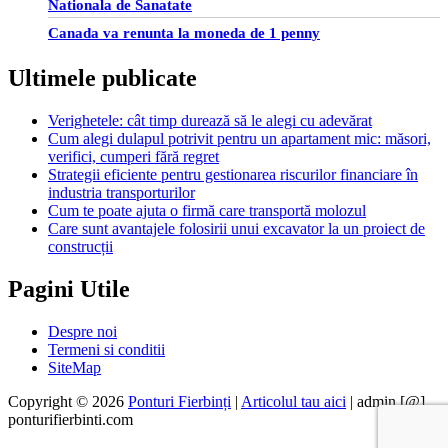
Nationala de Sanatate
Canada va renunta la moneda de 1 penny
Ultimele publicate
Verighetele: cât timp durează să le alegi cu adevărat
Cum alegi dulapul potrivit pentru un apartament mic: măsori,
verifici, cumperi fără regret
Strategii eficiente pentru gestionarea riscurilor financiare în
industria transporturilor
Cum te poate ajuta o firmă care transportă molozul
Care sunt avantajele folosirii unui excavator la un proiect de
construcții
Pagini Utile
Despre noi
Termeni si conditii
SiteMap
Copyright © 2026
Ponturi Fierbinți
|
Articolul tau aici
| admin [@]
ponturifierbinti.com