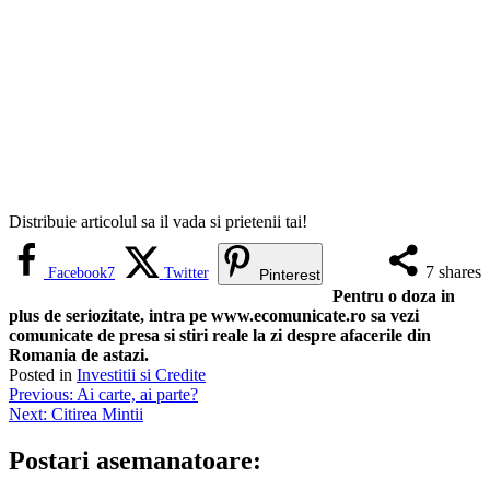
Distribuie articolul sa il vada si prietenii tai!
7
shares
Facebook
7
Twitter
Pinterest
Pentru o doza in
plus de seriozitate, intra pe www.ecomunicate.ro sa vezi
comunicate de presa si stiri reale la zi despre afacerile din
Romania de astazi.
Posted in
Investitii si Credite
Navigare
Previous:
Ai carte, ai parte?
Next:
Citirea Mintii
în
articole
Postari asemanatoare: