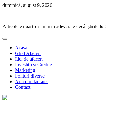
Skip
duminică, august 9, 2026
to
Ponturi Fierbinți
content
Articolele noastre sunt mai adevărate decât știrile lor!
Acasa
Ghid Afaceri
Idei de afaceri
Investitii si Credite
Marketing
Ponturi diverse
Articolul tau aici
Contact