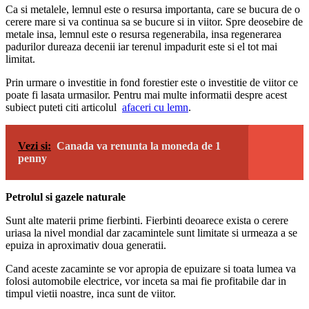
Ca si metalele, lemnul este o resursa importanta, care se bucura de o
cerere mare si va continua sa se bucure si in viitor. Spre deosebire de
metale insa, lemnul este o resursa regenerabila, insa regenerarea
padurilor dureaza decenii iar terenul impadurit este si el tot mai
limitat.
Prin urmare o investitie in fond forestier este o investitie de viitor ce
poate fi lasata urmasilor. Pentru mai multe informatii despre acest
subiect puteti citi articolul
afaceri cu lemn
.
Vezi si:
Canada va renunta la moneda de 1
penny
Petrolul si gazele naturale
Sunt alte materii prime fierbinti. Fierbinti deoarece exista o cerere
uriasa la nivel mondial dar zacamintele sunt limitate si urmeaza a se
epuiza in aproximativ doua generatii.
Cand aceste zacaminte se vor apropia de epuizare si toata lumea va
folosi automobile electrice, vor inceta sa mai fie profitabile dar in
timpul vietii noastre, inca sunt de viitor.