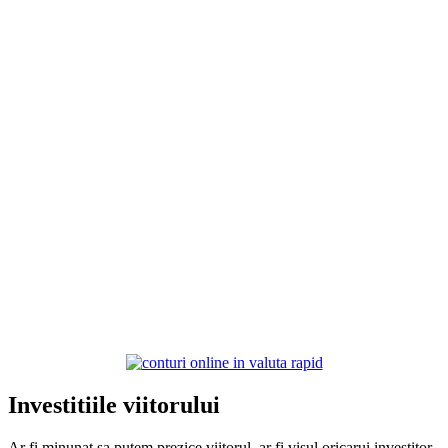
Investitiile viitorului
Ar fi minunat sa putem prezice viitorul, ar fi visul oricarui investitor