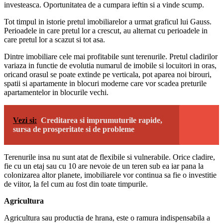
investeasca. Oportunitatea de a cumpara ieftin si a vinde scump.
Tot timpul in istorie pretul imobiliarelor a urmat graficul lui Gauss.
Perioadele in care pretul lor a crescut, au alternat cu perioadele in
care pretul lor a scazut si tot asa.
Dintre imobiliare cele mai profitabile sunt terenurile. Pretul cladirilor
variaza in functie de evolutia numarul de imobile si locuitori in oras,
oricand orasul se poate extinde pe verticala, pot aparea noi birouri,
spatii si apartamente in blocuri moderne care vor scadea preturile
apartamentelor in blocurile vechi.
Vezi si:
Creditarea si imprumuturile rapide,
sursa de prosperitate si de probleme
Terenurile insa nu sunt atat de flexibile si vulnerabile. Orice cladire,
fie cu un etaj sau cu 10 are nevoie de un teren sub ea iar pana la
colonizarea altor planete, imobiliarele vor continua sa fie o investitie
de viitor, la fel cum au fost din toate timpurile.
Agricultura
Agricultura sau productia de hrana, este o ramura indispensabila a