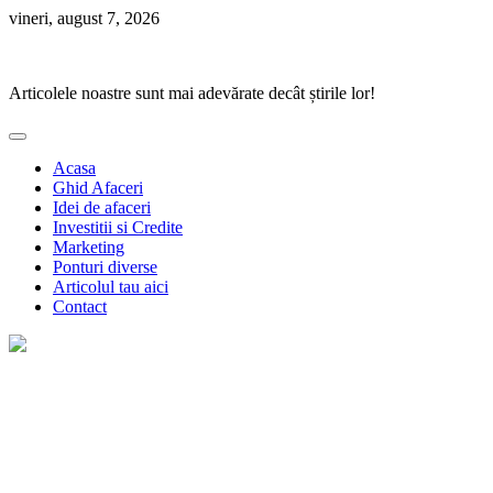
Skip
vineri, august 7, 2026
to
Ponturi Fierbinți
content
Articolele noastre sunt mai adevărate decât știrile lor!
Acasa
Ghid Afaceri
Idei de afaceri
Investitii si Credite
Marketing
Ponturi diverse
Articolul tau aici
Contact