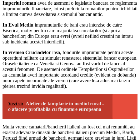
Imperiul roman
avea de asemeni o legislatie bancara ce reglementa
imprumuturile financiare, totusi preferinta romanilor pentru lichiditati
a limitat cumva dezvoltarea sistemului bancar antic.
In Evul Mediu
imprumuturile de bani erau interzise de catre
Biserica, motiv pentru care majoritatea camatarilor (si apoi a
bancherilor) din Europa erau evrei (evreii nefiind crestini nu intrau
sub incidenta acestei interdictii).
In vremea Cruciadelor
insa, fondurile imprumutate pentru aceste
operatiuni militare au stimulat renasterea sistemului bancar european.
Orasele italiene ca Venetia si Genova au fost varful de lance al
acestui fenomen. De asemeni ordinele Templierilor si Ospitalierilor
au acumulat averi importante acordand credite (evident cu dobanda)
unor capete incoronate ale vremii (care avere le-a adus mai tarziu
pieirea trezind invidia regalitatii).
Vezi si:
Atelier de tamplarie in mediul rural -
o afacere profitabila cu finantare europeana
Multa vreme camatarii/bancherii italieni au fost cei mai renumiti, au
existat adevarate dinastii de bancheri italieni precum Medici, Bardi,
Peruzzi fiind urmati de bancherii germani care gravitau in jurul Ligii