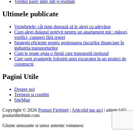
Venitul pasiv între mit și realitate
Ultimele publicate
Verighetele: cât timp durează să le alegi cu adevărat
Cum alegi dulapul potrivit pentru un apartament mic: măsori,
verifici, cumperi fără regret
Strategii eficiente pentru gestionarea riscurilor financiare în
industria transporturilor
Cum te poate ajuta o firmă care transportă molozul
Care sunt avantajele folosirii unui excavator la un proiect de
construcții
Pagini Utile
Despre noi
Termeni si conditii
SiteMap
Copyright © 2026
Ponturi Fierbinți
|
Articolul tau aici
| admin [@]
ponturifierbinti.com
Glume amuzante si umor autentic romanesc