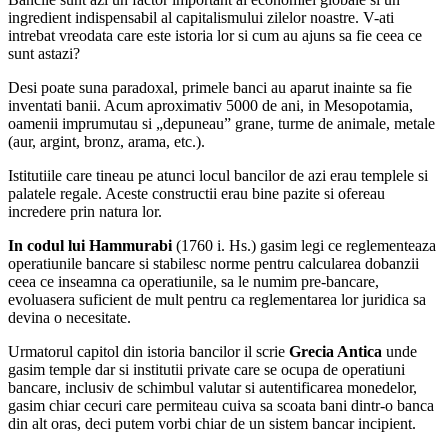
ingredient indispensabil al capitalismului zilelor noastre. V-ati
intrebat vreodata care este istoria lor si cum au ajuns sa fie ceea ce
sunt astazi?
Desi poate suna paradoxal, primele banci au aparut inainte sa fie
inventati banii. Acum aproximativ 5000 de ani, in Mesopotamia,
oamenii imprumutau si „depuneau” grane, turme de animale, metale
(aur, argint, bronz, arama, etc.).
Istitutiile care tineau pe atunci locul bancilor de azi erau templele si
palatele regale. Aceste constructii erau bine pazite si ofereau
incredere prin natura lor.
In codul lui Hammurabi
(1760 i. Hs.) gasim legi ce reglementeaza
operatiunile bancare si stabilesc norme pentru calcularea dobanzii
ceea ce inseamna ca operatiunile, sa le numim pre-bancare,
evoluasera suficient de mult pentru ca reglementarea lor juridica sa
devina o necesitate.
Urmatorul capitol din istoria bancilor il scrie
Grecia Antica
unde
gasim temple dar si institutii private care se ocupa de operatiuni
bancare, inclusiv de schimbul valutar si autentificarea monedelor,
gasim chiar cecuri care permiteau cuiva sa scoata bani dintr-o banca
din alt oras, deci putem vorbi chiar de un sistem bancar incipient.