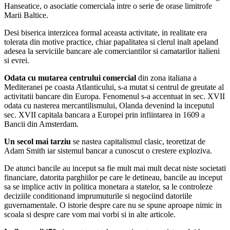
Hanseatice, o asociatie comerciala intre o serie de orase limitrofe
Marii Baltice.
Desi biserica interzicea formal aceasta activitate, in realitate era
tolerata din motive practice, chiar papalitatea si clerul inalt apeland
adesea la serviciile bancare ale comerciantilor si camatarilor italieni
si evrei.
Odata cu mutarea centrului comercial
din zona italiana a
Mediteranei pe coasta Atlanticului, s-a mutat si centrul de greutate al
activitatii bancare din Europa. Fenomenul s-a accentuat in sec. XVII
odata cu nasterea mercantilismului, Olanda devenind la inceputul
sec. XVII capitala bancara a Europei prin infiintarea in 1609 a
Bancii din Amsterdam.
Un secol mai tarziu
se nastea capitalismul clasic, teoretizat de
Adam Smith iar sistemul bancar a cunoscut o crestere exploziva.
De atunci bancile au inceput sa fie mult mai mult decat niste societati
financiare, datorita parghiilor pe care le detineau, bancile au inceput
sa se implice activ in politica monetara a statelor, sa le controleze
deciziile conditionand imprumuturile si negociind datoriile
guvernamentale. O istorie despre care nu se spune aproape nimic in
scoala si despre care vom mai vorbi si in alte articole.