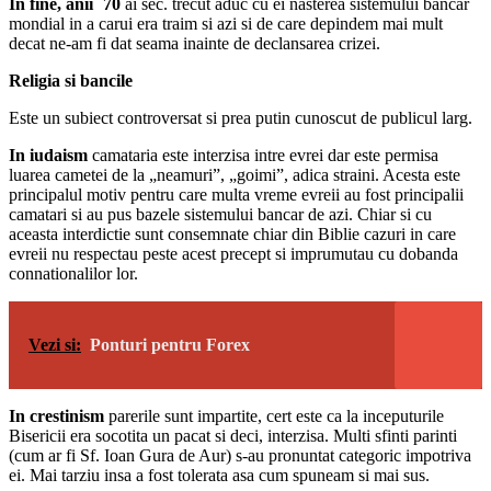
In fine, anii `70
ai sec. trecut aduc cu ei nasterea sistemului bancar
mondial in a carui era traim si azi si de care depindem mai mult
decat ne-am fi dat seama inainte de declansarea crizei.
Religia si bancile
Este un subiect controversat si prea putin cunoscut de publicul larg.
In iudaism
camataria este interzisa intre evrei dar este permisa
luarea cametei de la „neamuri”, „goimi”, adica straini. Acesta este
principalul motiv pentru care multa vreme evreii au fost principalii
camatari si au pus bazele sistemului bancar de azi. Chiar si cu
aceasta interdictie sunt consemnate chiar din Biblie cazuri in care
evreii nu respectau peste acest precept si imprumutau cu dobanda
connationalilor lor.
Vezi si:
Ponturi pentru Forex
In crestinism
parerile sunt impartite, cert este ca la inceputurile
Bisericii era socotita un pacat si deci, interzisa. Multi sfinti parinti
(cum ar fi Sf. Ioan Gura de Aur) s-au pronuntat categoric impotriva
ei. Mai tarziu insa a fost tolerata asa cum spuneam si mai sus.