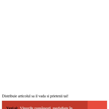
Distribuie articolul sa il vada si prietenii tai!
Vezi si:
Vinurile românești, medaliate în