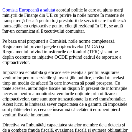
Comisia Europeană a salutat
acordul politic la care au ajuns marţi
miniştrii de Finanţe din UE cu privire la noile norme în materie de
transparenţă fiscală pentru toţi prestatorii de servicii care facilitează
tranzacţiile cu criptoactive pentru clienţii rezidenţi în UE, se arată
într-un comunicat al Executivului comunitar.
Pe baza unei propuneri a Comisiei, noile norme completează
Regulamentul privind pieţele criptoactivelor (MiCA) şi
Regulamentul privind transferurile de fonduri (TFR) şi sunt pe
deplin coerente cu iniţiativa OCDE privind cadrul de raportare a
criptoactivelor.
Impozitarea echitabilă şi eficace este esenţială pentru asigurarea
veniturilor pentru serviciile şi investiţiile publice, creând în acelaşi
timp un mediu de afaceri în care inovarea să poată prospera. Cu
toate acestea, autorităţile fiscale nu dispun în prezent de informaţiile
necesare pentru a monitoriza veniturile obţinute prin utilizarea
criptoactivelor, care sunt uşor tranzacţionate la nivel transfrontalier.
Acest lucru le limitează sever capacitatea de a garanta că impozitele
sunt plătite efectiv, ceea ce înseamnă că cetăţenii europeni pierd
venituri fiscale importante.
Directiva va îmbunătăţi capacitatea statelor membre de a detecta şi
de a combate frauda fiscală, evaziunea fiscală şi evitarea obligaţiilor