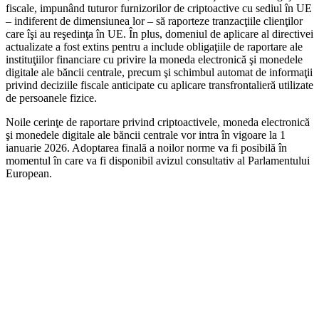
fiscale, impunând tuturor furnizorilor de criptoactive cu sediul în UE
– indiferent de dimensiunea lor – să raporteze tranzacţiile clienţilor
care îşi au reşedinţa în UE. În plus, domeniul de aplicare al directivei
actualizate a fost extins pentru a include obligaţiile de raportare ale
instituţiilor financiare cu privire la moneda electronică şi monedele
digitale ale băncii centrale, precum şi schimbul automat de informaţii
privind deciziile fiscale anticipate cu aplicare transfrontalieră utilizate
de persoanele fizice.
Noile cerinţe de raportare privind criptoactivele, moneda electronică
şi monedele digitale ale băncii centrale vor intra în vigoare la 1
ianuarie 2026. Adoptarea finală a noilor norme va fi posibilă în
momentul în care va fi disponibil avizul consultativ al Parlamentului
European.