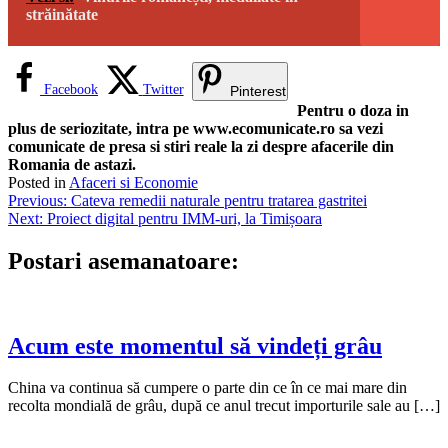
străinătate
Facebook
Twitter
Pinterest
Pentru o doza in
plus de seriozitate, intra pe www.ecomunicate.ro sa vezi
comunicate de presa si stiri reale la zi despre afacerile din
Romania de astazi.
Posted in
Afaceri si Economie
Navigare
Previous:
Cateva remedii naturale pentru tratarea gastritei
Next:
Proiect digital pentru IMM-uri, la Timișoara
în
articole
Postari asemanatoare:
Acum este momentul să vindeți grâu
China va continua să cumpere o parte din ce în ce mai mare din
recolta mondială de grâu, după ce anul trecut importurile sale au […]