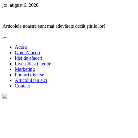
Skip
joi, august 6, 2026
to
Ponturi Fierbinți
content
Articolele noastre sunt mai adevărate decât știrile lor!
Acasa
Ghid Afaceri
Idei de afaceri
Investitii si Credite
Marketing
Ponturi diverse
Articolul tau aici
Contact