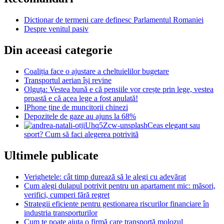
Dictionar de termeni care definesc Parlamentul Romaniei
Despre venitul pasiv
Din aceeasi categorie
Coaliția face o ajustare a cheltuielilor bugetare
Transportul aerian își revine
Olguța: Vestea bună e că pensiile vor crește prin lege, vestea
proastă e că acea lege a fost anulată!
IPhone ține de muncitorii chinezi
Depozitele de gaze au ajuns la 68%
Ceas elegant sau
sport? Cum să faci alegerea potrivită
Ultimele publicate
Verighetele: cât timp durează să le alegi cu adevărat
Cum alegi dulapul potrivit pentru un apartament mic: măsori,
verifici, cumperi fără regret
Strategii eficiente pentru gestionarea riscurilor financiare în
industria transporturilor
Cum te poate ajuta o firmă care transportă molozul