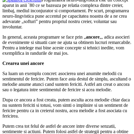
aparut in anii `80 ce se bazeaza pe relatia complexa dintre creier,
limbaj, mediul inconjurator si comportament. Pe scurt, programarea
neuro-lingvistica pune accentul pe capacitatea noastra de a ne crea
adevarate „softuri” pentru propriul nostru creier, voluntar sau
involuntar.
In general, aceasta programare se face prin „
ancore
„, adica asocieri
de evenimente si situatii care ne ajuta sa obtinem lucruri remarcabile.
Pentru a intelege mai bine aceste concepte si tehnici inedite, vom
exemplifica in randurile de mai jos.
Crearea unei ancore
Sa luam un exemplu concret: asocierea unei anumite melodii cu
sentimentul de fericire. Putem face asta destul de simplu, ascultand o
melodie anume atunci cand suntem fericiti. Astfel am creat o ancora
sau o legatura intre sentimentul de fericire si acea melodie.
Dupa ce ancora a fost creata, putem asculta acea melodie chiar daca
nu suntem fericiti si totusi, vom simti o implinire si un sentiment de
fericire pentru ca in creierul nostru, acea melodie a fost asociata cu
fericirea.
Putem crea tot felul de astfel de ancore intre diverse senzatii,
sentimente si actiuni. Putem folosi astfel de strategii pentru a obtine