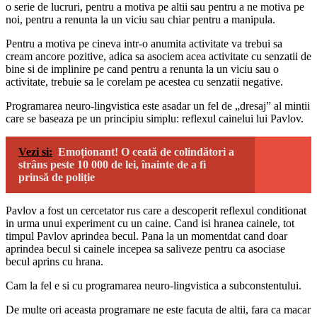
o serie de lucruri, pentru a motiva pe altii sau pentru a ne motiva pe
noi, pentru a renunta la un viciu sau chiar pentru a manipula.
Pentru a motiva pe cineva intr-o anumita activitate va trebui sa
cream ancore pozitive, adica sa asociem acea activitate cu senzatii de
bine si de implinire pe cand pentru a renunta la un viciu sau o
activitate, trebuie sa le corelam pe acestea cu senzatii negative.
Programarea neuro-lingvistica este asadar un fel de „dresaj” al mintii
care se baseaza pe un principiu simplu: reflexul cainelui lui Pavlov.
Vezi si:
Emoționant! O ceată de colindători a
strâns peste 10 000 de lei, înainte de a fi
prinsă de poliție
Pavlov a fost un cercetator rus care a descoperit reflexul conditionat
in urma unui experiment cu un caine. Cand isi hranea cainele, tot
timpul Pavlov aprindea becul. Pana la un momentdat cand doar
aprindea becul si cainele incepea sa saliveze pentru ca asociase
becul aprins cu hrana.
Cam la fel e si cu programarea neuro-lingvistica a subconstentului.
De multe ori aceasta programare ne este facuta de altii, fara ca macar