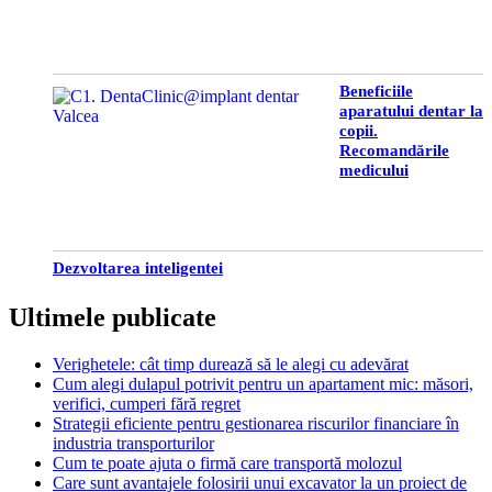
Beneficiile
aparatului dentar la
copii.
Recomandările
medicului
Dezvoltarea inteligentei
Ultimele publicate
Verighetele: cât timp durează să le alegi cu adevărat
Cum alegi dulapul potrivit pentru un apartament mic: măsori,
verifici, cumperi fără regret
Strategii eficiente pentru gestionarea riscurilor financiare în
industria transporturilor
Cum te poate ajuta o firmă care transportă molozul
Care sunt avantajele folosirii unui excavator la un proiect de