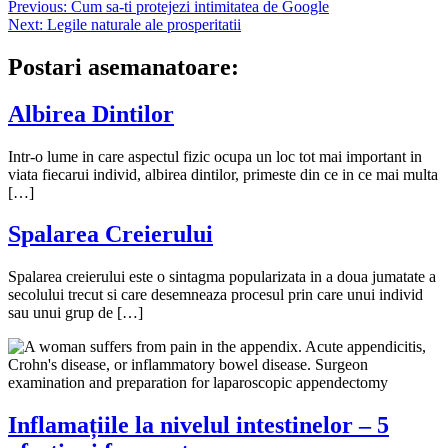
Navigare
Previous:
Cum sa-ti protejezi intimitatea de Google
Next:
Legile naturale ale prosperitatii
în
articole
Postari asemanatoare:
Albirea Dintilor
Intr-o lume in care aspectul fizic ocupa un loc tot mai important in
viata fiecarui individ, albirea dintilor, primeste din ce in ce mai multa
[…]
Spalarea Creierului
Spalarea creierului este o sintagma popularizata in a doua jumatate a
secolului trecut si care desemneaza procesul prin care unui individ
sau unui grup de […]
Inflamațiile la nivelul intestinelor – 5