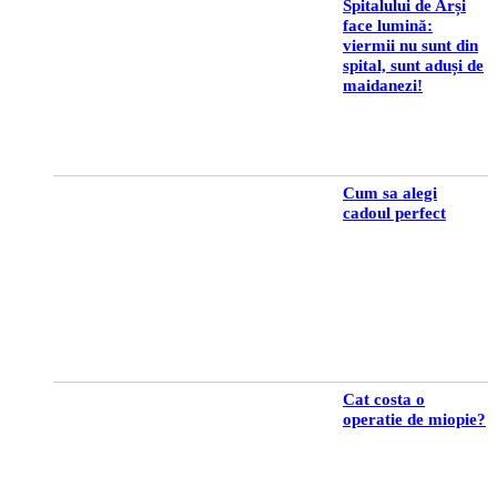
Spitalului de Arși
face lumină:
viermii nu sunt din
spital, sunt aduși de
maidanezi!
Cum sa alegi
cadoul perfect
Cat costa o
operatie de miopie?