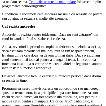
sa ne dam seama.
Tehnicile secrete de manipulare
folosesc din plin
programarea neuro-lingvistica.
Ganditi-va la reclamele care asociaza masinile cu senzatia de putere
sau cu atractia sexuala si multe alte exemple.
Cat rezista ancorele?
Ancorele nu rezista pentru totdeauna. Daca nu sunt „stranse” din
cand in cand, in final se slabesc si cedeaza.
Adica, revenind la primul exemplu cu fericirea si melodia asociata,
daca ascultam melodia tot mai des, fara sa fim neaparat fericiti,
legatura dintre cele doua va deveni tot mai slaba. Daca o ascultam
cand suntem tristi tocmai pentru a alunga tristetea, la inceput va
functiona insa dupa o vreme se va crea o altfel de legatura si anume
intre tristete si melodia respectiva.
De aceea, ancorele trebuie exersate si refacute periodic daca dorim
sa reziste in timp.
Programarea neuro-lingvistica este un concept nou sau mai corect
spus, un termen nou, insa principiile dupa care functioneaza sunt
vechi de cand lumea, au fost folosite din totdeauna, atat pentru a
motiva cat si pentru a manipula. Ca orice „truc” psihologic, si
programarea neuro-lingvistica poate fi folosita in scopuri pozitive si