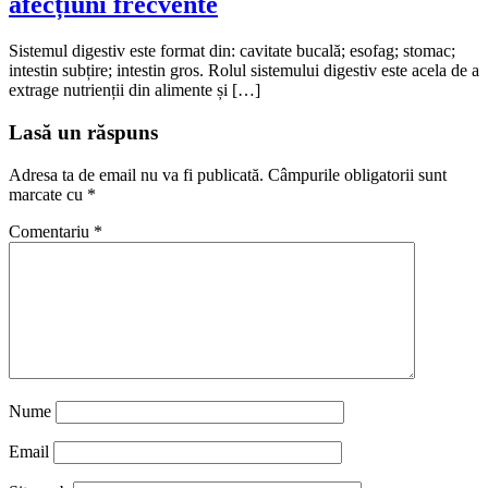
afecțiuni frecvente
Sistemul digestiv este format din: cavitate bucală; esofag; stomac;
intestin subțire; intestin gros. Rolul sistemului digestiv este acela de a
extrage nutrienții din alimente și […]
Lasă un răspuns
Adresa ta de email nu va fi publicată.
Câmpurile obligatorii sunt
marcate cu
*
Comentariu
*
Nume
Email