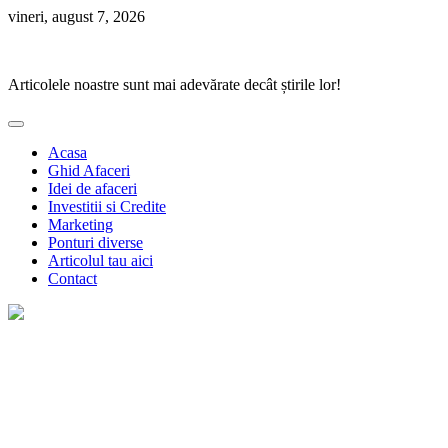
Skip
vineri, august 7, 2026
to
Ponturi Fierbinți
content
Articolele noastre sunt mai adevărate decât știrile lor!
Acasa
Ghid Afaceri
Idei de afaceri
Investitii si Credite
Marketing
Ponturi diverse
Articolul tau aici
Contact