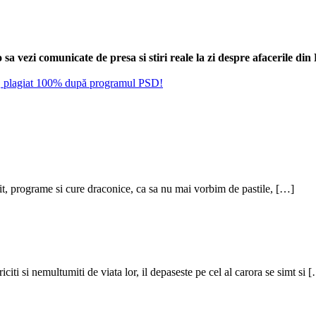
sa vezi comunicate de presa si stiri reale la zi despre afacerile di
i, plagiat 100% după programul PSD!
bit, programe si cure draconice, ca sa nu mai vorbim de pastile, […]
iti si nemultumiti de viata lor, il depaseste pe cel al carora se simt si 