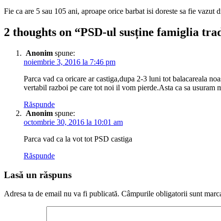
Fie ca are 5 sau 105 ani, aproape orice barbat isi doreste sa fie vazut d
2 thoughts on “
PSD-ul susține famiglia tra
Anonim
spune:
noiembrie 3, 2016 la 7:46 pm
Parca vad ca oricare ar castiga,dupa 2-3 luni tot balacareala noa
vertabil razboi pe care tot noi il vom pierde.Asta ca sa usuram
Răspunde
Anonim
spune:
octombrie 30, 2016 la 10:01 am
Parca vad ca la vot tot PSD castiga
Răspunde
Lasă un răspuns
Adresa ta de email nu va fi publicată.
Câmpurile obligatorii sunt marc