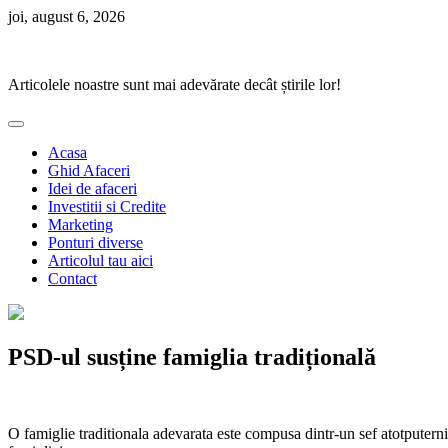
Skip
joi, august 6, 2026
to
Ponturi Fierbinți
content
Articolele noastre sunt mai adevărate decât știrile lor!
Acasa
Ghid Afaceri
Idei de afaceri
Investitii si Credite
Marketing
Ponturi diverse
Articolul tau aici
Contact
PSD-ul susține famiglia tradițională
O famiglie traditionala adevarata este compusa dintr-un sef atotputernic,