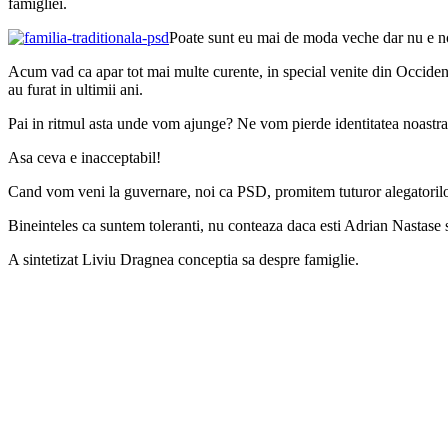
famigliei.
Poate sunt eu mai de moda veche dar nu e norma
Acum vad ca apar tot mai multe curente, in special venite din Occident, 
au furat in ultimii ani.
Pai in ritmul asta unde vom ajunge? Ne vom pierde identitatea noastra t
Asa ceva e inacceptabil!
Cand vom veni la guvernare, noi ca PSD, promitem tuturor alegatorilor 
Bineinteles ca suntem toleranti, nu conteaza daca esti Adrian Nastase sa
A sintetizat Liviu Dragnea conceptia sa despre famiglie.