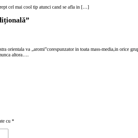
rept cel mai cool tip atunci cand se afla in […]
dițională
”
stra orientala va „aromi”corespunzator in toata mass-media,in orice grup 
 munca altora….
ate cu
*