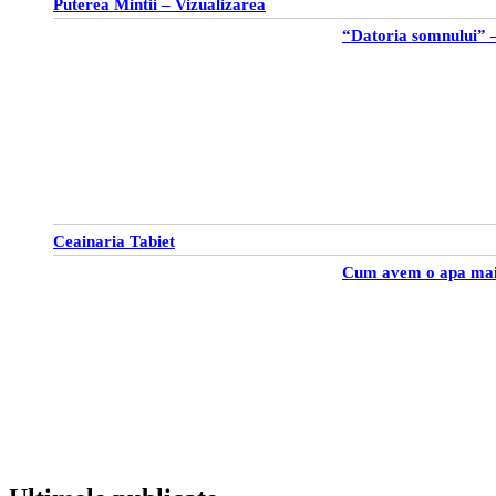
Puterea Mintii – Vizualizarea
“Datoria somnului” –
Ceainaria Tabiet
Cum avem o apa mai 