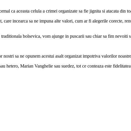
l ca aceasta celula a crimei organizate sa fie jignita si atacata din toate
care incearca sa ne impuna alte valori, cum ar fi alegerile corecte, renun
raditionala bolsevica, vom ajunge in puscarii sau chiar sa fim nevoiti s
nostri sa ne opunem acestui asalt organizat impotriva valorilor noastre s
u hetero, Marian Vanghelie sau suedez, tot ce conteaza este fidelitatea fa