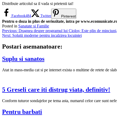
Distribuie articolul sa il vada si prietenii tai!
Facebook
484
Twitter
Pinterest
Pentru o doza in plus de seriozitate, intra pe www.ecomunicate.ro 
Posted in
Sanatate si Familie
Navigare
Previous:
Dragnea despre programul lui Cioloș: Este plin de minciun
Next:
Solutii moderne pentru incalzirea locuintei
în
articole
Postari asemanatoare:
Suplu si sanatos
Atat in mass-media cat si pe internet exista o multime de retete de sla
5 Greseli care iti distrug viata, definitiv!
Conform tuturor sondajelor pe tema asta, numarul celor care sunt neferic
Pentru barbati