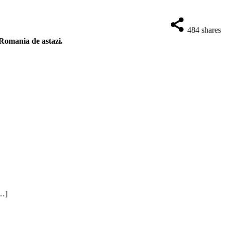
484
shares
n Romania de astazi.
[…]