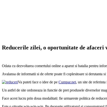
Reducerile zilei, o oportunitate de afaceri
Odata cu dezvoltarea comertului online a aparut si batalia pentru infor
Avalansa de informatii si de oferte poate fi coplesitoare si derutanta si
Va puteti face o idee de pe
Cumpar.net
, un site de referint
Un astfel de site ordoneaza in functie de pret produsele diverselor magaz
Face acest lucru prin doua modalitati: fie urmareste politica de reducer
Este o situatie win-win-win. Pe deoparte utilizatorul si consumatorul fi