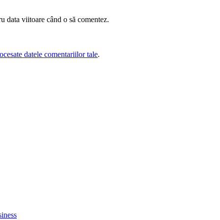
ru data viitoare când o să comentez.
cesate datele comentariilor tale
.
siness