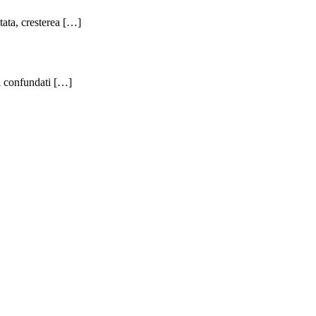
ctata, cresterea […]
il confundati […]