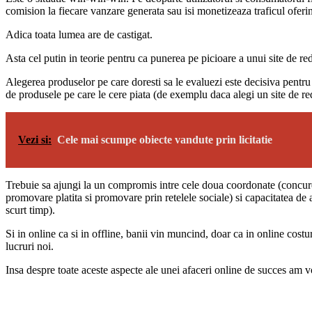
comision la fiecare vanzare generata sau isi monetizeaza traficul oferind
Adica toata lumea are de castigat.
Asta cel putin in teorie pentru ca punerea pe picioare a unui site de red
Alegerea produselor pe care doresti sa le evaluezi este decisiva pentru s
de produsele pe care le cere piata (de exemplu daca alegi un site de red
Vezi si:
Cele mai scumpe obiecte vandute prin licitatie
Trebuie sa ajungi la un compromis intre cele doua coordonate (concurent
promovare platita si promovare prin retelele sociale) si capacitatea de a 
scurt timp).
Si in online ca si in offline, banii vin muncind, doar ca in online costu
lucruri noi.
Insa despre toate aceste aspecte ale unei afaceri online de succes am vor