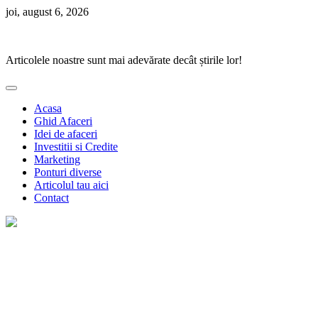
Skip
joi, august 6, 2026
to
Ponturi Fierbinți
content
Articolele noastre sunt mai adevărate decât știrile lor!
Acasa
Ghid Afaceri
Idei de afaceri
Investitii si Credite
Marketing
Ponturi diverse
Articolul tau aici
Contact