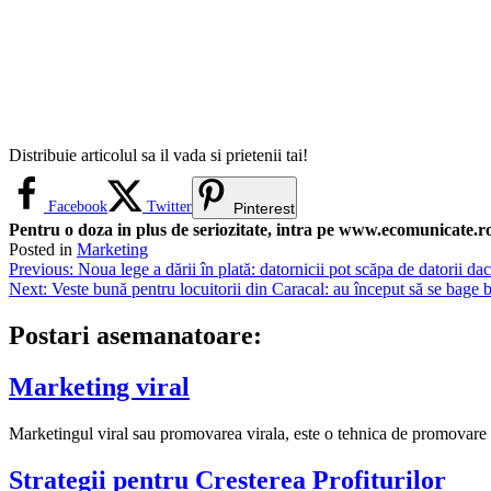
Distribuie articolul sa il vada si prietenii tai!
Facebook
Twitter
Pinterest
Pentru o doza in plus de seriozitate, intra pe www.ecomunicate.ro 
Posted in
Marketing
Navigare
Previous:
Noua lege a dării în plată: datornicii pot scăpa de datorii dac
Next:
Veste bună pentru locuitorii din Caracal: au început să se bage b
în
articole
Postari asemanatoare:
Marketing viral
Marketingul viral sau promovarea virala, este o tehnica de promovare onl
Strategii pentru Cresterea Profiturilor