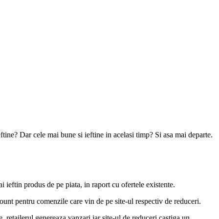
ftine? Dar cele mai bune si ieftine in acelasi timp? Si asa mai departe.
i ieftin produs de pe piata, in raport cu ofertele existente.
count pentru comenzile care vin de pe site-ul respectiv de reduceri.
, retailerul genereaza vanzari iar site-ul de reduceri castiga un