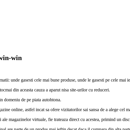
 win-win
matii: unde gasesti cele mai bune produse, unde le gasesti pe cele mai ie
 tocmai din aceasta cauza a aparut nisa site-urilor cu reduceri.
a in domeniu de pe piata autohtona.
ine online, astfel incat sa ofere vizitatorilor sai sansa de a alege cel ma
i ale magazinelor virtuale, fie trateaza direct cu acestea, primind un dis
nal are parte de un produs mai ieftin decat daca il cumpara din alta parte