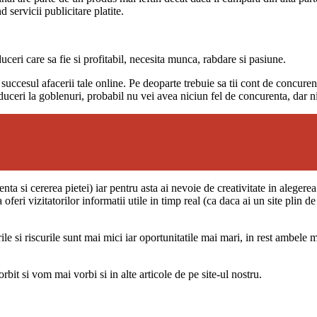
 servicii publicitare platite.
uceri care sa fie si profitabil, necesita munca, rabdare si pasiune.
uccesul afacerii tale online. Pe deoparte trebuie sa tii cont de concurent
uceri la goblenuri, probabil nu vei avea niciun fel de concurenta, dar nic
a si cererea pietei) iar pentru asta ai nevoie de creativitate in alegere
oferi vizitatorilor informatii utile in timp real (ca daca ai un site plin de
rile si riscurile sunt mai mici iar oportunitatile mai mari, in rest ambel
bit si vom mai vorbi si in alte articole de pe site-ul nostru.