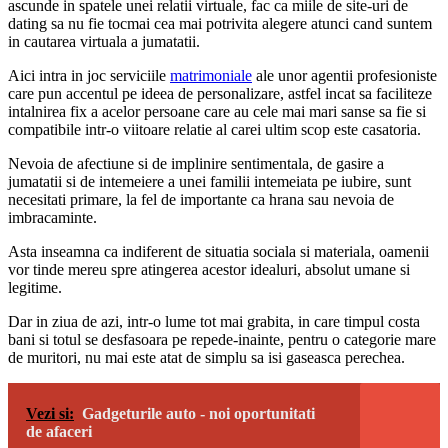
ascunde in spatele unei relatii virtuale, fac ca miile de site-uri de
dating sa nu fie tocmai cea mai potrivita alegere atunci cand suntem
in cautarea virtuala a jumatatii.
Aici intra in joc serviciile
matrimoniale
ale unor agentii profesioniste
care pun accentul pe ideea de personalizare, astfel incat sa faciliteze
intalnirea fix a acelor persoane care au cele mai mari sanse sa fie si
compatibile intr-o viitoare relatie al carei ultim scop este casatoria.
Nevoia de afectiune si de implinire sentimentala, de gasire a
jumatatii si de intemeiere a unei familii intemeiata pe iubire, sunt
necesitati primare, la fel de importante ca hrana sau nevoia de
imbracaminte.
Asta inseamna ca indiferent de situatia sociala si materiala, oamenii
vor tinde mereu spre atingerea acestor idealuri, absolut umane si
legitime.
Dar in ziua de azi, intr-o lume tot mai grabita, in care timpul costa
bani si totul se desfasoara pe repede-inainte, pentru o categorie mare
de muritori, nu mai este atat de simplu sa isi gaseasca perechea.
Vezi si:
Gadgeturile auto - noi oportunitati
de afaceri