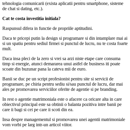
tehnologia comunicarii (exista aplicatii pentru smartphone, sisteme
de chat si dating, etc.).
Cat te costa investitia initiala?
Raspunsul difera in functie de propriile aptitudini.
Daca te pricepi putin la design si programare si din intamplare mai ai
si un spatiu pentru sediul firmei si punctul de lucru, nu te costa foarte
mult.
Daca insa pleci de la zero si vrei sa arzi niste etape care consuma
timp si energie, atunci demararea unui astfel de business iti poate
scoate din buzunar pana la cateva mii de euro.
Banii se duc pe un script profesionist pentru site si servicii de
programare, pe chiria pentru sediu si/sau punctul de lucru, dar mai
ales pe promovarea serviciilor oferite de agentie si pe branding.
In rest o agentie matrimoniala este o afacere ca oricare alta in care
obiectivul principal este sa obtinii o balanta pozitiva intre banii pe
care ii bagi si cei pe care ii scoti din ea.
Insa despre managementul si promovarea unei agentii matrimoniale
vom vorbi pe larg intr-un articol viitor.