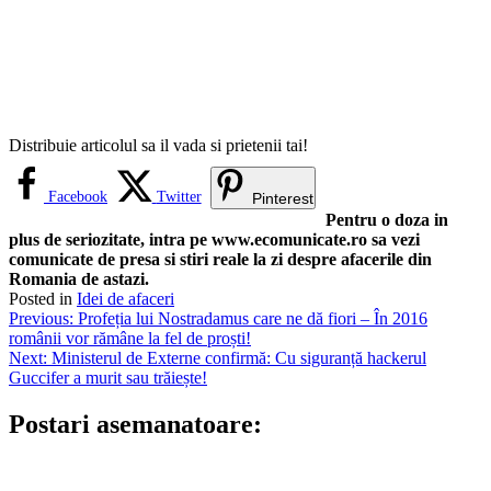
Distribuie articolul sa il vada si prietenii tai!
Facebook
Twitter
Pinterest
Pentru o doza in
plus de seriozitate, intra pe www.ecomunicate.ro sa vezi
comunicate de presa si stiri reale la zi despre afacerile din
Romania de astazi.
Posted in
Idei de afaceri
Navigare
Previous:
Profeția lui Nostradamus care ne dă fiori – În 2016
românii vor rămâne la fel de proști!
în
Next:
Ministerul de Externe confirmă: Cu siguranță hackerul
articole
Guccifer a murit sau trăiește!
Postari asemanatoare: