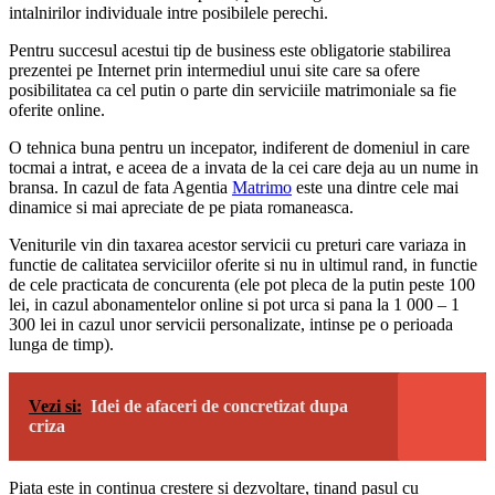
intalnirilor individuale intre posibilele perechi.
Pentru succesul acestui tip de business este obligatorie stabilirea
prezentei pe Internet prin intermediul unui site care sa ofere
posibilitatea ca cel putin o parte din serviciile matrimoniale sa fie
oferite online.
O tehnica buna pentru un incepator, indiferent de domeniul in care
tocmai a intrat, e aceea de a invata de la cei care deja au un nume in
bransa. In cazul de fata Agentia
Matrimo
este una dintre cele mai
dinamice si mai apreciate de pe piata romaneasca.
Veniturile vin din taxarea acestor servicii cu preturi care variaza in
functie de calitatea serviciilor oferite si nu in ultimul rand, in functie
de cele practicata de concurenta (ele pot pleca de la putin peste 100
lei, in cazul abonamentelor online si pot urca si pana la 1 000 – 1
300 lei in cazul unor servicii personalizate, intinse pe o perioada
lunga de timp).
Vezi si:
Idei de afaceri de concretizat dupa
criza
Piata este in continua crestere si dezvoltare, tinand pasul cu