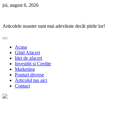
Skip
joi, august 6, 2026
to
Ponturi Fierbinți
content
Articolele noastre sunt mai adevărate decât știrile lor!
Acasa
Ghid Afaceri
Idei de afaceri
Investitii si Credite
Marketing
Ponturi diverse
Articolul tau aici
Contact