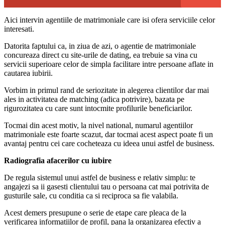
Aici intervin agentiile de matrimoniale care isi ofera serviciile celor
interesati.
Datorita faptului ca, in ziua de azi, o agentie de matrimoniale
concureaza direct cu site-urile de dating, ea trebuie sa vina cu
servicii superioare celor de simpla facilitare intre persoane aflate in
cautarea iubirii.
Vorbim in primul rand de seriozitate in alegerea clientilor dar mai
ales in activitatea de matching (adica potrivire), bazata pe
rigurozitatea cu care sunt intocmite profilurile beneficiarilor.
Tocmai din acest motiv, la nivel national, numarul agentiilor
matrimoniale este foarte scazut, dar tocmai acest aspect poate fi un
avantaj pentru cei care cocheteaza cu ideea unui astfel de business.
Radiografia afacerilor cu iubire
De regula sistemul unui astfel de business e relativ simplu: te
angajezi sa ii gasesti clientului tau o persoana cat mai potrivita de
gusturile sale, cu conditia ca si reciproca sa fie valabila.
Acest demers presupune o serie de etape care pleaca de la
verificarea informatiilor de profil, pana la organizarea efectiv a