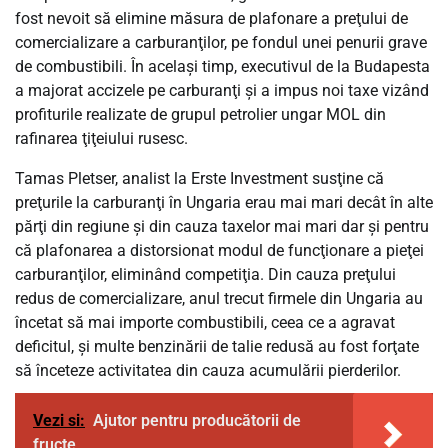
fost nevoit să elimine măsura de plafonare a preţului de
comercializare a carburanţilor, pe fondul unei penurii grave
de combustibili. În acelaşi timp, executivul de la Budapesta
a majorat accizele pe carburanţi şi a impus noi taxe vizând
profiturile realizate de grupul petrolier ungar MOL din
rafinarea ţiţeiului rusesc.
Tamas Pletser, analist la Erste Investment susţine că
preţurile la carburanţi în Ungaria erau mai mari decât în alte
părţi din regiune şi din cauza taxelor mai mari dar şi pentru
că plafonarea a distorsionat modul de funcţionare a pieţei
carburanţilor, eliminând competiţia. Din cauza preţului
redus de comercializare, anul trecut firmele din Ungaria au
încetat să mai importe combustibili, ceea ce a agravat
deficitul, şi multe benzinării de talie redusă au fost forţate
să înceteze activitatea din cauza acumulării pierderilor.
Vezi si:
Ajutor pentru producătorii de
fructe