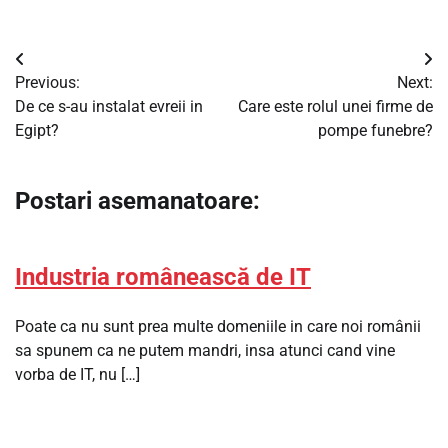
Navigare
Previous:
Next:
în
De ce s-au instalat evreii in
Care este rolul unei firme de
Egipt?
pompe funebre?
articole
Postari asemanatoare:
Industria românească de IT
Poate ca nu sunt prea multe domeniile in care noi românii
sa spunem ca ne putem mandri, insa atunci cand vine
vorba de IT, nu […]