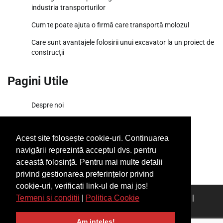
industria transporturilor
Cum te poate ajuta o firmă care transportă molozul
Care sunt avantajele folosirii unui excavator la un proiect de
construcții
Pagini Utile
Despre noi
Termeni si conditii
Acest site folosește cookie-uri. Continuarea
SiteMap
navigării reprezintă acceptul dvs. pentru
această folosință. Pentru mai multe detalii
privind gestionarea preferințelor privind
cookie-uri, verificati link-ul de mai jos!
Copyright © 2026
Ponturi Fierbinți
|
Articolul tau aici
|
Termeni si conditii
|
Politica Cookie
admin [@] ponturifierbinti.com
Am inteles!