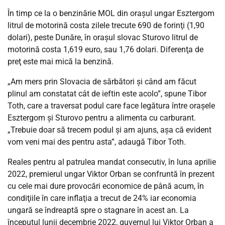
În timp ce la o benzinărie MOL din oraşul ungar Esztergom
litrul de motorină costa zilele trecute 690 de forinţi (1,90
dolari), peste Dunăre, în oraşul slovac Sturovo litrul de
motorină costa 1,619 euro, sau 1,76 dolari. Diferenţa de
preţ este mai mică la benzină.
„Am mers prin Slovacia de sărbători şi când am făcut
plinul am constatat cât de ieftin este acolo”, spune Tibor
Toth, care a traversat podul care face legătura între oraşele
Esztergom şi Sturovo pentru a alimenta cu carburant.
„Trebuie doar să trecem podul şi am ajuns, aşa că evident
vom veni mai des pentru asta”, adaugă Tibor Toth.
Reales pentru al patrulea mandat consecutiv, în luna aprilie
2022, premierul ungar Viktor Orban se confruntă în prezent
cu cele mai dure provocări economice de până acum, în
condiţiile în care inflaţia a trecut de 24% iar economia
ungară se îndreaptă spre o stagnare în acest an. La
începutul lunii decembrie 2022, guvernul lui Viktor Orban a