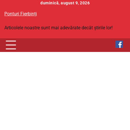
Skip
duminică, august 9, 2026
to
Ponturi Fierbinți
content
Articolele noastre sunt mai adevărate decât știrile lor!