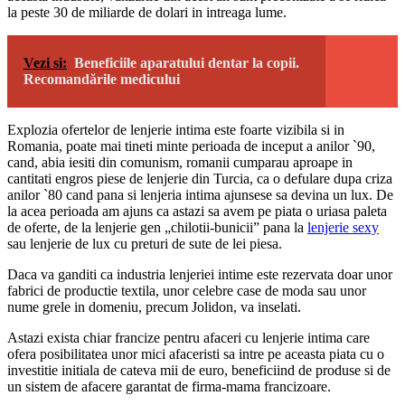
la peste 30 de miliarde de dolari in intreaga lume.
Vezi si:
Beneficiile aparatului dentar la copii.
Recomandările medicului
Explozia ofertelor de lenjerie intima este foarte vizibila si in
Romania, poate mai tineti minte perioada de inceput a anilor `90,
cand, abia iesiti din comunism, romanii cumparau aproape in
cantitati engros piese de lenjerie din Turcia, ca o defulare dupa criza
anilor `80 cand pana si lenjeria intima ajunsese sa devina un lux. De
la acea perioada am ajuns ca astazi sa avem pe piata o uriasa paleta
de oferte, de la lenjerie gen „chilotii-bunicii” pana la
lenjerie sexy
sau lenjerie de lux cu preturi de sute de lei piesa.
Daca va ganditi ca industria lenjeriei intime este rezervata doar unor
fabrici de productie textila, unor celebre case de moda sau unor
nume grele in domeniu, precum Jolidon, va inselati.
Astazi exista chiar francize pentru afaceri cu lenjerie intima care
ofera posibilitatea unor mici afaceristi sa intre pe aceasta piata cu o
investitie initiala de cateva mii de euro, beneficiind de produse si de
un sistem de afacere garantat de firma-mama francizoare.