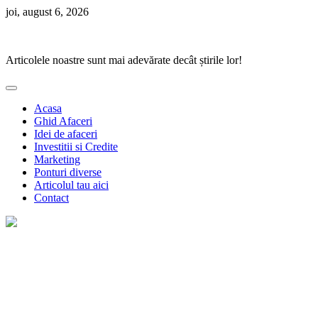
Skip
joi, august 6, 2026
to
Ponturi Fierbinți
content
Articolele noastre sunt mai adevărate decât știrile lor!
Acasa
Ghid Afaceri
Idei de afaceri
Investitii si Credite
Marketing
Ponturi diverse
Articolul tau aici
Contact