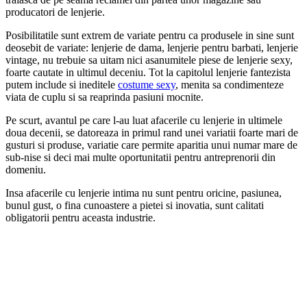
producatori de lenjerie.
Posibilitatile sunt extrem de variate pentru ca produsele in sine sunt
deosebit de variate: lenjerie de dama, lenjerie pentru barbati, lenjerie
vintage, nu trebuie sa uitam nici asanumitele piese de lenjerie sexy,
foarte cautate in ultimul deceniu. Tot la capitolul lenjerie fantezista
putem include si ineditele
costume sexy
, menita sa condimenteze
viata de cuplu si sa reaprinda pasiuni mocnite.
Pe scurt, avantul pe care l-au luat afacerile cu lenjerie in ultimele
doua decenii, se datoreaza in primul rand unei variatii foarte mari de
gusturi si produse, variatie care permite aparitia unui numar mare de
sub-nise si deci mai multe oportunitatii pentru antreprenorii din
domeniu.
Insa afacerile cu lenjerie intima nu sunt pentru oricine, pasiunea,
bunul gust, o fina cunoastere a pietei si inovatia, sunt calitati
obligatorii pentru aceasta industrie.