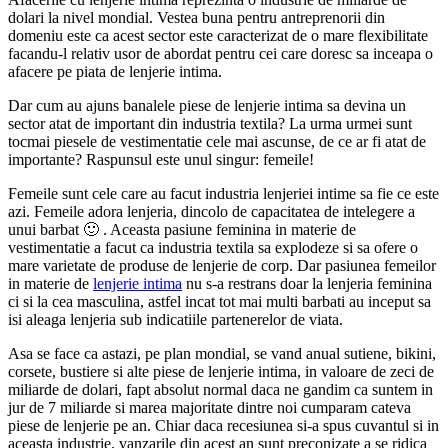
dolari la nivel mondial. Vestea buna pentru antreprenorii din
domeniu este ca acest sector este caracterizat de o mare flexibilitate
facandu-l relativ usor de abordat pentru cei care doresc sa inceapa o
afacere pe piata de lenjerie intima.
Dar cum au ajuns banalele piese de lenjerie intima sa devina un
sector atat de important din industria textila? La urma urmei sunt
tocmai piesele de vestimentatie cele mai ascunse, de ce ar fi atat de
importante? Raspunsul este unul singur: femeile!
Femeile sunt cele care au facut industria lenjeriei intime sa fie ce este
azi. Femeile adora lenjeria, dincolo de capacitatea de intelegere a
unui barbat 🙂 . Aceasta pasiune feminina in materie de
vestimentatie a facut ca industria textila sa explodeze si sa ofere o
mare varietate de produse de lenjerie de corp. Dar pasiunea femeilor
in materie de
lenjerie intima
nu s-a restrans doar la lenjeria feminina
ci si la cea masculina, astfel incat tot mai multi barbati au inceput sa
isi aleaga lenjeria sub indicatiile partenerelor de viata.
Asa se face ca astazi, pe plan mondial, se vand anual sutiene, bikini,
corsete, bustiere si alte piese de lenjerie intima, in valoare de zeci de
miliarde de dolari, fapt absolut normal daca ne gandim ca suntem in
jur de 7 miliarde si marea majoritate dintre noi cumparam cateva
piese de lenjerie pe an. Chiar daca recesiunea si-a spus cuvantul si in
aceasta industrie, vanzarile din acest an sunt preconizate a se ridica