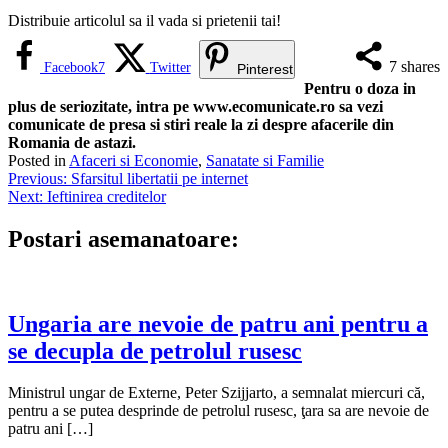
Distribuie articolul sa il vada si prietenii tai!
7
shares
Facebook
7
Twitter
Pinterest
Pentru o doza in
plus de seriozitate, intra pe www.ecomunicate.ro sa vezi
comunicate de presa si stiri reale la zi despre afacerile din
Romania de astazi.
Posted in
Afaceri si Economie
,
Sanatate si Familie
Navigare
Previous:
Sfarsitul libertatii pe internet
Next:
Ieftinirea creditelor
în
articole
Postari asemanatoare:
Ungaria are nevoie de patru ani pentru a
se decupla de petrolul rusesc
Ministrul ungar de Externe, Peter Szijjarto, a semnalat miercuri că,
pentru a se putea desprinde de petrolul rusesc, ţara sa are nevoie de
patru ani […]