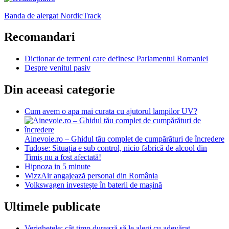
Banda de alergat NordicTrack
Recomandari
Dictionar de termeni care definesc Parlamentul Romaniei
Despre venitul pasiv
Din aceeasi categorie
Cum avem o apa mai curata cu ajutorul lampilor UV?
Ainevoie.ro – Ghidul tău complet de cumpărături de încredere
Tudose: Situația e sub control, nicio fabrică de alcool din
Timiș nu a fost afectată!
Hipnoza in 5 minute
WizzAir angajează personal din România
Volkswagen investește în baterii de mașină
Ultimele publicate
Verighetele: cât timp durează să le alegi cu adevărat