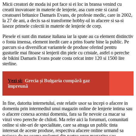
Micii creatori de moda isi pot face si ei loc in bransa venind cu
creatii inovatoare in materie de lenjerie, asa cum este si cazul
creatoarei britanice Damaris Evans, de profesie medic, care in 2002,
la 27 de ani, a decis sa-si transforme hobby-ul in afacere si sa-si
laseze primele colectii in materie de lenjerie de corp.
Piesele ei sunt din matase italiana iar la spate au ca element distinctiv
o fonta imensa, element inedit care a prins foarte bine la public. Pe
parcurs si-a diversificat variantele de produse oferind pentru
gusturile mai fitoase si lenjerii din piele cu cristale, astfel o pereche
de bikini Damaris Evans poate costa oricat intre 120 si 1500 lire
sterline.
Vezi si:
Grecia și Bulgaria cumpără gaz
împreună
In fine, datorita internetului, este relativ usor sa incepi o afacere in
domeniu prin intermediul unui magazin online de lenjerie intima sau
o afacere conexa acestui domeniu, fara sa fie nevoie ca macar sa
vinzi vreo pereche de chiloti. Ma refer aici la forumuri, comunitati
online si site-uri de specialitate, care sa atraga un public tinta
interesat de aceste produse, respectiva afacere online urmand sa
traiasca de pe seama reclamei din partea unor magazine sau