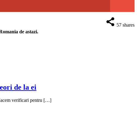
57
shares
n Romania de astazi.
ori de la ei
-Facem verificari pentru […]