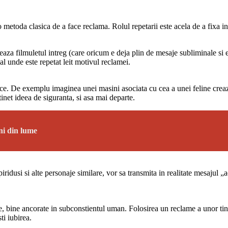
o metoda clasica de a face reclama. Rolul repetarii este acela de a fixa
za filmuletul intreg (care oricum e deja plin de mesaje subliminale si e
al unde este repetat leit motivul reclamei.
ice. De exemplu imaginea unei masini asociata cu cea a unei feline creaz
inet ideea de siguranta, si asa mai departe.
eni din lume
iridusi si alte personaje similare, vor sa transmita in realitate mesajul „a
e, bine ancorate in subconstientul uman. Folosirea un reclame a unor tiner
ti iubirea.