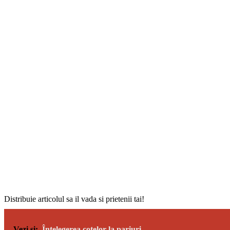
Distribuie articolul sa il vada si prietenii tai!
Vezi si:
Înțelegerea cotelor la pariuri