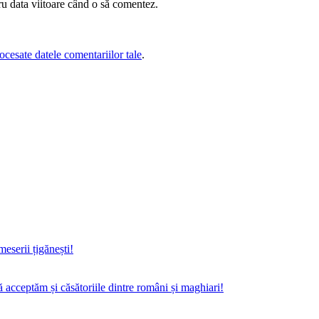
ru data viitoare când o să comentez.
cesate datele comentariilor tale
.
eserii țigănești!
 acceptăm și căsătoriile dintre români și maghiari!