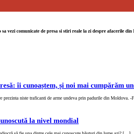
sa vezi comunicate de presa si stiri reale la zi despre afacerile di
presă: îi cunoaștem, și noi mai cumpărăm une
are prezinta niste traficanti de arme undeva prin padurile din Moldova. 
unoscută la nivel mondial
mediocră să fie una dintre cele mai cunoscute băuturi din lume azi? […]