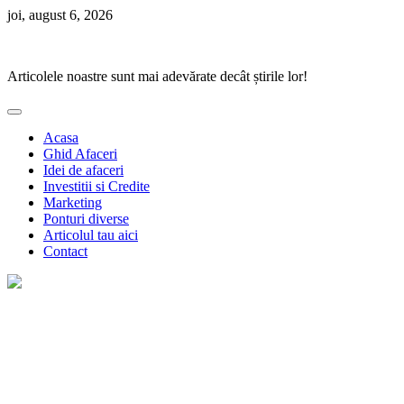
Skip
joi, august 6, 2026
to
Ponturi Fierbinți
content
Articolele noastre sunt mai adevărate decât știrile lor!
Acasa
Ghid Afaceri
Idei de afaceri
Investitii si Credite
Marketing
Ponturi diverse
Articolul tau aici
Contact