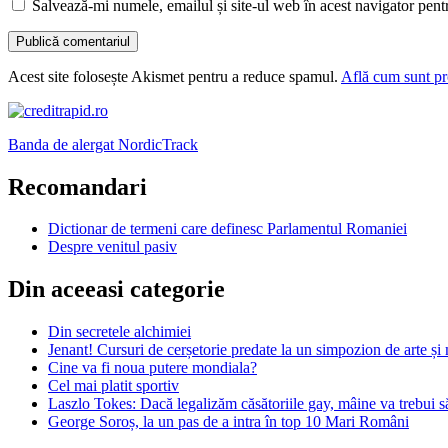
Salvează-mi numele, emailul și site-ul web în acest navigator pent
Acest site folosește Akismet pentru a reduce spamul.
Află cum sunt pro
Banda de alergat NordicTrack
Recomandari
Dictionar de termeni care definesc Parlamentul Romaniei
Despre venitul pasiv
Din aceeasi categorie
Din secretele alchimiei
Jenant! Cursuri de cerșetorie predate la un simpozion de arte și m
Cine va fi noua putere mondiala?
Cel mai platit sportiv
Laszlo Tokes: Dacă legalizăm căsătoriile gay, mâine va trebui să
George Soroș, la un pas de a intra în top 10 Mari Români