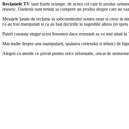
Reclamele TV
sunt foarte scumpe, de aceea cei care le produc urmares
reusesc. Oamenii sunt tentati sa cumpere un produs despre care au vazu
Mesajele lasate de reclame in subconstientul nostru rasar si cresc in 
ca au fost manipulati si ca au luat deciziile la sugestiile altora (in spe
Puteti constata singur acest fenomen daca renuntati sa va mai uitati la
Mai multe despre arta manipularii, spalarea creierului si tehnici de hi
Alegeti cu atentie ce priviti pentru orice informatie, oricat de neinsemn