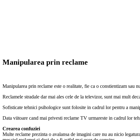
Manipularea prin reclame
Manipularea prin reclame este o realitate, fie ca o constientizam sau n
Reclamele stradale dar mai ales cele de la televizor, sunt mai mult de
Sofisticate tehnici psihologice sunt folosite in cadrul lor pentru a mani
Data viitoare cand mai privesti reclame TV urmareste in cadrul lor teh
Crearea confuziei
Multe reclame prezinta o avalansa de imagini care nu au nicio legatura 
mesajul reclamei si deci de a fi astfel mai usor de convins.