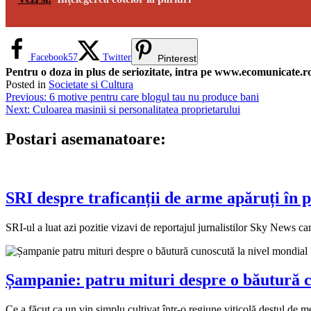
Facebook
57
Twitter
Pinterest
Pentru o doza in plus de seriozitate, intra pe www.ecomunicate.ro 
Posted in
Societate si Cultura
Navigare
Previous:
6 motive pentru care blogul tau nu produce bani
Next:
Culoarea masinii si personalitatea proprietarului
în
articole
Postari asemanatoare:
SRI despre traficanții de arme apăruți în 
SRI-ul a luat azi pozitie vizavi de reportajul jurnalistilor Sky News c
Șampanie: patru mituri despre o băutură c
Ce a făcut ca un vin simplu cultivat într-o regiune viticolă destul de 