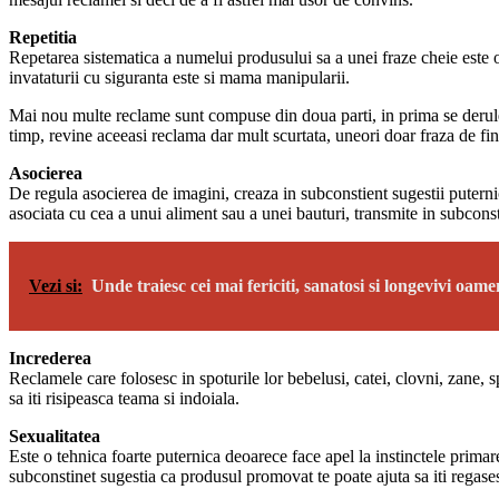
Repetitia
Repetarea sistematica a numelui produsului sa a unei fraze cheie este 
invataturii cu siguranta este si mama manipularii.
Mai nou multe reclame sunt compuse din doua parti, in prima se derulea
timp, revine aceeasi reclama dar mult scurtata, uneori doar fraza de fin
Asocierea
De regula asocierea de imagini, creaza in subconstient sugestii putern
asociata cu cea a unui aliment sau a unei bauturi, transmite in subconst
Vezi si:
Unde traiesc cei mai fericiti, sanatosi si longevivi oam
Increderea
Reclamele care folosesc in spoturile lor bebelusi, catei, clovni, zane, sp
sa iti risipeasca teama si indoiala.
Sexualitatea
Este o tehnica foarte puternica deoarece face apel la instinctele primar
subconstinet sugestia ca produsul promovat te poate ajuta sa iti regases