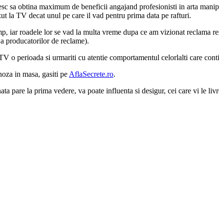
c sa obtina maximum de beneficii angajand profesionisti in arta manipular
t la TV decat unul pe care il vad pentru prima data pe rafturi.
timp, iar roadele lor se vad la multa vreme dupa ce am vizionat reclama 
ta a producatorilor de reclame).
 TV o perioada si urmariti cu atentie comportamentul celorlalti care cont
pnoza in masa, gasiti pe
AflaSecrete.ro
.
ata pare la prima vedere, va poate influenta si desigur, cei care vi le liv