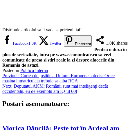
Distribuie articolul sa il vada si prietenii tai!
1.0K
shares
Facebook
1.0K
Twitter
Pinterest
Pentru o doza in
plus de seriozitate, intra pe www.ecomunicate.ro sa vezi
comunicate de presa si stiri reale la zi despre afacerile din
Romania de astazi.
Posted in
Politica Interna
Navigare
Previous:
Curtea de justitie a Uniunii Europene a decis: Orice
masina inmatriculata trebuie sa aiba RCA
în
Next:
Deputatul AKM: Românii sunt mai inteligenți decât
articole
occidentalii, eu de exemplu am IQ-ul 60!
Postari asemanatoare:
Viorica Dăncilă: Peste tot în Ardeal am