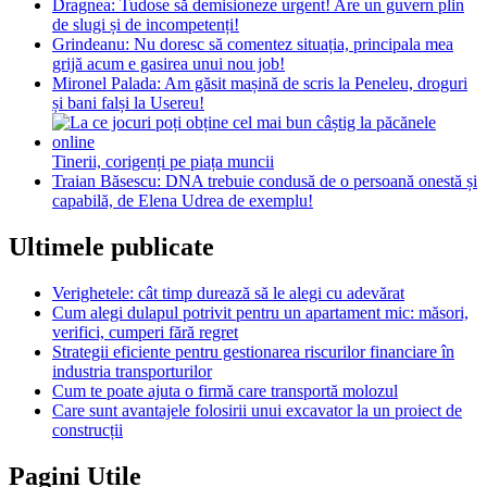
Dragnea: Tudose să demisioneze urgent! Are un guvern plin
de slugi și de incompetenți!
Grindeanu: Nu doresc să comentez situația, principala mea
grijă acum e gasirea unui nou job!
Mironel Palada: Am găsit mașină de scris la Peneleu, droguri
și bani falși la Usereu!
Tinerii, corigenți pe piața muncii
Traian Băsescu: DNA trebuie condusă de o persoană onestă și
capabilă, de Elena Udrea de exemplu!
Ultimele publicate
Verighetele: cât timp durează să le alegi cu adevărat
Cum alegi dulapul potrivit pentru un apartament mic: măsori,
verifici, cumperi fără regret
Strategii eficiente pentru gestionarea riscurilor financiare în
industria transporturilor
Cum te poate ajuta o firmă care transportă molozul
Care sunt avantajele folosirii unui excavator la un proiect de
construcții
Pagini Utile