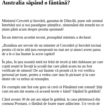
Australia săpând o fântână?
Ministrul Cercetrii și Inovării, garantat de Dăncilă, pune sub semnul
întrebării noi și noi paradigme științifice, răsturnând din temelii tot ce
știam până acum despre prostia spontană!
Înt-un interviu acordat recent, proaspătul ministru a declarat:
„România are nevoie de un minister al Cercetării și Inovării tocmai
pentru că nicio altă țara europeană nu mai are și atunci avem șansa
de a le-o lua înainte la acest capitol!
În plus, în țara noastră intră tot felul de teorii și idei dubioase pe care
copiii noștri le învață la școală dar care până acum nu au fost
verificate de nimeni! De azi înainte vă promit că le voi verifica
personal pe toate, pentru a vedea care stau în picioare și la care
dintre ele va trebui să renunțăm.
De exemplu mie îmi este greu să cred că Pământul este rotund! Știți
cum mi-am dat seama că această teorie e falsă? Săpând în grădină!
Când aveam 30 de ani am săpat în grădină, la casa părintească din
comuna Prostani, o fântână de foarte mare adâncime. Un vecin de