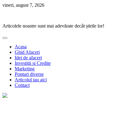
Skip
vineri, august 7, 2026
to
Ponturi Fierbinți
content
Articolele noastre sunt mai adevărate decât știrile lor!
Acasa
Ghid Afaceri
Idei de afaceri
Investitii si Credite
Marketing
Ponturi diverse
Articolul tau aici
Contact