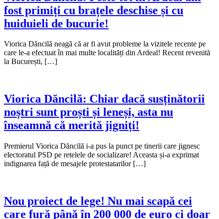
fost primiți cu brațele deschise și cu
huiduieli de bucurie!
Viorica Dăncilă neagă că ar fi avut probleme la vizitele recente pe
care le-a efectuat în mai multe localități din Ardeal! Recent revenită
la București, […]
Viorica Dăncilă: Chiar dacă susținătorii
noștri sunt proști și leneși, asta nu
înseamnă că merită jigniți!
Premierul Viorica Dăncilă i-a pus la punct pe tinerii care jignesc
electoratul PSD pe retelele de socializare! Aceasta și-a exprimat
indignarea față de mesajele protestatarilor […]
Nou proiect de lege! Nu mai scapă cei
care fură până în 200 000 de euro ci doar