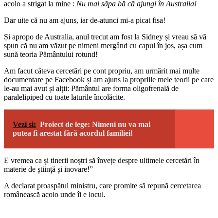
acolo a strigat la mine :
Nu mai săpa bă că ajungi în Australia!
Dar uite că nu am ajuns, iar de-atunci mi-a picat fisa!
Și apropo de Australia, anul trecut am fost la Sidney și vreau să vă
spun că nu am văzut pe nimeni mergând cu capul în jos, așa cum
sună teoria Pământului rotund!
Am facut câteva cercetări pe cont propriu, am urmărit mai multe
documentare pe Facebook și am ajuns la propriile mele teorii pe care
le-au mai avut și alții: Pământul are forma oligofrenală de
paralelipiped cu toate laturile încolăcite.
Vezi si:
Proiect de lege: Nimeni nu va mai
putea fi arestat fără acordul familiei!
E vremea ca și tinerii noștri să învețe despre ultimele cercetări în
materie de știință și inovare!”
A declarat proaspătul ministru, care promite să repună cercetarea
românească acolo unde îi e locul.