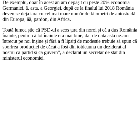
De exemplu, doar în acest an am depășit cu peste 20% economia
Germaniei, ă, asta, a Georgiei, după ce la finalul lui 2018 România
devenise deja țara cu cel mai mare număr de kilometri de autostradă
din Europa, ăă, pardon, din Africa.
Toată lumea știe că PSD-ul a scos țara din noroi și că a dus România
înainte, pentru că tot înainte era mai bine, dar de data asta ne-am
întrecut pe noi înșine și fără a fi lipsiți de modestie trebuie să spun că
sporirea producției de căcat a fost din totdeauna un deziderat al
nostru ca partid și ca guvern”, a declarat un secretar de stat din
ministerul economiei.