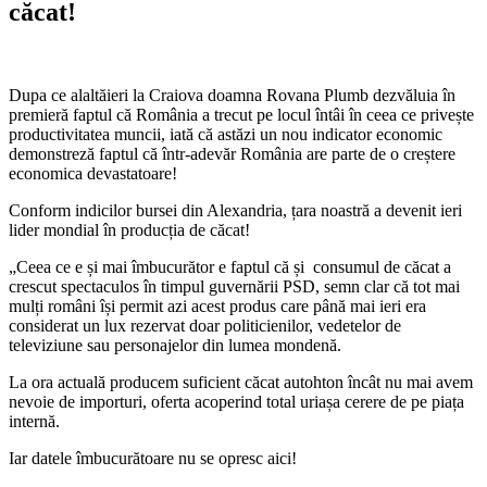
căcat!
Dupa ce alaltăieri la Craiova doamna Rovana Plumb dezvăluia în
premieră faptul că România a trecut pe locul întâi în ceea ce privește
productivitatea muncii, iată că astăzi un nou indicator economic
demonstreză faptul că într-adevăr România are parte de o creștere
economica devastatoare!
Conform indicilor bursei din Alexandria, țara noastră a devenit ieri
lider mondial în producția de căcat!
„Ceea ce e și mai îmbucurător e faptul că și consumul de căcat a
crescut spectaculos în timpul guvernării PSD, semn clar că tot mai
mulți români își permit azi acest produs care până mai ieri era
considerat un lux rezervat doar politicienilor, vedetelor de
televiziune sau personajelor din lumea mondenă.
La ora actuală producem suficient căcat autohton încât nu mai avem
nevoie de importuri, oferta acoperind total uriașa cerere de pe piața
internă.
Iar datele îmbucurătoare nu se opresc aici!