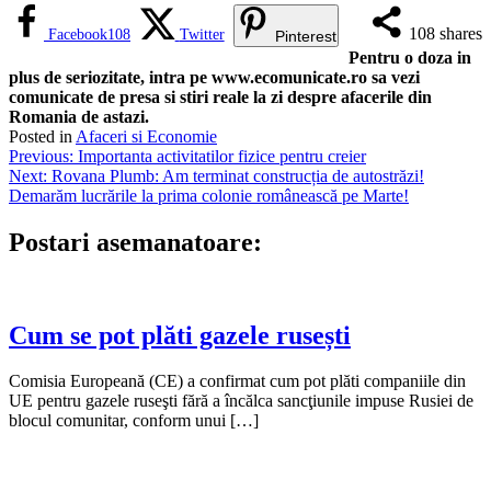
108
shares
Facebook
108
Twitter
Pinterest
Pentru o doza in
plus de seriozitate, intra pe www.ecomunicate.ro sa vezi
comunicate de presa si stiri reale la zi despre afacerile din
Romania de astazi.
Posted in
Afaceri si Economie
Navigare
Previous:
Importanta activitatilor fizice pentru creier
Next:
Rovana Plumb: Am terminat construcția de autostrăzi!
în
Demarăm lucrările la prima colonie românească pe Marte!
articole
Postari asemanatoare:
Cum se pot plăti gazele rusești
Comisia Europeană (CE) a confirmat cum pot plăti companiile din
UE pentru gazele ruseşti fără a încălca sancţiunile impuse Rusiei de
blocul comunitar, conform unui […]