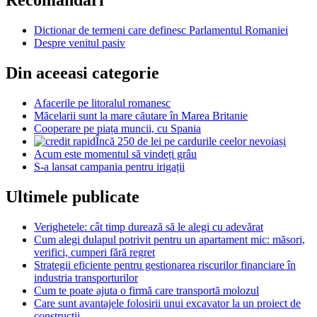
Recomandari
Dictionar de termeni care definesc Parlamentul Romaniei
Despre venitul pasiv
Din aceeasi categorie
Afacerile pe litoralul romanesc
Măcelarii sunt la mare căutare în Marea Britanie
Cooperare pe piața muncii, cu Spania
Încă 250 de lei pe cardurile ceelor nevoiași
Acum este momentul să vindeți grâu
S-a lansat campania pentru irigații
Ultimele publicate
Verighetele: cât timp durează să le alegi cu adevărat
Cum alegi dulapul potrivit pentru un apartament mic: măsori,
verifici, cumperi fără regret
Strategii eficiente pentru gestionarea riscurilor financiare în
industria transporturilor
Cum te poate ajuta o firmă care transportă molozul
Care sunt avantajele folosirii unui excavator la un proiect de
construcții