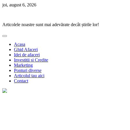
Skip
joi, august 6, 2026
to
Ponturi Fierbinți
content
Articolele noastre sunt mai adevărate decât știrile lor!
Acasa
Ghid Afaceri
Idei de afaceri
Investitii si Credite
Marketing
Ponturi diverse
Articolul tau aici
Contact