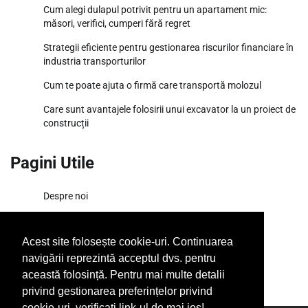
Cum alegi dulapul potrivit pentru un apartament mic:
măsori, verifici, cumperi fără regret
Strategii eficiente pentru gestionarea riscurilor financiare în
industria transporturilor
Cum te poate ajuta o firmă care transportă molozul
Care sunt avantajele folosirii unui excavator la un proiect de
construcții
Pagini Utile
Despre noi
Termeni si conditii
Acest site folosește cookie-uri. Continuarea
SiteMap
navigării reprezintă acceptul dvs. pentru
această folosință. Pentru mai multe detalii
privind gestionarea preferințelor privind
cookie-uri, verificati link-ul de mai jos!