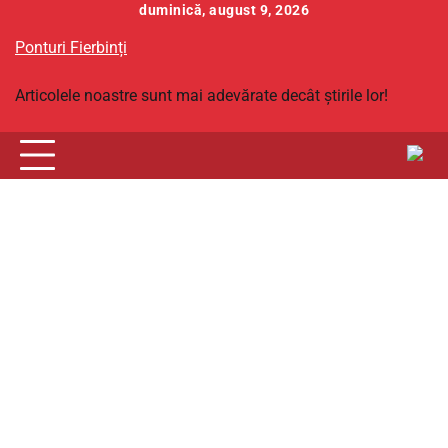
Skip
duminică, august 9, 2026
to
Ponturi Fierbinți
content
Articolele noastre sunt mai adevărate decât știrile lor!