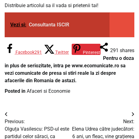
Distribuie articolul sa il vada si prietenii tai!
Vezi si:
Consultanta ISCIR
291
shares
Facebook
291
Twitter
Pinterest
Pentru o doza
in plus de seriozitate, intra pe www.ecomunicate.ro sa
vezi comunicate de presa si stiri reale la zi despre
afacerile din Romania de astazi.
Posted in
Afaceri si Economie
Navigare
Previous:
Next:
în
Olguța Vasilescu: PSD-ul este
Elena Udrea către judecători:
partidul celor săraci, ca
6 ani, un fleac, vine grațierea
articole