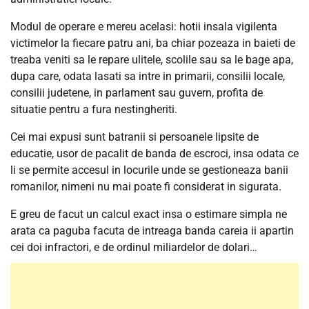
Modul de operare e mereu acelasi: hotii insala vigilenta
victimelor la fiecare patru ani, ba chiar pozeaza in baieti de
treaba veniti sa le repare ulitele, scolile sau sa le bage apa,
dupa care, odata lasati sa intre in primarii, consilii locale,
consilii judetene, in parlament sau guvern, profita de
situatie pentru a fura nestingheriti.
Cei mai expusi sunt batranii si persoanele lipsite de
educatie, usor de pacalit de banda de escroci, insa odata ce
li se permite accesul in locurile unde se gestioneaza banii
romanilor, nimeni nu mai poate fi considerat in sigurata.
E greu de facut un calcul exact insa o estimare simpla ne
arata ca paguba facuta de intreaga banda careia ii apartin
cei doi infractori, e de ordinul miliardelor de dolari…