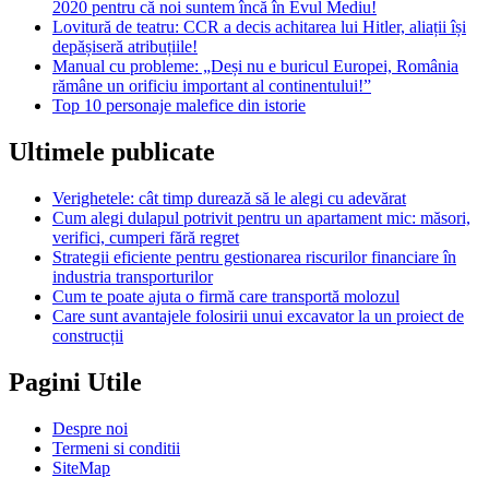
2020 pentru că noi suntem încă în Evul Mediu!
Lovitură de teatru: CCR a decis achitarea lui Hitler, aliații își
depășiseră atribuțiile!
Manual cu probleme: „Deși nu e buricul Europei, România
rămâne un orificiu important al continentului!”
Top 10 personaje malefice din istorie
Ultimele publicate
Verighetele: cât timp durează să le alegi cu adevărat
Cum alegi dulapul potrivit pentru un apartament mic: măsori,
verifici, cumperi fără regret
Strategii eficiente pentru gestionarea riscurilor financiare în
industria transporturilor
Cum te poate ajuta o firmă care transportă molozul
Care sunt avantajele folosirii unui excavator la un proiect de
construcții
Pagini Utile
Despre noi
Termeni si conditii
SiteMap