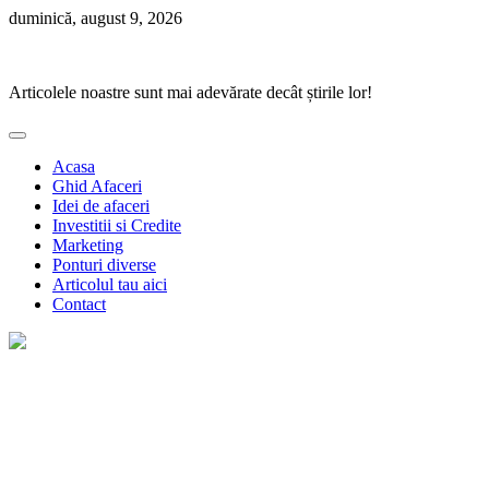
Skip
duminică, august 9, 2026
to
Ponturi Fierbinți
content
Articolele noastre sunt mai adevărate decât știrile lor!
Acasa
Ghid Afaceri
Idei de afaceri
Investitii si Credite
Marketing
Ponturi diverse
Articolul tau aici
Contact