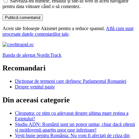
Salvează-mi numele, emailul și site-ul web în acest navigator
pentru data viitoare când o să comentez.
Acest site folosește Akismet pentru a reduce spamul.
Află cum sunt
procesate datele comentariilor tale
.
Banda de alergat NordicTrack
Recomandari
Dictionar de termeni care definesc Parlamentul Romaniei
Despre venitul pasiv
Din aceeasi categorie
Cleopatra: ce stim cu adevarat despre ultima mare regina a
Egiptului?
Studiu ADN: Românii sunt un popor unitar, chiar dacă oltenii
și moldovenii aparțin unor rase inferioare!
Vești bune pentru România: Nu vom fi afectați de criza din