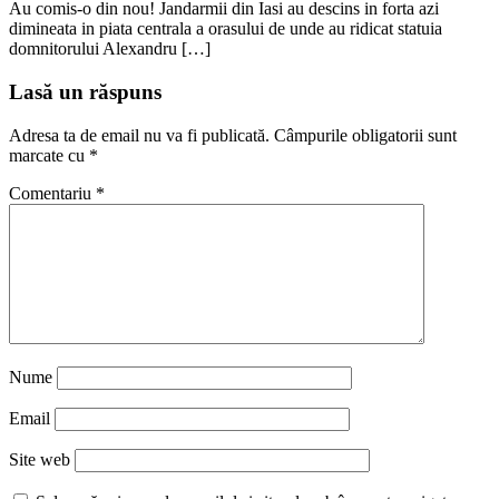
Au comis-o din nou! Jandarmii din Iasi au descins in forta azi
dimineata in piata centrala a orasului de unde au ridicat statuia
domnitorului Alexandru […]
Lasă un răspuns
Adresa ta de email nu va fi publicată.
Câmpurile obligatorii sunt
marcate cu
*
Comentariu
*
Nume
Email
Site web