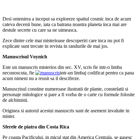
Desi omenirea a inceput sa exploreze spatiul cosmic inca de acum
cateva decenii bune, iata ca batrana noastra planeta inca mai are
destule secrete cu care sa ne uimeasca.
Zece dintre cele mai misterioase descoperiri care inca nu pot fi
explicate sunt trecute in revista in randurile de mai jos.
Manuscrisul Voynich
Este un manuscris misterios din sec. XV, scris fie intr-o limba
necunoscuta, fie
intr-un limbaj codificat pentru ca pana
acum nimeni nu a reusit sa il descifreze.
Manuscrisul constine numeroase ilustratii de plante, constelatii si
personaje mitologice si pare a fi vorba de o carte cu formule folosite
de alchimisti.
Originea si autorul acestui manuscris sunt de asemeni invaluite in
mister.
Sferele de piatra din Costa Rica
Pe coasta Pacificului, in micul stat din America Centrala, se gasesc