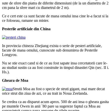
sute de sfere din piatra de diferite dimensiuni (de la un diametru de 2
cm pana la sfere mari cu diametrul de 2 m).
Ce e cert este ca sunt facute de mana omului insa cine le-a facut si la
ce foloseau, ramane un mister.
Pesterile artificiale din China
In provincia chineza Zhejiang exista o serie de pesteri artificiale,
facute de mana omului, cunoscute sub denumirea de Pesterile
Longyou.
Nu se stie exact cand si de ce au fost sapate insa cercetatorii care le-
au studiat sustin ca au fost construite in timpul dinastiei Qin (sec. II i.
Hs.).
Gheara de Moa
Strutii Moa au fost o specie de struti gigant, mai mare decat
orice strut din ziua de azi, ce au trait in Noua Zeelanda.
Se credea ca au disparut acum aprox. 500 de ani insa o gheara gasita
pe muntele Owen in anii `80 pare sa sugereze faptul ca Moa au
supravietuit cumva pana aproape de zilele noastre.