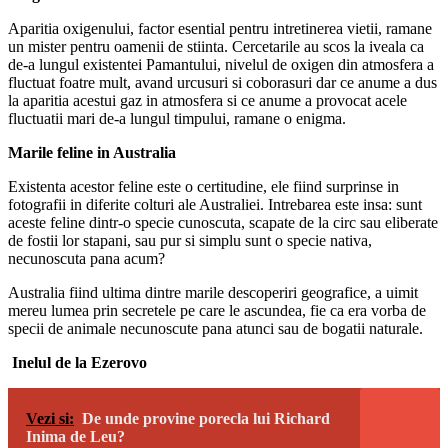
Aparitia oxigenului, factor esential pentru intretinerea vietii, ramane
un mister pentru oamenii de stiinta. Cercetarile au scos la iveala ca
de-a lungul existentei Pamantului, nivelul de oxigen din atmosfera a
fluctuat foatre mult, avand urcusuri si coborasuri dar ce anume a dus
la aparitia acestui gaz in atmosfera si ce anume a provocat acele
fluctuatii mari de-a lungul timpului, ramane o enigma.
Marile feline in Australia
Existenta acestor feline este o certitudine, ele fiind surprinse in
fotografii in diferite colturi ale Australiei. Intrebarea este insa: sunt
aceste feline dintr-o specie cunoscuta, scapate de la circ sau eliberate
de fostii lor stapani, sau pur si simplu sunt o specie nativa,
necunoscuta pana acum?
Australia fiind ultima dintre marile descoperiri geografice, a uimit
mereu lumea prin secretele pe care le ascundea, fie ca era vorba de
specii de animale necunoscute pana atunci sau de bogatii naturale.
Inelul de la Ezerovo
Vezi si:
De unde provine porecla lui Richard
Inima de Leu?