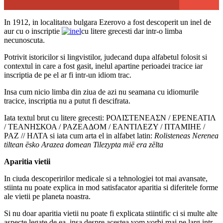
In 1912, in localitatea bulgara Ezerovo a fost descoperit un inel de
aur cu o inscriptie
cu litere grecesti dar intr-o limba
necunoscuta.
Potrivit istoricilor si lingvistilor, judecand dupa alfabetul folosit si
contextul in care a fost gasit, inelul apartine perioadei tracice iar
inscriptia de pe el ar fi intr-un idiom trac.
Insa cum nicio limba din ziua de azi nu seamana cu idiomurile
tracice, inscriptia nu a putut fi descifrata.
Iata textul brut cu litere grecesti: ΡΟΛΙΣΤΕΝΕΑΣΝ / ΕΡΕΝΕΑΤΙΛ
/ ΤΕΑΝΗΣΚΟΑ / ΡΑΖΕΑΔΟΜ / ΕΑΝΤΙΛΕΖΥ / ΠΤΑΜΙΗΕ /
ΡΑΖ // ΗΛΤΑ si iata cum arta el in alfabet latin:
Rolisteneas Nerenea
tiltean ēsko Arazea domean Tilezypta miē era zēlta
Aparitia vietii
In ciuda descoperirilor medicale si a tehnologiei tot mai avansate,
stiinta nu poate explica in mod satisfacator aparitia si diferitele forme
ale vietii pe planeta noastra.
Si nu doar aparitia vietii nu poate fi explicata stiintific ci si multe alte
aspecte legate de ea, insa despre acestea vom vorbi mai pe larg intr-