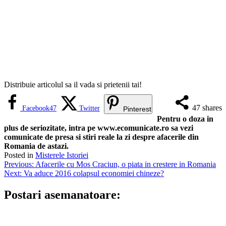
Distribuie articolul sa il vada si prietenii tai!
47
shares
Facebook
47
Twitter
Pinterest
Pentru o doza in
plus de seriozitate, intra pe www.ecomunicate.ro sa vezi
comunicate de presa si stiri reale la zi despre afacerile din
Romania de astazi.
Posted in
Misterele Istoriei
Navigare
Previous:
Afacerile cu Mos Craciun, o piata in crestere in Romania
Next:
Va aduce 2016 colapsul economiei chineze?
în
articole
Postari asemanatoare: