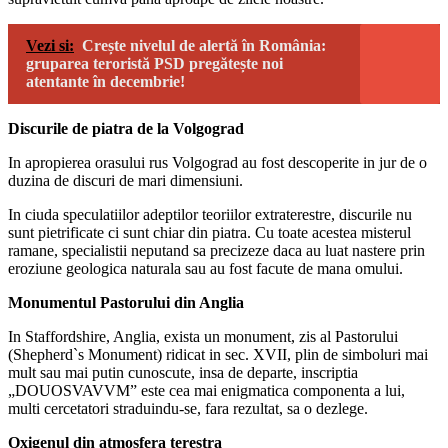
Vezi si:
Crește nivelul de alertă în România:
gruparea teroristă PSD pregătește noi
atentante în decembrie!
Discurile de piatra de la Volgograd
In apropierea orasului rus Volgograd au fost descoperite in jur de o
duzina de discuri de mari dimensiuni.
In ciuda speculatiilor adeptilor teoriilor extraterestre, discurile nu
sunt pietrificate ci sunt chiar din piatra. Cu toate acestea misterul
ramane, specialistii neputand sa precizeze daca au luat nastere prin
eroziune geologica naturala sau au fost facute de mana omului.
Monumentul Pastorului din Anglia
In Staffordshire, Anglia, exista un monument, zis al Pastorului
(Shepherd`s Monument) ridicat in sec. XVII, plin de simboluri mai
mult sau mai putin cunoscute, insa de departe, inscriptia
„DOUOSVAVVM” este cea mai enigmatica componenta a lui,
multi cercetatori straduindu-se, fara rezultat, sa o dezlege.
Oxigenul din atmosfera terestra